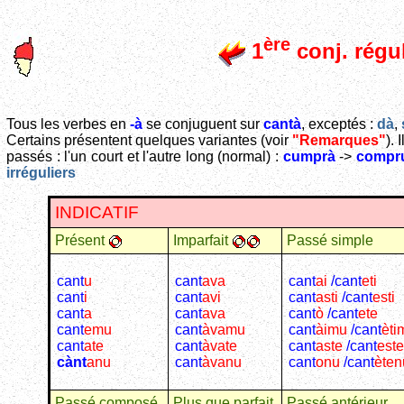
ère
1
conj. régul
Tous les verbes en
-à
se conjuguent sur
cantà
, exceptés :
dà
,
Certains présentent quelques variantes (voir
"Remarques"
).
passés : l'un court et l'autre long (normal) :
cumprà
->
compr
irréguliers
INDICATIF
Présent
Imparfait
Passé simple
cant
u
cant
ava
cant
ai
/cant
eti
cant
i
cant
avi
cant
asti
/cant
esti
cant
a
cant
ava
cant
ò
/cant
ete
cant
emu
cant
àvamu
cant
àimu
/cant
èti
cant
ate
cant
àvate
cant
aste
/cant
este
cànt
anu
cant
àvanu
cant
onu
/cant
èten
Passé composé
Plus que parfait
Passé antérieur