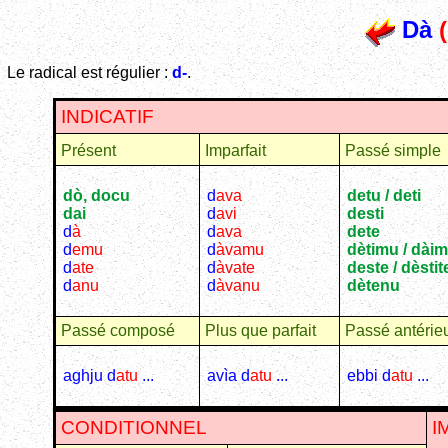
Dà
(
Le radical est régulier :
d-
.
INDICATIF
Présent
Imparfait
Passé simple
dò, docu
d
ava
detu / deti
dai
d
avi
desti
d
à
d
ava
dete
d
emu
d
àvamu
dètimu / dài
d
ate
d
àvate
deste / dèstit
d
anu
d
àvanu
dètenu
Passé composé
Plus que parfait
Passé antérie
aghju d
atu
...
avìa d
atu
...
ebbi d
atu
...
CONDITIONNEL
I