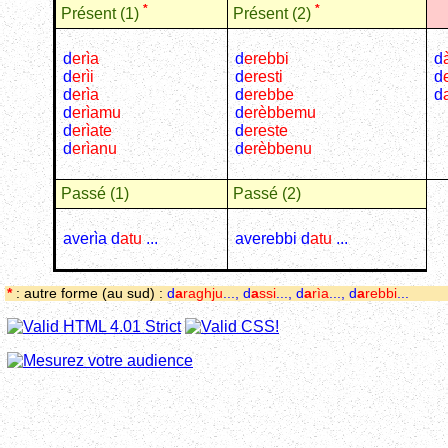
*
*
Présent (1)
Présent (2)
d
e
rìa
d
erebbi
d
d
e
rìi
d
eresti
d
d
e
rìa
d
erebbe
d
d
e
rìamu
d
e
rèbbemu
d
e
rìate
d
ereste
d
e
rìanu
d
e
rèbbenu
Passé (1)
Passé (2)
averìa d
atu
...
averebbi d
atu
...
*
: autre forme (au sud) :
d
a
raghju
..., d
a
ssi
..., d
a
rìa
..., d
a
rebbi
...