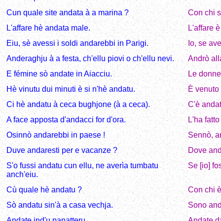
Cun quale site andata à a marina ?
Con chi s
L'affare hè andata male.
L'affare 
Eiu, sè avessi i soldi andarebbi in Parigi.
Io, se ave
Anderaghju à a festa, ch'ellu piovi o ch'ellu nevi.
Andrò all
E fémine sò andate in Aiacciu.
Le donne
Hè vinutu dui minuti è si n'hè andatu.
È venuto 
Ci hè andatu à ceca bughjone (à a ceca).
C'è andato
A face apposta d'andacci for d'ora.
L'ha fatto
Osinnò andarebbi in paese !
Sennò, an
Duve andaresti per e vacanze ?
Dove andr
S'o fussi andatu cun ellu, ne averìa tumbatu
Se [io] fo
anch'eiu.
Cù quale hè andatu ?
Con chi è
Sò andatu sin'à a casa vechja.
Sono anda
Andate ind'u panatteru.
Andate da