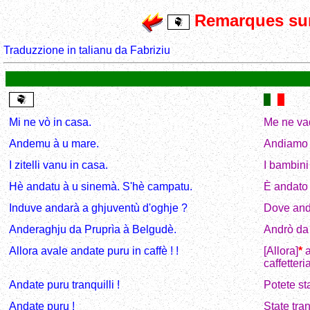
Remarques sur
Traduzzione in talianu da Fabriziu
Mi ne vò in casa.
Me ne va
Andemu à u mare.
Andiamo 
I zitelli vanu in casa.
I bambini
Hè andatu à u sinemà. S'hè campatu.
È andato 
Induve andarà a ghjuventù d'oghje ?
Dove andr
Anderaghju da Pruprìa à Belgudè.
Andrò da
Allora avale andate puru in caffè ! !
[Allora]
*
a
caffetteri
Andate puru tranquilli !
Potete sta
Andate puru !
State tra