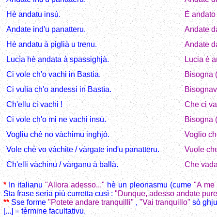
Hè andatu insù.
È andato 
Andate ind'u panatteru.
Andate da
Hè andatu à piglià u trenu.
Andate da
Lucìa hè andata à spassighjà.
Lucia è a
Ci vole ch'o vachi in Bastìa.
Bisogna (
Ci vulìa ch'o andessi in Bastìa.
Bisognava
Ch'ellu ci vachi !
Che ci va
Ci vole ch'o mi ne vachi insù.
Bisogna (
Vogliu chè no vàchimu inghjò.
Voglio ch
Vole chè vo vàchite / vàrgate ind'u panatteru.
Vuole che
Ch'elli vàchinu / vàrganu à ballà.
Che vada
*
In italianu
"Allora adesso..."
hè un pleonasmu (cume
"A me 
Sta frase serìa più curretta cusì :
"Dunque, adesso andate pure
**
Sse forme
"Potete andare tranquilli"
,
"Vai tranquillo"
sò ghju
[...] = tèrmine facultativu.