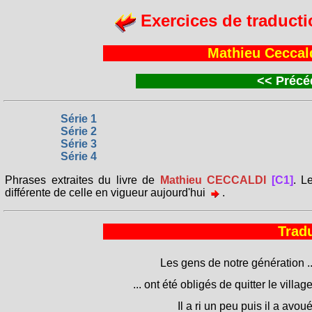
Exercices de traducti
Mathieu Ceccald
<<
Précéd
Série 1
Série 2
Série 3
Série 4
Phrases extraites du livre de
Mathieu CECCALDI
[C1]
. L
différente de celle en vigueur aujourd'hui
.
Tradu
Les gens de notre génération ..
... ont été obligés de quitter le village
Il a ri un peu puis il a avoué