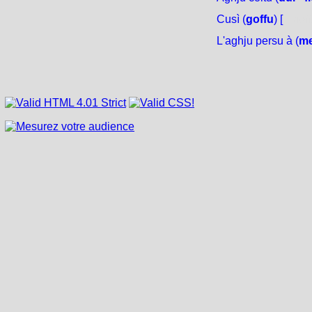
Cusì (
goffu
) [
gof
L'aghju persu à (
m