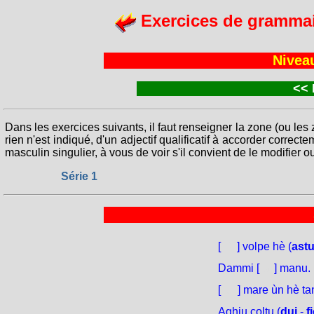
Exercices de grammai
Nivea
<<
Dans les exercices suivants, il faut renseigner la zone (ou les z
rien n'est indiqué, d'un adjectif qualificatif à accorder correct
masculin singulier, à vous de voir s'il convient de le modifier o
Série 1
[
A
] volpe hè
(
astu
Dammi [
a
] manu.
[
U
] mare ùn hè ta
Aghju coltu (
dui
-
f