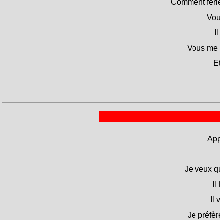
Comment ferie
Vou
I
Vous me l
Et
App
Je veux qu
Il
Il
Je préfèr