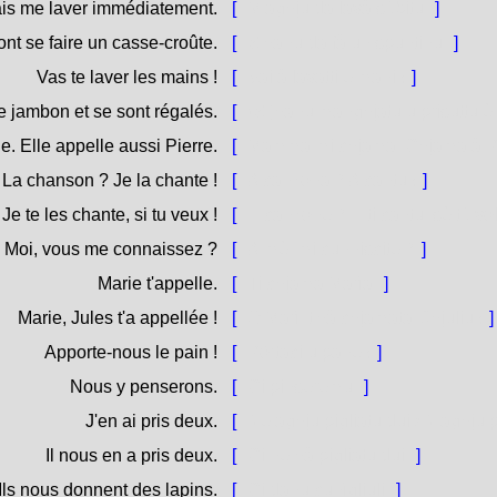
ais me laver immédiatement.
[
M'aghju da lavà sùbitu.
]
vont se faire un casse-croûte.
[
S'hanu da fà un spuntinu.
]
Vas te laver les mains !
[
Vai à lavatti e mani !
]
e jambon et se sont régalés.
[
(S')hanu manghjatu u prisuttu è 
 Elle appelle aussi Pierre.
[
Mamma mi chjama. Chjama à Pe
La chanson ? Je la chante !
[
A canzona ? A cantu !
]
e te les chante, si tu veux !
[
E canzone ? E ti cantu, sè tù vol
Moi, vous me connaissez ?
[
À mè, mi cunniscite ?
]
Marie t'appelle.
[
Ti chjama Marìa.
]
Marie, Jules t'a appellée !
[
O Marì, t'hà chjamata Ghjuliu !
]
Apporte-nous le pain !
[
Pòrtaci u pane !
]
Nous y penserons.
[
Ci pinseremu.
]
J'en ai pris deux.
[
Ne aghju pigliatu dui / N'aghju p
Il nous en a pris deux.
[
Ci ne hà pigliatu dui.
]
Ils nous donnent des lapins.
[
Ci danu cunìgliuli.
]