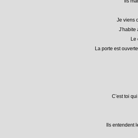
Ils ma
Je viens d
J'habite 
Le 
La porte est ouverte
C'est toi qu
Ils entendent l