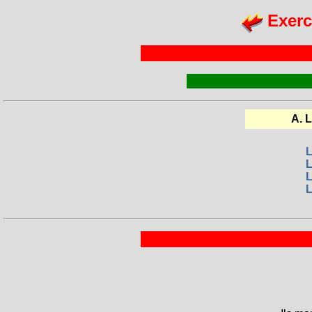
Exerc
A. 
L
L
L
L