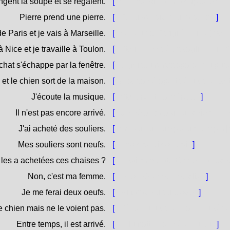
ngent la soupe et se régalent.
[
(Si) mànghjanu a suppa è si 
Pierre prend une pierre.
[
Petru (si) piglia una petra.
]
e Paris et je vais à Marseille.
[
Vengu da Parigi è (mi ne) vò i
à Nice et je travaille à Toulon.
[
Stò in Nizza è travagliu in Tul
chat s'échappe par la fenêtre.
[
U ghjattu si scappa per [u purtel
 et le chien sort de la maison.
[
A porta hè aperta è u cane sor
J'écoute la musique.
[
Stò à sente a mùsica.
]
Il n'est pas encore arrivé.
[
Ùn hè ancu à ghjunghje / Ùn h
J'ai acheté des souliers.
[
(M')aghju [cumpratu / compru] 
Mes souliers sont neufs.
[
I mo scarpi sò novi.
]
i les a achetées ces chaises ?
[
L'hai cumprate tù sse [carreghe
Non, c'est ma femme.
[
Innò, hè a (mo) moglia.
]
Je me ferai deux oeufs.
[
Mi faraghju duie ove.
]
e chien mais ne le voient pas.
[
Sèntenu u cane ma ùn lu vèd
Entre temps, il est arrivé.
[
In lu frattempu hè ghjuntu.
]