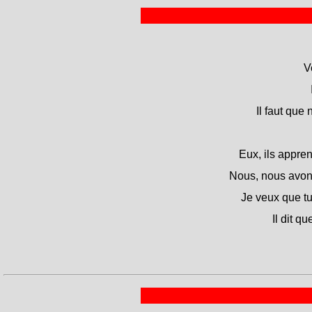
V
Il faut que 
Eux, ils appren
Nous, nous avons 
Je veux que t
Il dit q