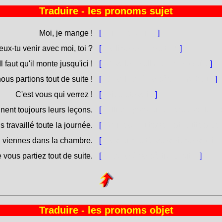
Traduire - les pronoms sujet
Moi, je mange !
[
Eiu manghju !
]
eux-tu venir avec moi, toi ?
[
Voli vene cù mè tù ?
]
Il faut qu'il monte jusqu'ici !
[
Ci vole ch'ellu colli sin'à quì !
]
nous partions tout de suite !
[
Ci vole chè no pàrtimu sùbitu !
]
C'est vous qui verrez !
[
Viderete voi !
]
nent toujours leurs leçons.
[
Elli, ampàranu sempre e so lezz
travaillé toute la journée.
[
Noi, avemu travagliatu tutta a sa
u viennes dans la chambre.
[
Vogliu chè tù [venghi / venga] in
ue vous partiez tout de suite.
[
Dice chè vo pàrtite sùbitu.
]
Traduire - les pronoms objet