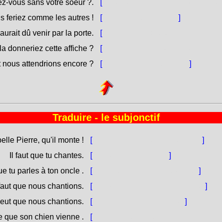
z-vous sans votre soeur ?.
[
Cumu fareste senza a vostra sur
s feriez comme les autres !
[
Farìate cume l'altri !
]
l aurait dû venir par la porte.
[
Averebbe duvutu vene per a port
a donneriez cette affiche ?
[
U mi darìate [ssu affissu / ss'affi
 nous attendrions encore ?
[
Aspitterèbbemu dinò ?
]
Traduire - le subjonctif
elle Pierre, qu'il monte !
[
Chjama à Petru, ch'ellu colli !
]
Il faut que tu chantes.
[
Ci vole chè tù canti.
]
e tu parles à ton oncle .
[
Vogliu chè tù parli à u to zìu.
]
 faut que nous chantions.
[
Ci vole chè no cantarèbbemu.
]
 veut que nous chantions.
[
Vole chè no cantarìamu.
]
e que son chien vienne .
[
Preferiscu chè u so cane [venghi / 