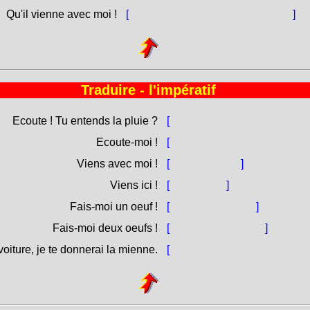
Qu'il vienne avec moi !
[
Ch'ellu [venghi / venga] cù mè !
]
Traduire - l'impératif
Ecoute ! Tu entends la pluie ?
[
Stà à sente ! A senti a pios
Ecoute-moi !
[
Stà à sente à mè ! = stammi
Viens avec moi !
[
Veni cù mè !
]
Viens ici !
[
Veni quì !
]
Fais-moi un oeuf !
[
Fammi un ovu !
]
Fais-moi deux oeufs !
[
Fammi duie ove !
]
oiture, je te donnerai la mienne.
[
Dammi a to vittura, ti darag