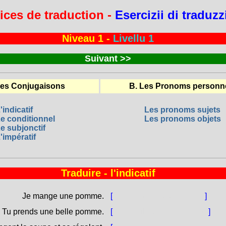
ices de traduction -
Esercizii di traduz
Niveau 1 -
Livellu 1
Suivant
>>
Les Conjugaisons
B. Les Pronoms personn
'indicatif
Les pronoms sujets
e conditionnel
Les pronoms objets
e subjonctif
'impératif
Traduire - l'indicatif
Je mange une pomme.
[
(Mi) manghju una mela.
]
Tu prends une belle pomme.
[
(Ti) piglii una bella mela.
]