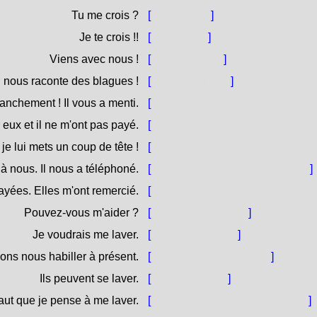
Tu me crois ?
[
Mi credi ?
]
Je te crois !!
[
Ti credu !
]
Viens avec nous !
[
Veni cù noi !
]
l nous raconte des blagues !
[
Ci conta fole !
]
ranchement ! Il vous a menti.
[
A vi dicu franca ! V'hà dettu bug
r eux et il ne m'ont pas payé.
[
Aghju travagliatu per elli è ùn 
je lui mets un coup de tête !
[
S'ellu mi parla cusì, li sciaccu 
 à nous. Il nous a téléphoné.
[
Pensa à noi. Ci hà telefunatu.
]
payées. Elles m'ont remercié.
[
L'aghju pagate. M'hanu ringrazz
Pouvez-vous m'aider ?
[
Mi pudete aiutà ?
]
Je voudrais me laver.
[
Mi vulerìa lavà.
]
ns nous habiller à présent.
[
Ci pudemu veste avà.
]
Ils peuvent se laver.
[
Si ponu lavà.
]
 faut que je pense à me laver.
[
Ci vole ch'e pensi à lavammi.
]