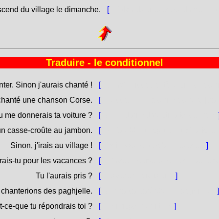
scend du village le dimanche.
[
Falgu da u paese a dumènica
Traduire - le conditionnel
ter. Sinon j'aurais chanté !
[
Ùn sò micca cantà. Osinnò [averìa
chanté une chanson Corse.
[
Peccatu ! Ci [averìi / averesti] c
u me donnerais ta voiture ?
[
A mi [darìi / daresti] a to vittura ?
un casse-croûte au jambon.
[
Mi farebbi un spuntinu cù prisutt
Sinon, j'irais au village !
[
Osinnò andarebbi in paese !
]
rais-tu pour les vacances ?
[
[Duve / induve] andaresti per e 
Tu l'aurais pris ?
[
L'averesti pigliatu ?
]
 chanterions des paghjelle.
[
Allora cantarèbbemu paghjelle.
]
t-ce-que tu répondrais toi ?
[
Chì risponderìi tù ?
]