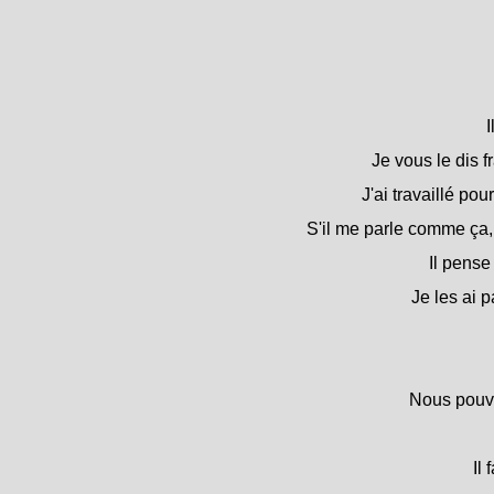
I
Je vous le dis f
J'ai travaillé pou
S'il me parle comme ça, 
Il pense
Je les ai 
Nous pouvo
Il