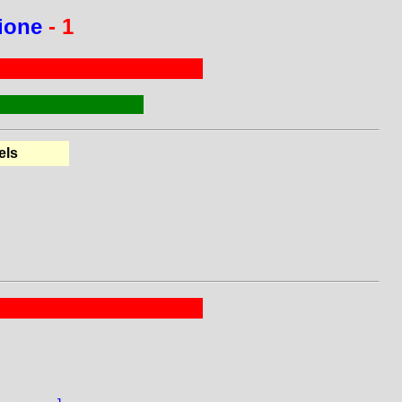
zione
- 1
els