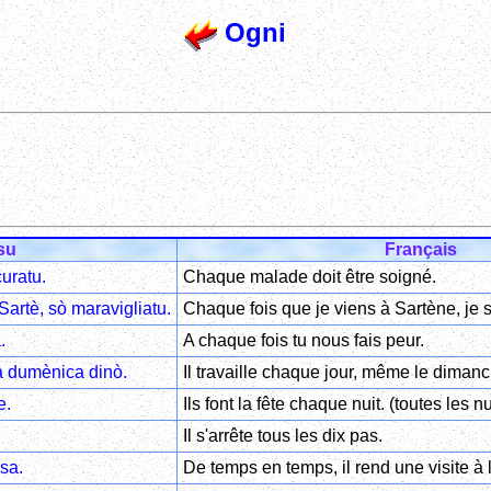
Ogni
su
Français
uratu.
Chaque malade doit être soigné.
Sartè, sò maravigliatu.
Chaque fois que je viens à Sartène, je s
.
A chaque fois tu nous fais peur.
a dumènica dinò.
Il travaille chaque jour, même le dimanch
e.
Ils font la fête chaque nuit. (toutes les nu
Il s'arrête tous les dix pas.
asa.
De temps en temps, il rend une visite à 