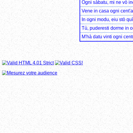
Ogni sàbatu, mi ne vò in
Vene in casa ogni cent'a
In ogni modu, eiu stò quì
Tù, puderesti dorme in o
M'hà datu vinti ogni cent