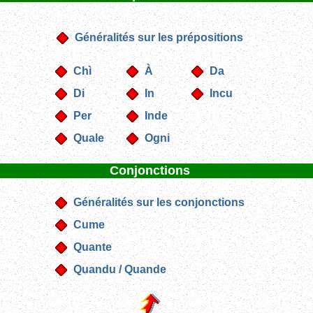
Généralités sur les prépositions
Chì
À
Da
Di
In
Incu
Per
Inde
Quale
Ogni
Conjonctions
Généralités sur les conjonctions
Cume
Quante
Quandu / Quande