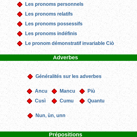
Les pronoms personnels
Les pronoms relatifs
Les pronoms possessifs
Les pronoms indéfinis
Le pronom démonstratif invariable Ciò
Adverbes
Généralités sur les adverbes
Ancu
Mancu
Più
Cusì
Cumu
Quantu
Nun, ùn, unn
Prépositions