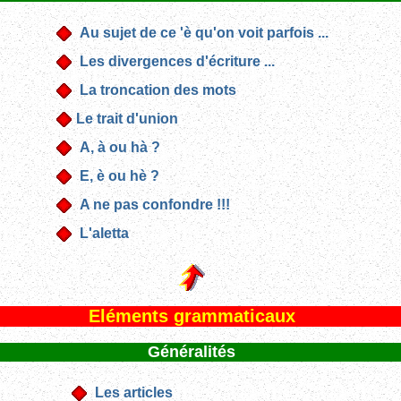
Au sujet de ce 'è qu'on voit parfois ...
Les divergences d'écriture ...
La troncation des mots
Le trait d'union
A, à ou hà ?
E, è ou hè ?
A ne pas confondre !!!
L'aletta
Eléments grammaticaux
Généralités
Les articles