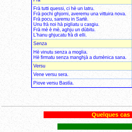
Frà tutti quessi, ci hè un latru.
Frà pochi ghjorni, averemu una vittuira nova.
Frà pocu, saremu in Sartè.
Unu frà noi hà pigliatu u casgiu.
Frà mè è mè, aghju un dùbitu.
L'hanu ghjucatu frà di elli.
Senza
Hè vinutu senza a moglia.
Hè firmatu senza manghjà a dumènica sana.
Versu
Vene versu sera.
Piove versu Bastìa.
Quelques cas 