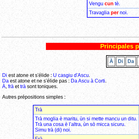
Vengu
cun
tè.
Travaglia
per
noi.
Principales 
À
Di
Da
Di
est atone et s'élide :
U casgiu d'Ascu
.
Da
est atone et ne s'élide pas :
Da Ascu à Corti
.
À
,
frà
et
trà
sont toniques.
Autres prépositions simples :
Trà
Trà moglia è maritu, ùn si mette mancu un ditu.
Trà una cosa è l'altra, ùn sò micca sicuru.
Simu trà (di) noi.
Frà