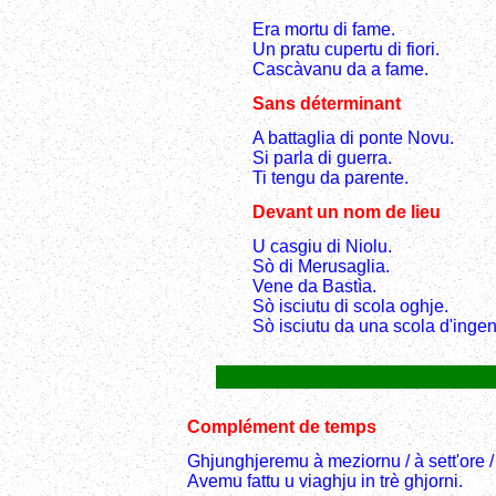
Era mortu di fame.
Un pratu cupertu di fiori.
Cascàvanu da a fame.
Sans déterminant
A battaglia di ponte Novu.
Si parla di guerra.
Ti tengu da parente.
Devant un nom de lieu
U casgiu di Niolu.
Sò di Merusaglia.
Vene da Bastìa.
Sò isciutu di scola oghje.
Sò isciutu da una scola d'ingen
Complément de temps
Ghjunghjeremu à meziornu / à sett'ore /
Avemu fattu u viaghju in trè ghjorni.