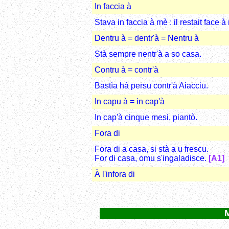
In faccia à
Stava in faccia à mè : il restait face à
Dentru à = dentr'à = Nentru à
Stà sempre nentr'à a so casa.
Contru à = contr'à
Bastìa hà persu contr'à Aiacciu.
In capu à = in cap'à
In cap'à cinque mesi, piantò.
Fora di
Fora di a casa, si stà a u frescu.
For di casa, omu s'ingaladisce.
[A1]
À l'infora di