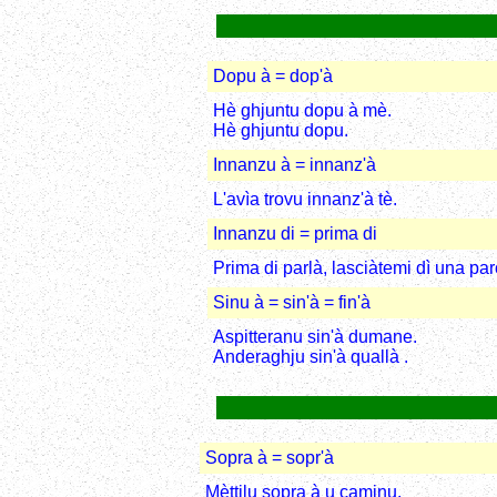
Dopu à = dop'à
Hè ghjuntu dopu à mè.
Hè ghjuntu dopu.
Innanzu à = innanz'à
L'avìa trovu innanz'à tè.
Innanzu di = prima di
Prima di parlà, lasciàtemi dì una par
Sinu à = sin'à = fin'à
Aspitteranu sin'à dumane.
Anderaghju sin'à quallà .
Sopra à = sopr'à
Mèttilu sopra à u caminu.