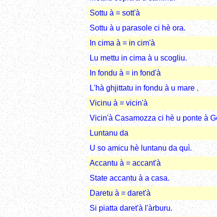
Sottu à = sott'à
Sottu à u parasole ci hè ora.
In cima à = in cim'à
Lu mettu in cima à u scogliu.
In fondu à = in fond'à
L'hà ghjittatu in fondu à u mare .
Vicinu à = vicin'à
Vicin'à Casamozza ci hè u ponte à G
Luntanu da
U so amicu hè luntanu da quì.
Accantu à = accant'à
State accantu à a casa.
Daretu à = daret'à
Si piatta daret'à l'àrburu.