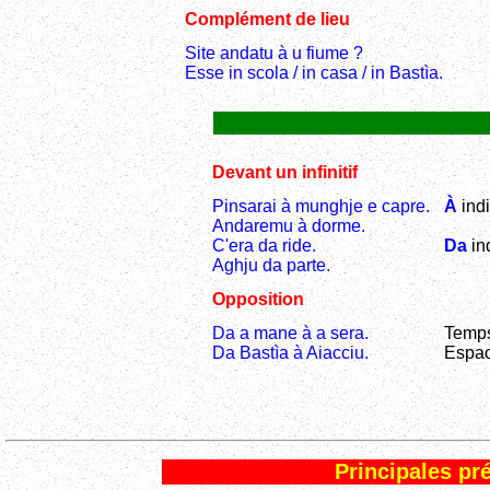
Complément de lieu
Site andatu à u fiume ?
Esse in scola / in casa / in Bastìa.
Devant un infinitif
Pinsarai à munghje e capre.
À
indi
Andaremu à dorme.
C'era da ride.
Da
ind
Aghju da parte.
Opposition
Da a mane à a sera.
Temps
Da Bastìa à Aiacciu.
Espac
Principales p