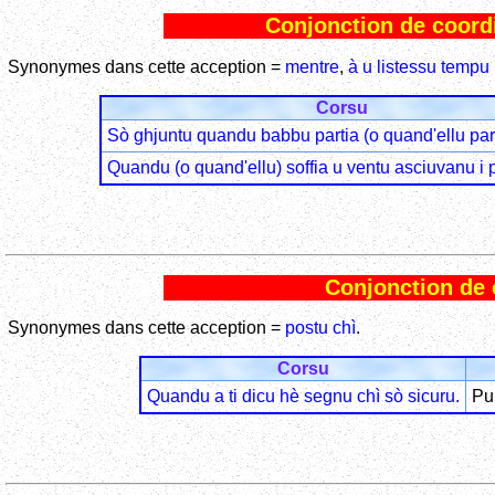
Conjonction de coordi
Synonymes dans cette acception =
mentre
,
à u listessu tempu
Corsu
Sò ghjuntu quandu babbu partia (o quand'ellu par
Quandu (o quand'ellu) soffia u ventu asciuvanu i 
Conjonction de 
Synonymes dans cette acception =
postu chì
.
Corsu
Quandu a ti dicu hè segnu chì sò sicuru.
Pui