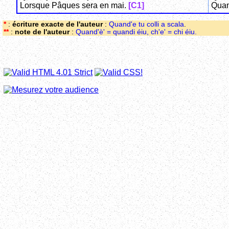
Lorsque Pâques sera en mai.
[C1]
Quan
*
:
écriture exacte de l'auteur
:
Quand'e tu colli a scala
.
**
:
note de l'auteur
:
Quand'è' = quandi éiu, ch'e' = chi éiu.