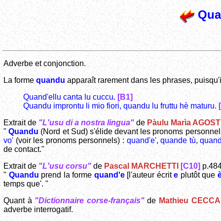
Qua
Adverbe et conjonction.
La forme
quandu
apparaît rarement dans les phrases, puisqu'il
Quand'ellu canta lu cuccu.
[B1]
Quandu improntu li mio fiori, quandu lu fruttu hè maturu.
Extrait de
"L'usu di a nostra lingua"
de
Pàulu Marìa AGOST
"
Quandu
(Nord et Sud) s'élide devant les pronoms personnel
vo'
(voir les pronoms personnels) :
quand'e'
,
quande tù
,
quand
de contact."
Extrait de
"L'usu corsu"
de
Pascal MARCHETTI
[C10]
p.484
"
Quandu
prend la forme
quand'e
[l'auteur écrit
e
plutôt que
temps que'. "
Quant à
"Dictionnaire corse-français"
de
Mathieu CECCA
adverbe interrogatif.