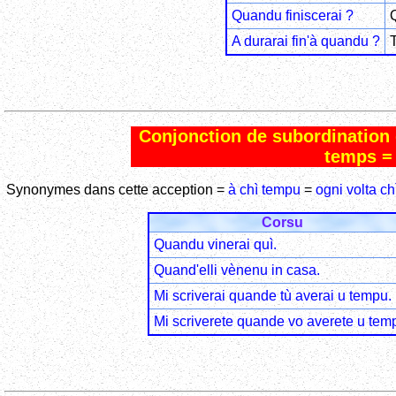
Quandu finiscerai ?
Q
A durarai fin'à quandu ?
T
Conjonction de subordination
temps =
Synonymes dans cette acception =
à chì tempu
=
ogni volta ch
Corsu
Quandu vinerai quì.
Quand'elli vènenu in casa.
Mi scriverai quande tù averai u tempu.
Mi scriverete quande vo averete u tem