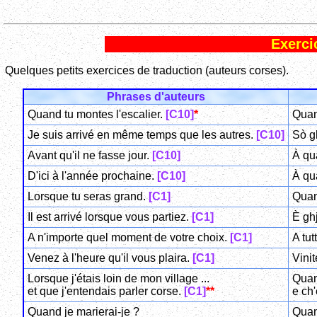
Exerci
Quelques petits exercices de traduction (auteurs corses).
Phrases d'auteurs
Quand tu montes l'escalier.
[C10]
*
Quand
Je suis arrivé en même temps que les autres.
[C10]
Sò gh
Avant qu'il ne fasse jour.
[C10]
À qu
D'ici à l'année prochaine.
[C10]
À qu
Lorsque tu seras grand.
[C1]
Quan
Il est arrivé lorsque vous partiez.
[C1]
È ghj
A n'importe quel moment de votre choix.
[C1]
A tut
Venez à l'heure qu'il vous plaira.
[C1]
Vini
Lorsque j'étais loin de mon village ...
Quand
et que j'entendais parler corse.
[C1]
**
e ch'
Quand je marierai-je ?
Quan