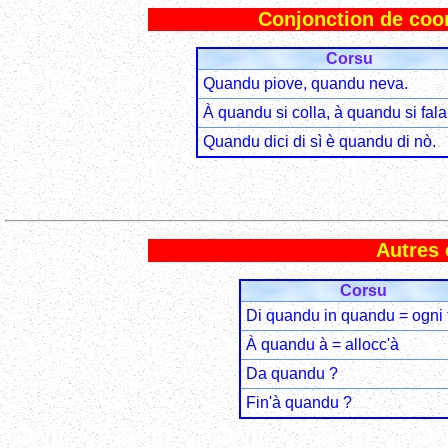
Conjonction de coord
Corsu
Quandu piove, quandu neva.
À quandu si colla, à quandu si fala
Quandu dici di sì è quandu di nò.
Autres 
Corsu
Di quandu in quandu = ogni 
À quandu à = allocc'à
Da quandu ?
Fin'à quandu ?