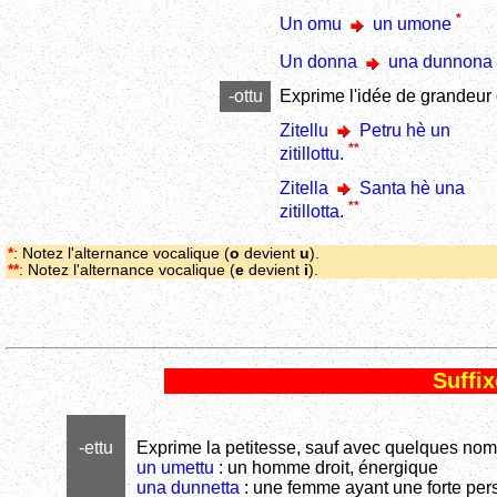
*
Un omu
un umone
Un donna
una dunnona
-ottu
Exprime l'idée de grandeur 
Zitellu
Petru hè un
**
zitillottu.
Zitella
Santa hè una
**
zitillotta.
*
: Notez l'alternance vocalique (
o
devient
u
).
*
*
: Notez l'alternance vocalique (
e
devient
i
).
Suffix
-ettu
Exprime la petitesse, sauf avec quelques noms
un umettu
: un homme droit, énergique
una dunnetta
: une femme ayant une forte per