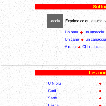
Suffix
-acciu
Exprime ce qui est mauv
Un omu
un umacciu
Un cane
un canacciu
A roba
Chì rubaccia !
Les no
U Niolu
Corti
Sartè
Bastìa