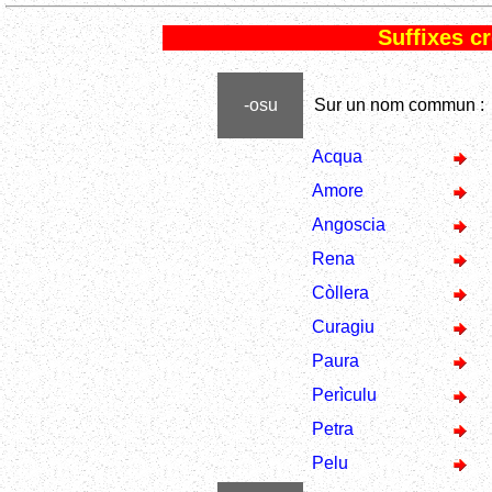
Suffixes cr
-osu
Sur un nom commun :
Acqua
Amore
Angoscia
Rena
Còllera
Curagiu
Paura
Perìculu
Petra
Pelu