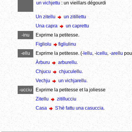
un vichjettu
: un vieillars dégourdi
Un zitellu
un zitillettu
Una capra
un caprettu
-inu
Exprime la petitesse.
Figliolu
figliulinu
-ellu
Exprime la petitesse. (-
lellu
, -
icellu
, -
arellu
pour
Àrburu
arburellu.
Chjucu
chjuculellu.
Vechju
un vichjarellu.
-ucciu
Exprime la petitesse et la joliesse
Zitellu
zitillucciu
Casa
S'hè fattu una casuccia.