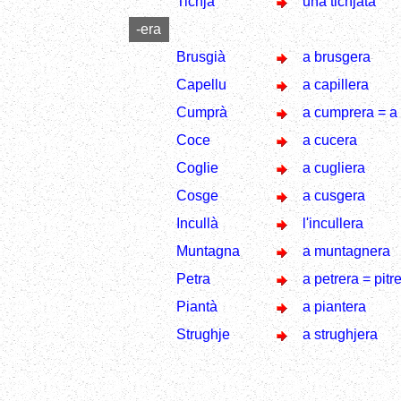
Tichjà
una tichjata
-era
Brusgià
a brusgera
Capellu
a capillera
Cumprà
a cumprera = a
Coce
a cucera
Coglie
a cugliera
Cosge
a cusgera
Incullà
l'incullera
Muntagna
a muntagnera
Petra
a petrera = pitr
Piantà
a piantera
Strughje
a strughjera