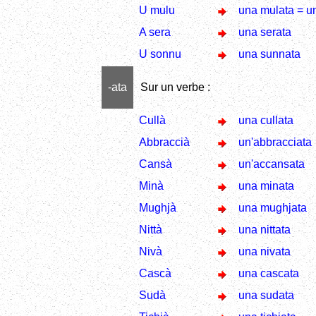
U mulu
una mulata = u
A sera
una serata
U sonnu
una sunnata
-ata
Sur un verbe :
Cullà
una cullata
Abbraccià
un'abbracciata
Cansà
un'accansata
Minà
una minata
Mughjà
una mughjata
Nittà
una nittata
Nivà
una nivata
Cascà
una cascata
Sudà
una sudata