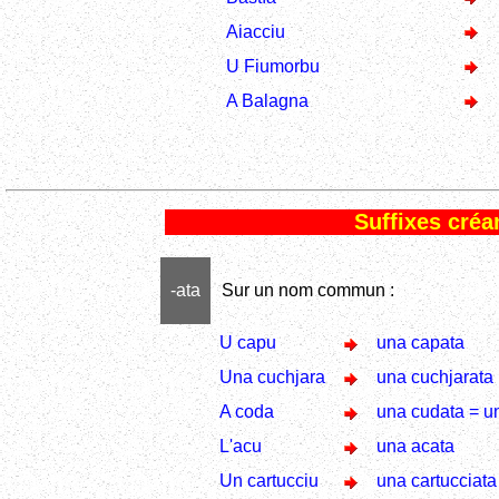
Aiacciu
U Fiumorbu
A Balagna
Suffixes cré
-ata
Sur un nom commun :
U capu
una capata
Una cuchjara
una cuchjarata
A coda
una cudata = un
L'acu
una acata
Un cartucciu
una cartucciata