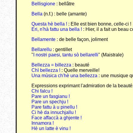
Bellisgione
: bellâtre
Bella
(n.f.) : belle (amante)
Questa hè bella !
: Elle est bien bonne, celle-ci !
Eri, n'hà fattu una bella !
: Hier, il a fait un beau c
Bellamente
: de belle façon, joliment
Bellarellu
: gentillet
"
I nostri paesi, tantu sò bellarelli
" (Maistrale)
Bellezza = billezza
: beauté
Chì bellezza !
: Quelle merveille!
Una mùsica ch'hè una bellezza
: une musique qu
Expressions exprimant l'admiration de la beauté
Chi falcu !
Pare un fasgianu !
Pare un spechju !
Pare fattu à u pinellu !
Ci hè da innuchjallu !
Face affaccà a ghjente !
Innamora !
Hè un latte è vinu !