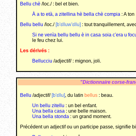
Bellu chè
/loc./ : bel et bien.
À a to età, a zitellina hè bella chè compia
: A ton
Bellu bellu
/loc./
[b'ɛlluw'ɛllu]
: tout tranquillement, ave
Si ne venìa bellu bellu è in casa soia c'era u fo
le feu chez lui.
Les dérivés :
Bellucciu
/adjectif/ : mignon, joli.
"Dictionnaire corse-fra
Bellu
/adjectif/
[b'ɛllu]
, du latin
bellus
: beau.
Un bellu zitellu
: un bel enfant.
Una bella casa
: une belle maison.
Una bella stonda
: un grand moment.
Précédent un adjectif ou un participe passe, signifie 