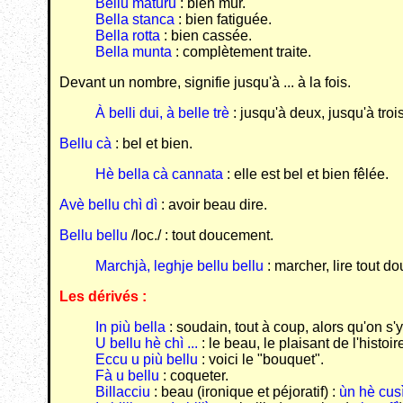
Bellu maturu
: bien mûr.
Bella stanca
: bien fatiguée.
Bella rotta
: bien cassée.
Bella munta
: complètement traite.
Devant un nombre, signifie jusqu'à ... à la fois.
À belli dui, à belle trè
: jusqu'à deux, jusqu'à trois
Bellu cà
: bel et bien.
Hè bella cà cannata
: elle est bel et bien fêlée.
Avè bellu chì dì
: avoir beau dire.
Bellu bellu
/loc./ : tout doucement.
Marchjà, leghje bellu bellu
: marcher, lire tout d
Les dérivés :
In più bella
: soudain, tout à coup, alors qu'on s'y
U bellu hè chì ...
: le beau, le plaisant de l'histoire
Eccu u più bellu
: voici le "bouquet".
Fà u bellu
: coqueter.
Billacciu
: beau (ironique et péjoratif) :
ùn hè cusì