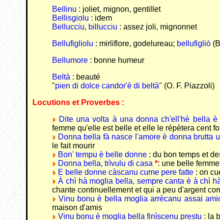
Bellinu
: joliet, mignon, gentillet
Bellisgiolu
: idem
Bellucciu
,
billucciu
: assez joli, mignonnet
Bellufigliolu
: mirliflore, godelureau;
bellufigliò
(B
Bellumore
: bonne humeur
Beltà
: beauté
"
pien di dolce candor'è di beltà
" (O. F. Piazzoli)
Locutions et Proverbes :
Dite una volta à una donna ch'ell'hè bella è 
femme qu'elle est belle et elle le répètera cent fo
Donna bella fà nasce l'amore è donna brutta 
le fait mourir
Bon' tempu è belle donne
: du bon temps et d
Donna bella, trìvulu di casa
*
: une belle femme
E belle donne càscanu cume pere fatte
: on c
À chì hà moglia bella, sempre canta è à chì 
chante continuellement et qui a peu d'argent co
Vinu bonu è bella moglia arrècanu assai ami
maison d'amis
Vinu bonu è moglia bella finìscenu prestu
: la 