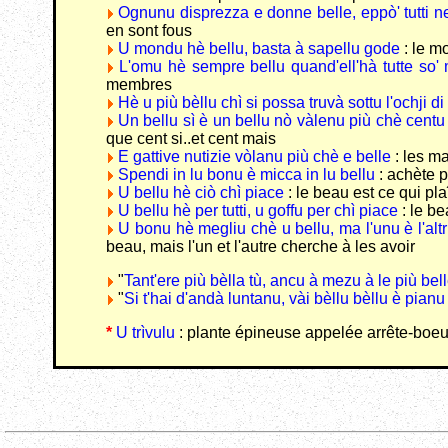
Ognunu disprezza e donne belle, eppò' tutti n
en sont fous
U mondu hè bellu, basta à sapellu gode
: le mo
L'omu hè sempre bellu quand'ell'hà tutte so
membres
Hè u più bèllu chì si possa truvà sottu l'ochji di
Un bellu sì è un bellu nò vàlenu più chè centu
que cent si..et cent mais
E gattive nutizie vòlanu più chè e belle
: les m
Spendi in lu bonu è micca in lu bellu
: achète 
U bellu hè ciò chì piace
: le beau est ce qui plaî
U bellu hè per tutti, u goffu per chì piace
: le be
U bonu hè megliu chè u bellu, ma l'unu è l'altr
beau, mais l'un et l'autre cherche à les avoir
"
Tant'ere più bèlla tù, ancu à mezu à le più bell
"
Si t'hai d'andà luntanu, vài bèllu bèllu è pianu
*
U trìvulu
: plante épineuse appelée arrête-boeu