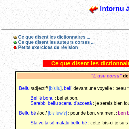
Intornu à 
Ce que disent les dictionnaires ...
Ce que disent les auteurs corses ...
Petits exercices de révision
Ce que disent les dictionnair
"L'usu corsu"
d
Bellu
/adjectif/
[b'ɛllu]
,
bell'
devant une voyelle : beau 
Bell'è bonu
: bel et bon.
Sarebbi bellu scemu d'accettà
: je serais bien fo
Bellu bè
/loc./
[b'ɛlluw'ɛ]
: pour de bon, vraiment :
ben 
Sta volta sò malatu bellu bè
: cette fois-ci je su