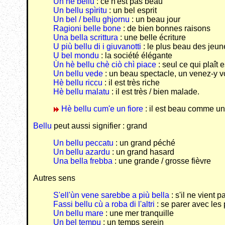
Ùn hè bellu
: ce n'est pas beau
Un bellu spìritu
: un bel esprit
Un bel / bellu ghjornu
: un beau jour
Ragioni belle bone
: de bien bonnes raisons
Una bella scrittura
: une belle écriture
U più bellu di i giuvanotti
: le plus beau des jeu
U bel mondu
: la société élégante
Ùn hè bellu chè ciò chì piace
: seul ce qui plaît 
Un bellu vede
: un beau spectacle, un venez-y v
Hè bellu riccu
: il est très riche
Hè bellu malatu
: il est très / bien malade.
Hè bellu cum'e un fiore
: il est beau comme un 
Bellu
peut aussi signifier : grand
Un bellu peccatu
: un grand péché
Un bellu azardu
: un grand hasard
Una bella frebba
: une grande / grosse fièvre
Autres sens
S'ell'ùn vene sarebbe a più bella
: s'il ne vient 
Fassi bellu cù a roba di l'altri
: se parer avec les
Un bellu mare
: une mer tranquille
Un bel tempu
: un temps serein