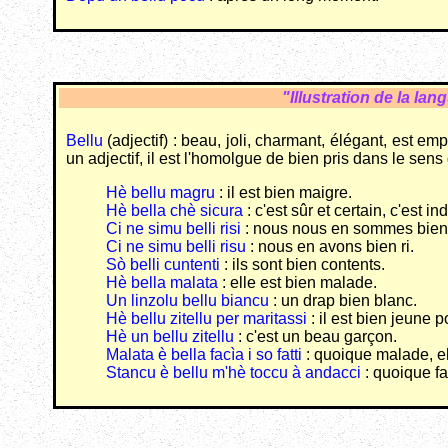
"Illustration de la la
Bellu
(adjectif) : beau, joli, charmant, élégant, est 
un adjectif, il est l'homolgue de bien pris dans le sens de
Hè bellu magru
: il est bien maigre.
Hè bella chè sicura
: c'est sûr et certain, c'est in
Ci ne simu belli risi
: nous nous en sommes bie
Ci ne simu belli risu
: nous en avons bien ri.
Sò belli cuntenti
: ils sont bien contents.
Hè bella malata
: elle est bien malade.
Un linzolu bellu biancu
: un drap bien blanc.
Hè bellu zitellu per maritassi
: il est bien jeune p
Hè un bellu zitellu
: c'est un beau garçon.
Malata è bella facìa i so fatti
: quoique malade, el
Stancu è bellu m'hè toccu à andacci
: quoique fat