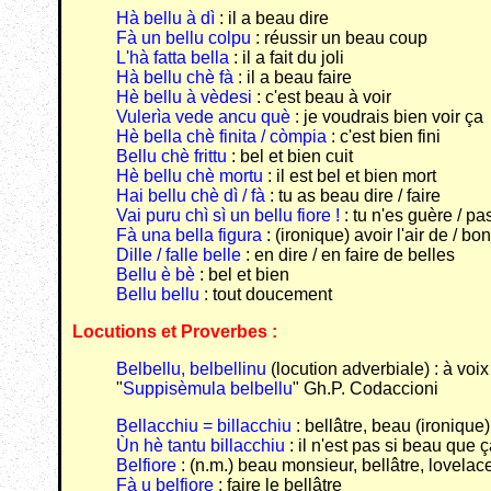
Hà bellu à dì
: il a beau dire
Fà un bellu colpu
: réussir un beau coup
L'hà fatta bella
: il a fait du joli
Hà bellu chè fà
: il a beau faire
Hè bellu à vèdesi
: c'est beau à voir
Vulerìa vede ancu què
: je voudrais bien voir ça
Hè bella chè finita / còmpia
: c'est bien fini
Bellu chè frittu
: bel et bien cuit
Hè bellu chè mortu
: il est bel et bien mort
Hai bellu chè dì / fà
: tu as beau dire / faire
Vai puru chì sì un bellu fiore !
: tu n'es guère / 
Fà una bella figura
: (ironique) avoir l'air de / b
Dille / falle belle
: en dire / en faire de belles
Bellu è bè
: bel et bien
Bellu bellu
: tout doucement
Locutions et Proverbes :
Belbellu, belbellinu
(locution adverbiale) : à vo
"
Suppisèmula belbellu
" Gh.P. Codaccioni
Bellacchiu =
billacchiu
: bellâtre, beau (ironique)
Ùn hè tantu billacchiu
: il n'est pas si beau que ç
Belfiore
: (n.m.) beau monsieur, bellâtre, lovelac
Fà u belfiore
: faire le bellâtre