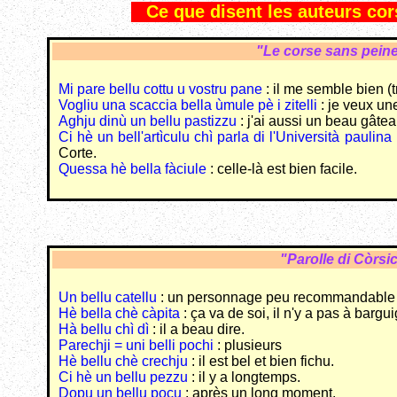
Ce que disent les auteurs cors
"Le corse sans pein
Mi pare bellu cottu u vostru pane
: il me semble bien (t
Vogliu una scaccia bella ùmule pè i zitelli
: je veux un
Aghju dinù un bellu pastizzu
: j'ai aussi un beau gâtea
Ci hè un bell'artìculu chì parla di l'Università paulina
Corte.
Quessa hè bella fàciule
: celle-là est bien facile.
"Parolle di Còrsi
Un bellu catellu
: un personnage peu recommandable 
Hè bella chè càpita
: ça va de soi, il n'y a pas à bargui
Hà bellu chì dì
: il a beau dire.
Parechji = uni belli pochi
: plusieurs
Hè bellu chè crechju
: il est bel et bien fichu.
Ci hè un bellu pezzu
: il y a longtemps.
Dopu un bellu pocu
: après un long moment.