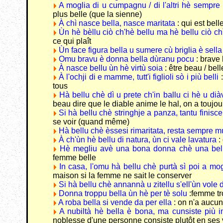
A moglia di u cumpagnu / di l'altri hè sempre
plus belle (que la sienne)
À chì nasce bella, nasce maritata
: qui est bel
Ùn hè bèllu ciò ch'hè bellu ma hè bellu ciò c
ce qui plaît
Ùn face figura bella u sumere cù briglia è sell
Omu bravu è donna bella dùranu pocu
: brave
À nasce bellu ùn hè virtù soia
: être beau / bel
À l'ochji di e mamme, tutt'i figlioli sò i più belli
:
tous
Hà bellu chè dì u prete ch'in ballu ci hè u di
beau dire que le diable anime le hal, on a toujou
Si hà bellu chè stringhje a panza, tantu finisc
se voir (quand même)
Hà bellu chè èssesi rimaritata, resta sempre m
À ch'ùn hè bellu di natura, ùn ci vale lavatura
:
Hè megliu avè una bona donna chè una be
femme belle
In casa, l'omu hà bellu chè purtà sì poi a mo
maison si la femme ne sait le conserver
Si hà bellu chè annannà u zitellu s'ell'ùn vole
Donna troppu bella ùn hè per tè solu
:femme tro
A roba bella si vende da per ella
: on n'a aucun
A nubiltà hè bella è bona, ma cunsiste più i
noblesse d'une personne consiste plutôt en ses 