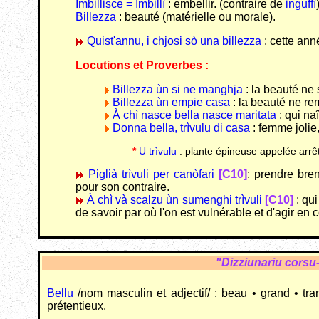
Imbillisce = Imbillì
: embellir. (contraire de
inguffì
Billezza
: beauté (matérielle ou morale).
Quist'annu, i chjosi sò una billezza
: cette ann
Locutions et Proverbes :
Billezza ùn si ne manghja
: la beauté ne
Billezza ùn empie casa
: la beauté ne re
À chì nasce bella nasce maritata
: qui na
Donna bella, trìvulu di casa
: femme jolie
*
U trìvulu
: plante épineuse appelée arrê
Piglià trìvuli per canòfari
[C10]
: prendre bre
pour son contraire.
À chì và scalzu ùn sumenghi trìvuli
[C10]
: qui
de savoir par où l'on est vulnérable et d'agir en
"Dizziunariu corsu
Bellu
/nom masculin et adjectif/ : beau • grand • tranq
prétentieux.