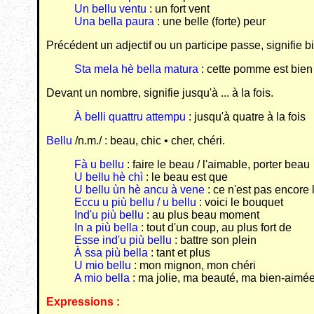
Un bellu ventu
: un fort vent
Una bella paura
: une belle (forte) peur
Précédent un adjectif ou un participe passe, signifie 
Sta mela hè bella matura
: cette pomme est bien
Devant un nombre, signifie jusqu'à ... à la fois.
À belli quattru attempu
: jusqu'à quatre à la fois
Bellu
/n.m./ : beau, chic • cher, chéri.
Fà u bellu
: faire le beau / l'aimable, porter beau
U bellu hè chì
: le beau est que
U bellu ùn hè ancu à vene
: ce n'est pas encore l
Eccu u più bellu / u bellu
: voici le bouquet
Ind'u più bellu
: au plus beau moment
In a più bella
: tout d'un coup, au plus fort de
Esse ind'u più bellu
: battre son plein
À ssa più bella
: tant et plus
U mio bellu
: mon mignon, mon chéri
A mio bella
: ma jolie, ma beauté, ma bien-aimé
Expressions :