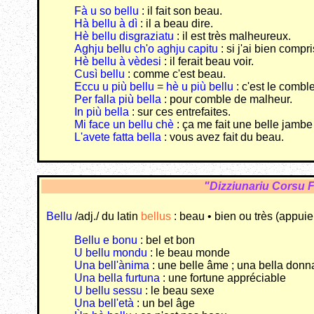
Fà u so bellu
: il fait son beau.
Hà bellu à dì
: il a beau dire.
Hè bellu disgraziatu
: il est très malheureux.
Aghju bellu ch'o aghju capitu
: si j'ai bien compri
Hè bellu à vèdesi
: il ferait beau voir.
Cusì bellu
: comme c'est beau.
Eccu u più bellu = hè u più bellu
: c'est le comble
Per falla più bella
: pour comble de malheur.
In più bella
: sur ces entrefaites.
Mi face un bellu chè
: ça me fait une belle jambe
L'avete fatta bella
: vous avez fait du beau.
"Dizziunariu Corsu 
Bellu
/adj./ du latin
bellus
: beau • bien ou très (appuie 
Bellu e bonu
: bel et bon
U bellu mondu
: le beau monde
Una bell'ànima
: une belle âme ; una bella donn
Una bella furtuna
: une fortune appréciable
U bellu sessu
: le beau sexe
Una bell'età
: un bel âge