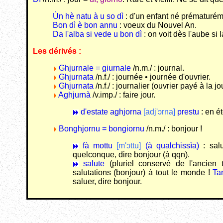
Ùn hè natu à u so dì
: d'un enfant né prématurém
Bon dì è bon annu
: voeux du Nouvel An.
Da l'alba si vede u bon dì
: on voit dès l'aube si 
Les dérivés :
Ghjurnale = giurnale
/n.m./ : journal.
Ghjurnata
/n.f./ : journée • journée d'ouvrier.
Ghjurnata
/n.f./ : journalier (ouvrier payé à la j
Aghjurnà
/v.imp./ : faire jour.
d'estate aghjorna
[adj'ɔrna]
prestu
: en ét
Bonghjornu = bongiornu
/n.m./ : bonjour !
fà mottu
[m'ɔttu]
(à qualchissìa)
: salu
quelconque, dire bonjour (à qqn).
salute
(pluriel conservé de l'ancien
salutations (bonjour) à tout le monde !
Ta
saluer, dire bonjour.