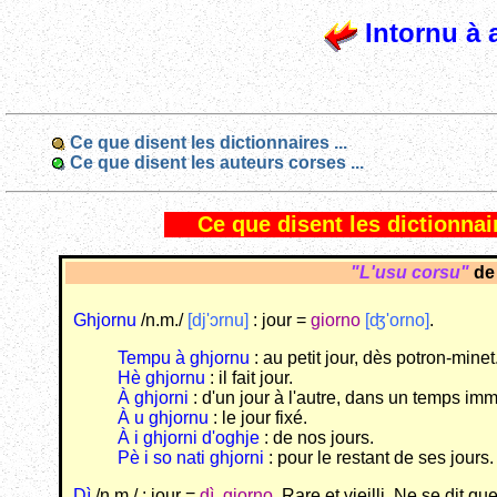
Intornu à a
Ce que disent les dictionnaires ...
Ce que disent les auteurs corses ...
Ce que disent les dictionnair
"L'usu corsu"
d
Ghjornu
/n.m./
[dj'ɔrnu]
: jour =
giorno
[ʤ'orno]
.
Tempu à ghjornu
: au petit jour, dès potron-minet
Hè ghjornu
: il fait jour.
À ghjorni
: d'un jour à l'autre, dans un temps imm
À u ghjornu
: le jour fixé.
À i ghjorni d'oghje
: de nos jours.
Pè i so nati ghjorni
: pour le restant de ses jours.
Dì
/n.m./ : jour =
dì, giorno
. Rare et vieilli. Ne se dit q