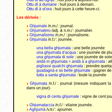
Ottu dì à dumane
: huit jours à demain.
Ottu dì à st'ora
: huit jours à cette heure-ci.
Les dérivés :
Ghjurnale
/n.m./ : journal.
Ghjurnaleru
/adj. & n.m./ : journalier.
Ghjurnalìsimu
/n.m./ : journalisme.
Ghjurnata
/n.f./ : journée.
una bella ghjurnata
: une belle journée
una ghjurnata d'acqua
: une journée de plu
una ghjurnata di sole
: une journée de sole
andà in ghjurnata = andà à a ghjurnata
: a
pigliassi qualchi ghjurnata
: prendre quelq
guadagnà e so belle ghjurnate
: gagner d
tutta a santa ghjurnata
: toute la journée
Ghjurnata
/n.f./ : journal (mesure indiquant 
dans un jour).
vigna di centu ghjurnate
: vigne de cent jo
Ghjurnataccia
/n.f./ : vilaine journée.
Aghjurnà
/v.tr./ : ajourner.