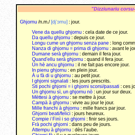
"Dizziunariu corsu
Ghjornu
/n.m./
[dj'ɔrnu]
: jour.
Vene da quellu ghjornu
: cela date de ce jour.
Da quellu ghjornu
: depuis ce jour.
Longu cume un ghjornu senza pane
: long comm
Nanza di ghjornu = prima di ghjornu
: avant le jo
Dumane serà ghjornu
: demain il fera jour.
Quand'ellu serà ghjornu
: quand il fera jour.
Ùn hè ancu ghjornu
: il ne fait pas encore jour.
In pienu ghjornu
: en plein jour.
À u fà di u ghjornu
: au petit jour.
I ghjorni signalati
: les jours prescrits.
Sti pochi ghjorni = i ghjorni scorsi/passati
: ces j
Un ghjornu sì, un ghjornu nò
: un jour sur deux.
Mèttesi à ghjornu
: se mettre à jour.
Campà à ghjornu
: vivre au jour le jour.
Mille franchi à ghjornu
: mille francs par jour.
Ghjorni beati/felici
: jours heureux.
Compie / Finì i so ghjorni
: finir ses jours.
Frà pochi ghjorni
: dans peu de jours.
Attempu à ghjornu
: dès l'aube.