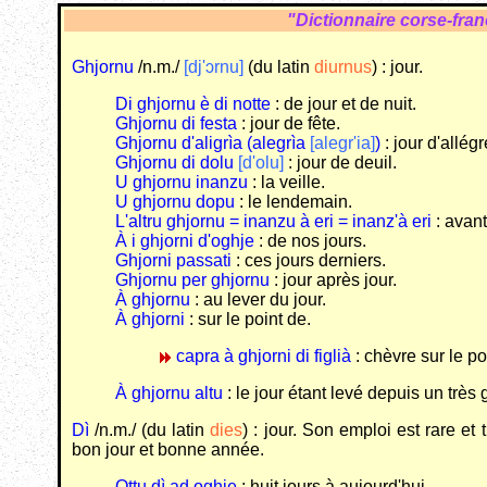
"Dictionnaire corse-fra
Ghjornu
/n.m./
[dj'ɔrnu]
(du latin
diurnus
) : jour.
Di ghjornu è di notte
: de jour et de nuit.
Ghjornu di festa
: jour de fête.
Ghjornu d'aligrìa (alegrìa
[alegr'ia]
)
: jour d'allég
Ghjornu di dolu
[d'olu]
: jour de deuil.
U ghjornu inanzu
: la veille.
U ghjornu dopu
: le lendemain.
L'altru ghjornu = inanzu à eri = inanz'à eri
: avant
À i ghjorni d'oghje
: de nos jours.
Ghjorni passati
: ces jours derniers.
Ghjornu per ghjornu
: jour après jour.
À ghjornu
: au lever du jour.
À ghjorni
: sur le point de.
capra à ghjorni di figlià
: chèvre sur le po
À ghjornu altu
: le jour étant levé depuis un très
Dì
/n.m./ (du latin
dies
) : jour. Son emploi est rare et
bon jour et bonne année.
Ottu dì ad oghje
: huit jours à aujourd'hui.