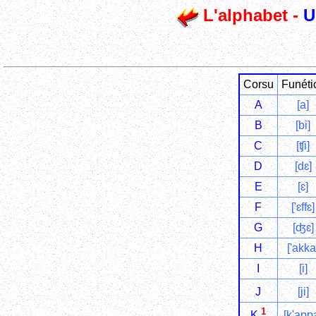
L'alphabet -
U
Corsu
Funéti
A
[a]
B
[bi]
C
[ʧi]
D
[dɛ]
E
[ɛ]
F
['ɛffɛ]
G
[ʤɛ]
H
['akka
I
[i]
J
[ji]
1
[k'app
K