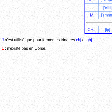
L
['ɛllɛ]
M
['ɛmmɛ
CHJ
[tji]
J
n'est utilisé que pour former les trinaires
chj
et
ghj
.
1
: n'existe pas en Corse.