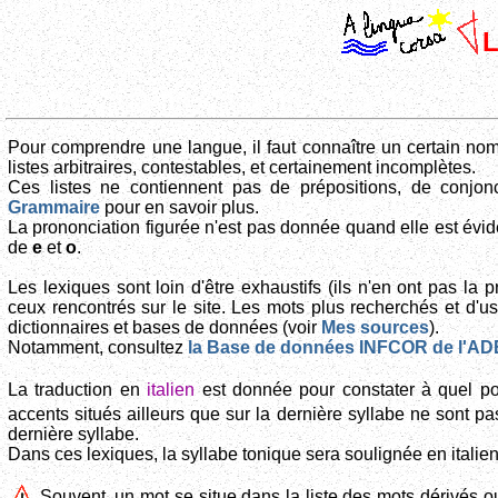
L
Pour comprendre une langue, il faut connaître un certain no
listes arbitraires, contestables, et certainement incomplètes.
Ces listes ne contiennent pas de prépositions, de conjonc
Grammaire
pour en savoir plus.
La prononciation figurée n'est pas donnée quand elle est éviden
de
e
et
o
.
Les lexiques sont loin d'être exhaustifs (ils n'en ont pas la
ceux rencontrés sur le site. Les mots plus recherchés et d'
dictionnaires et bases de données (voir
Mes sources
).
Notamment, consultez
la Base de données INFCOR de l'
La traduction en
italien
est donnée pour constater à quel poi
accents situés ailleurs que sur la dernière syllabe ne sont pas
dernière syllabe.
Dans ces lexiques, la syllabe tonique sera soulignée en italien
Souvent, un mot se situe dans la liste des mots dérivés ou