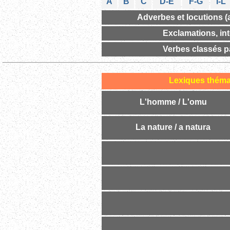
A
B
C
D-E
F-G
I-L
Adverbes et locutions (a
Exclamations, int
Verbes classés p
Lexiques théma
L'homme /
L'omu
La nature / a natura