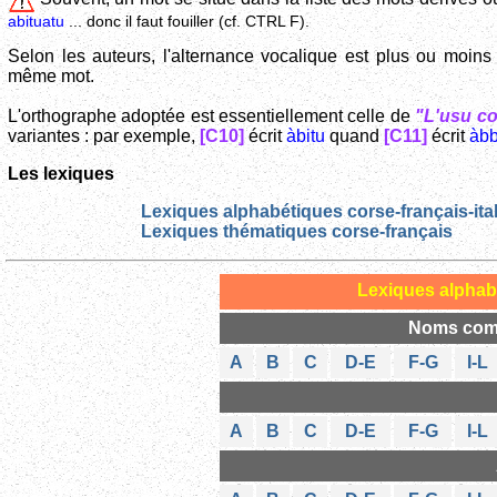
abituatu
... donc il faut fouiller (cf. CTRL F).
Selon les auteurs, l'alternance vocalique est plus ou moins 
même mot.
L'orthographe adoptée est essentiellement celle de
"L'usu c
variantes : par exemple,
[C10]
écrit
àbitu
quand
[C11]
écrit
àbb
Les lexiques
Lexiques alphabétiques corse-français-ita
Lexiques thématiques corse-français
Lexiques alphab
Noms comm
A
B
C
D-E
F-G
I-L
A
B
C
D-E
F-G
I-L