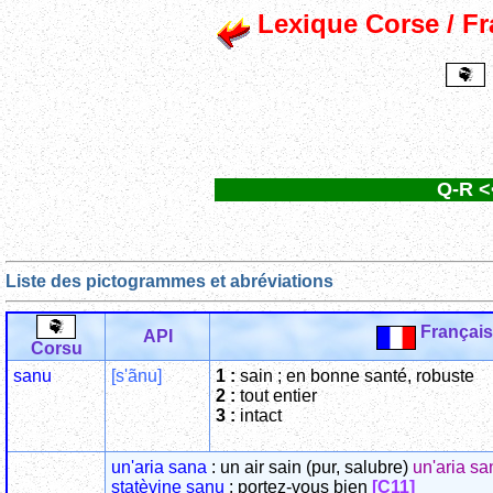
Lexique Corse / Fra
Q-R <
Liste des pictogrammes et abréviations
Français
API
Corsu
sanu
[s'ãnu]
1 :
sain ; en bonne santé, robuste
2 :
tout entier
3 :
intact
un'aria sana
: un air sain (pur, salubre)
un'aria sa
statèvine sanu
: portez-vous bien
[C11]