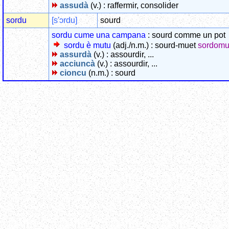
assudà
(v.) : raffermir, consolider
sordu
[s'ɔrdu]
sourd
sordu cume una campana
: sourd comme un pot
sordu è mutu
(adj./n.m.) : sourd-muet
sordomu
assurdà
(v.) : assourdir, ...
acciuncà
(v.) : assourdir, ...
cioncu
(n.m.) : sourd