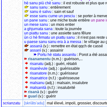
hè sanu più chè sanu
: il est robuste et plus que
sanu sanu
: entièrement
sanu è salvu
: sain et sauf
esse sanu cume un pesciu
: se porter à merve
un pane sanu
: une miche toute entière
un pane i
un mese sanu
: un mois entier
a ghjurnata sana
: toute la journée
un piattu sanu
: une assiette sans fêlure
ùn ci hè firmatu un piattu sanu
: il n'est pas reste
u paese sanu sanu era à a messa
: le village au
assanà
(v.) : remettre en état qqch de cassé
assanì
(v.) : assainir
Portu hè statu assanitu
: Porot a été assa
risanamentu
(n.m.) : guérison,...
risanatu
(adj.) : guéri, rétabli
risanèvule
(adj.) : guérissable
risanatore
(n.m.) : guérisseur
risanatrice
(n.f.) : guérisseuse
malsanu
(adj.) : malsain, insalubre
malsanità
(n.f.) : insalubrité
risanà
(v.) : guérir
guarì
(v.) : guérir
scrianzatu
[skriãts'adu]
mal élevé, impoli, grossier, discourt