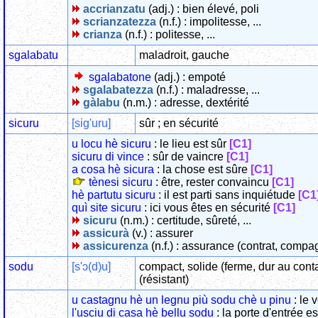
accrianzatu
(adj.) : bien élevé, poli
scrianzatezza
(n.f.) : impolitesse, ...
crianza
(n.f.) : politesse, ...
sgalabatu
maladroit, gauche
sgalabatone
(adj.) : empoté
sgalabatezza
(n.f.) : maladresse, ...
gàlabu
(n.m.) : adresse, dextérité
sicuru
[sig'uru]
sûr ; en sécurité
u locu hè sicuru
: le lieu est sûr
[C1]
sicuru di vince
: sûr de vaincre
[C1]
a cosa hè sicura
: la chose est sûre
[C1]
tènesi sicuru
: être, rester convaincu
[C1]
hè partutu sicuru
: il est parti sans inquiétude
[C1
quì site sicuru
: ici vous êtes en sécurité
[C1]
sicuru
(n.m.) : certitude, sûreté, ...
assicurà
(v.) : assurer
assicurenza
(n.f.) : assurance (contrat, compa
sodu
[s'ɔ(d)u]
compact, solide (ferme, dur au conta
(résistant)
u castagnu hè un legnu più sodu chè u pinu
: le 
l'usciu di casa hè bellu sodu
: la porte d'entrée e