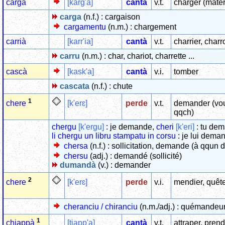
cargà
[karg'a]
cantà
v.t.
charger (matér
carga
(n.f.) : cargaison
cargamentu
(n.m.) : chargement
carrià
[karr'ia]
cantà
v.t.
charrier, charr
carru
(n.m.) : char, chariot, charrette ...
cascà
[kask'a]
cantà
v.i.
tomber
cascata
(n.f.) : chute
1
[k'erɛ]
perde
v.t.
demander (voul
chere
qqch)
chergu
[k'ergu]
: je demande,
cheri
[k'eri]
: tu de
li chergu un libru stampatu in corsu
: je lui dema
chersa
(n.f.) : sollicitation, demande (à qqun 
chersu
(adj.) : demandé (sollicité)
dumandà
(v.) : demander
2
[k'erɛ]
perde
v.i.
mendier, quêt
chere
cheranciu / chiranciu
(n.m./adj.) : quémandeu
1
[tjapp'a]
cantà
v.t.
attraper, prend
chjappà