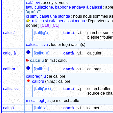
calàtevi
: asseyez-vous
fattu cullazione, babbone andava à calassi
: aprè
'après'"
ci simu calati una stonda
: nous nous sommes ass
u falcu si cala per assai menu
: l'épervier s'a
donne')
[C10]
[C1]
calcicà
[kalʧig'a]
cantà
v.t.
marcher sur le
piétiner, foule
calcicà l'uva
: fouler le(s) raisin(s)
calculà
[kalkul'a]
cantà
v.i.
calculer
càlculu
(n.m.) : calcul
calibrà
[kalibr'a]
cantà
v.t.
calibrer
calibreghju
: je calibre
calibru
(n.m.) : calibre
calliiassi
[kallij'assi]
cantà
v.pr.
se réchauffer 
source de cha
mi callieghju
: je me réchauffe
calmà
[kalm'a]
cantà
v.t.
calmer