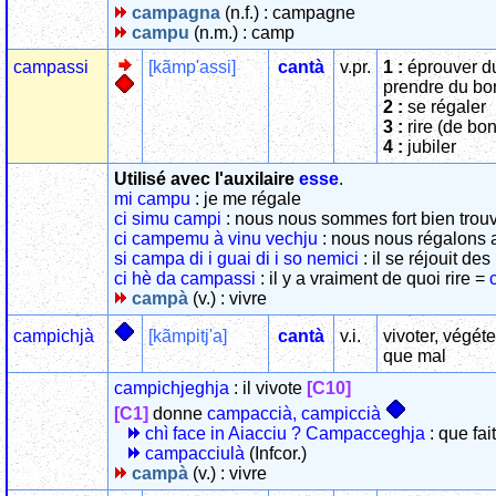
campagna
(n.f.) : campagne
campu
(n.m.) : camp
campassi
[kãmp'assi]
cantà
v.pr.
1 :
éprouver du
prendre du bo
2 :
se régaler
3 :
rire (de bo
4 :
jubiler
Utilisé avec l'auxilaire
esse
.
mi campu
: je me régale
ci simu campi
: nous nous sommes fort bien tro
ci campemu à vinu vechju
: nous nous régalons 
si campa di i guai di i so nemici
: il se réjouit d
ci hè da campassi
: il y a vraiment de quoi rire =
campà
(v.) : vivre
campichjà
[kãmpitj'a]
cantà
v.i.
vivoter, végéte
que mal
campichjeghja
: il vivote
[C10]
[C1]
donne
campaccià, campiccià
chì face in Aiacciu ? Campacceghja
: que fait
campacciulà
(Infcor.)
campà
(v.) : vivre