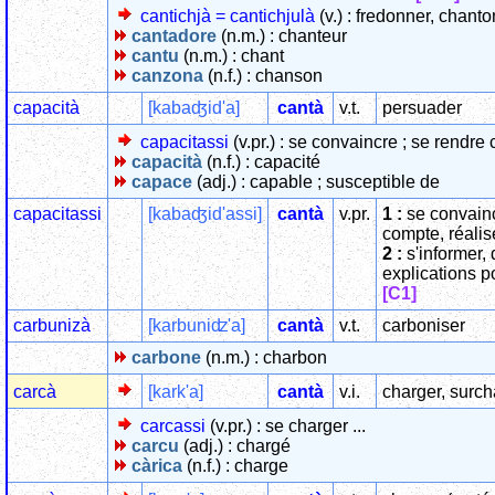
cantichjà = cantichjulà
(v.) : fredonner, chant
cantadore
(n.m.) : chanteur
cantu
(n.m.) : chant
canzona
(n.f.) : chanson
capacità
[kabaʤid'a]
cantà
v.t.
persuader
capacitassi
(v.pr.) : se convaincre ; se rendre 
capacità
(n.f.) : capacité
capace
(adj.) : capable ; susceptible de
capacitassi
[kabaʤid'assi]
cantà
v.pr.
1 :
se convainc
compte, réali
2 :
s'informer,
explications 
[C1]
carbunizà
[karbuniʣ'a]
cantà
v.t.
carboniser
carbone
(n.m.) : charbon
carcà
[kark'a]
cantà
v.i.
charger, surch
carcassi
(v.pr.) : se charger ...
carcu
(adj.) : chargé
càrica
(n.f.) : charge