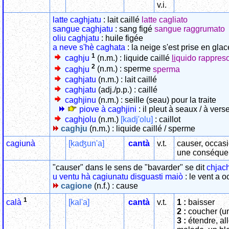
v.i.
latte caghjatu
: lait caillé
latte cagliato
sangue caghjatu
: sang figé
sangue raggrumato
oliu caghjatu
: huile figée
a neve s'hè caghata
: la neige s'est prise en gla
1
caghju
(n.m.) : liquide caillé
li
quido rappres
2
caghju
(n.m.) : sperme
sperma
caghjatu
(n.m.) : lait caillé
caghjatu
(adj./p.p.) : caillé
caghjinu
(n.m.) : seille (seau) pour la traite
piove à caghjini
: il pleut à seaux / à vers
caghjolu
(n.m.)
[kadj'olu]
: caillot
caghju
(n.m.) : liquide caillé / sperme
cagiunà
[kaʤun'a]
cantà
v.t.
causer, occasi
une conséque
"causer" dans le sens de "bavarder" se dit
chjac
u ventu hà cagiunatu disguasti maiò
: le vent a 
cagione
(n.f.) : cause
1
[kal'a]
cantà
v.t.
1 :
baisser
calà
2 :
coucher (un
3 :
étendre, al