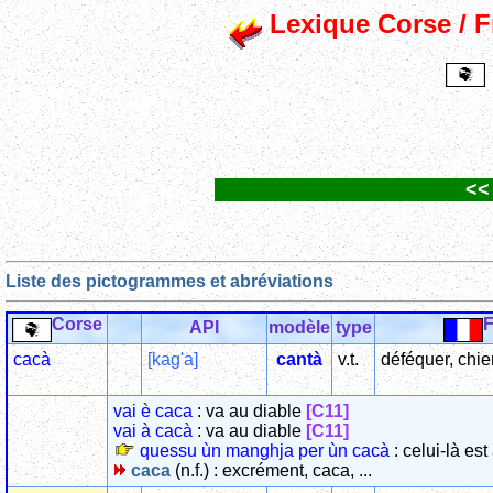
Lexique Corse / Fr
<<
Liste des pictogrammes et abréviations
Corse
F
API
modèle
type
cacà
[kag'a]
cantà
v.t.
déféquer, chie
vai è caca
: va au diable
[C11]
vai à cacà
: va au diable
[C11]
quessu ùn manghja per ùn cacà
: celui-là es
caca
(n.f.) : excrément, caca, ...