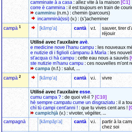
camminate à a casa
: allez vite à la maison
[C1]
corre è cammina
: il est toujours en train de couri
camminu
(n.m.) : chemin (parcours)
incamminà(ssi)
(v.) : (s')acheminer
1
[kãmp'a]
cantà
v.t.
sauver, tirer d'
campà
réjouir
Utilisé avec l'auxilaire
avè
.
e medicine nove l'hanu campu
: les nouveaux mé
e nutizie di i figlioli càmpanu à Marìa
: les nouvel
st'acqua ci hà campu
: cette eau nous a sauvés
[
ste nutizie m'hanu campu
: ces nouvelles m'ont r
campa
(n.f.) : salut, ...
2
[kãmp'a]
cantà
v.i.
vivre
campà
Utilisé avec l'auxilaire
esse
.
cumu campa ?
: de quoi vit-il ?
[C10]
hè sempre campatu cume un disgraziatu
: il a 
chì tù campi cent'anni !
: que tu vives cent ans !
[
campichjà
(v.) : vivoter, végéter, ...
campagnà
[kãmpãɲ'a]
cantà
v.i.
partir à la ca
chez soi