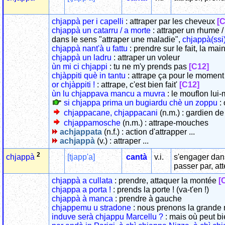
chjappà per i capelli
: attraper par les cheveux
[C
chjappà un catarru / a morte
: attraper un rhume 
dans le sens "attraper une maladie",
chjappà(ssi
chjappà nant'à u fattu
: prendre sur le fait, la ma
chjappà un ladru
: attraper un voleur
ùn mi ci chjappi
: tu ne m'y prends pas
[C12]
chjàppiti què in tantu
: attrape ça pour le momen
or chjàppiti !
: attrape, c'est bien fait'
[C12]
ùn lu chjappava mancu a muvra
: le mouflon lui-
si chjappa prima un bugiardu chè un zoppu
: 
chjappacane, chjappacani
(n.m.) : gardien de
chjappamosche
(n.m.) : attrape-mouches
achjappata
(n.f.) : action d'attrapper ...
achjappà
(v.) : attraper ...
2
[tjapp'a]
cantà
v.i.
s'engager dans
chjappà
passer par, att
chjappà a cullata
: prendre, attaquer la montée
[
chjappa a porta !
: prends la porte ! (va-t'en !)
chjappà à manca
: prendre à gauche
chjappemu u stradone
: nous prenons la grande 
induve serà chjappu Marcellu ?
: mais où peut bi