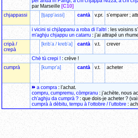
per andà in Parigi, à chì chjappa Nizza, à chì c
par Marseille
[C10]
chjappassi
[tjapp'assi]
cantà
v.pr.
s'emparer ; at
i vicini si chjàppanu a roba di l'altri
: les voisins 
m'aghju chjappu un catarru
: j'ai attrapé un rhu
cripà /
[krib'a / kreb'a]
cantà
v.t.
crever
crepà
Chè tù crepi !
: crève !
cumprà
[kumpr'a]
cantà
v.t.
acheter
a compra
: l'achat.
compru, cumpremu, còmpranu
: j'achète, nous ac
ch'aghju da cumprà ?
: que dois-je acheter ? (vai
cumprà à dèbitu, tempu à l'ottobre / l'uttobre
: ach