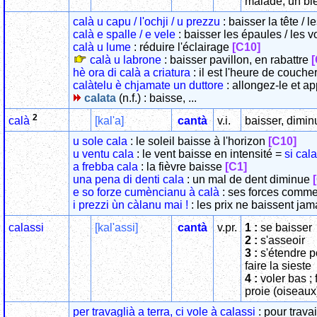
malade, un bl
calà u capu / l'ochji / u prezzu
: baisser la tête / l
calà e spalle / e vele
: baisser les épaules / les v
calà u lume
: réduire l'éclairage
[C10]
calà u labrone
: baisser pavillon, en rabattre
[
hè ora di calà a criatura
: il est l'heure de couch
calàtelu è chjamate un duttore
: allongez-le et a
calata
(n.f.) : baisse, ...
2
[kal'a]
cantà
v.i.
baisser, dimin
calà
u sole cala
: le soleil baisse à l'horizon
[C10]
u ventu cala
: le vent baisse en intensité =
si cala
a frebba cala
: la fièvre baisse
[C1]
una pena di denti cala
: un mal de dent diminue
e so forze cumèncianu à calà
: ses forces comme
i prezzi ùn càlanu mai !
: les prix ne baissent jam
calassi
[kal'assi]
cantà
v.pr.
1 :
se baisser
2 :
s'asseoir
3 :
s'étendre p
faire la sieste
4 :
voler bas ;
proie (oiseaux
per travaglià a terra, ci vole à calassi
: pour travai