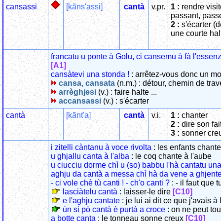
cansassi
[kãns'assi]
cantà
v.pr.
1 :
rendre visi
passant, pass
2 :
s'écarter (d
une courte hal
francatu u ponte à Golu, ci cansemu à fà l'essen
[A1]
cansàtevi una stonda !
: arrêtez-vous donc un m
cansa, cansata
(n.m.) : détour, chemin de trav
arrèghjesi
(v.) : faire halte ...
accansassi
(v.) : s'écarter
cantà
[kãnt'a]
cantà
v.i.
1 :
chanter
2 :
dire son fai
3 :
sonner cre
i zitelli càntanu à voce rivolta
: les enfants chant
u ghjallu canta à l'alba
: le coq chante à l'aube
u ciucciu dorme chì u (so) babbu l'hà cantatu u
aghju da cantà a messa chì hà da vene a ghjent
- ci vole chè tù canti ! - ch'o canti ?
: - il faut que 
lasciàtelu cantà
: laisser-le dire
[C10]
e l'aghju cantate
: je lui ai dit ce que j'avais à
ùn si pò cantà è purtà a croce
: on ne peut tout
a botte canta
: le tonneau sonne creux
[C10]