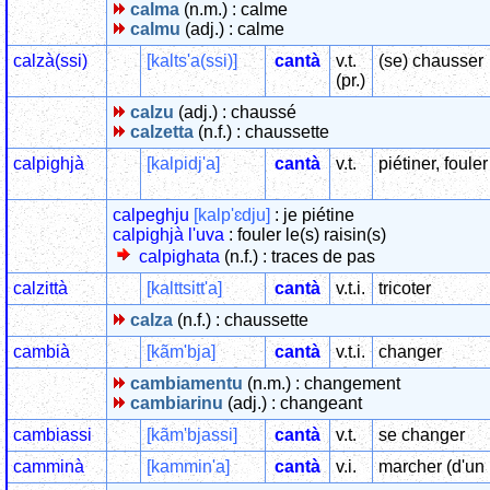
calma
(n.m.) : calme
calmu
(adj.) : calme
calzà(ssi)
[kalts'a(ssi)]
cantà
v.t.
(se) chausser
(pr.)
calzu
(adj.) : chaussé
calzetta
(n.f.) : chaussette
calpighjà
[kalpidj'a]
cantà
v.t.
piétiner, foule
calpeghju
[kalp'ɛdju]
: je piétine
calpighjà l'uva
: fouler le(s) raisin(s)
calpighata
(n.f.) : traces de pas
calzittà
[kalttsitt'a]
cantà
v.t.i.
tricoter
calza
(n.f.) : chaussette
cambià
[kãm'bja]
cantà
v.t.i.
changer
cambiamentu
(n.m.) : changement
cambiarinu
(adj.) : changeant
cambiassi
[kãm'bjassi]
cantà
v.t.
se changer
camminà
[kammin'a]
cantà
v.i.
marcher (d'un 