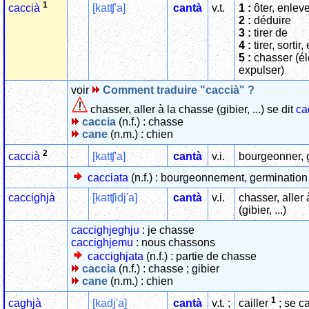
1
[katʧ'a]
cantà
v.t.
1 :
ôter, enlever
caccià
2 :
déduire
3 :
tirer de
4 :
tirer, sortir,
5 :
chasser (él
expulser)
voir
Comment traduire "caccià" ?
chasser, aller à la chasse (gibier, ...) se dit
ca
caccia
(n.f.) : chasse
cane
(n.m.) : chien
2
[katʧ'a]
cantà
v.i.
bourgeonner, 
caccià
cacciata
(n.f.) : bourgeonnement, germination
caccighjà
[katʧidj'a]
cantà
v.i.
chasser, aller
(gibier, ...)
caccighjeghju
: je chasse
caccighjemu
: nous chassons
caccighjata
(n.f.) : partie de chasse
caccia
(n.f.) : chasse ; gibier
cane
(n.m.) : chien
1
caghjà
[kadj'a]
cantà
v.t. ;
cailler
; se ca