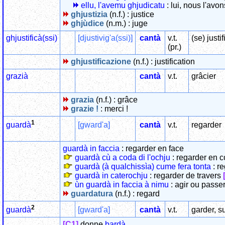
ellu, l'avemu ghjudicatu
: lui, nous l'avo
ghjustizia
(n.f.) : justice
ghjùdice
(n.m.) : juge
ghjustificà(ssi)
[djustivig'a(ssi)]
cantà
v.t.
(se) justif
(pr.)
ghjustificazione
(n.f.) : justification
grazià
cantà
v.t.
grâcier
grazia
(n.f.) : grâce
grazie !
: merci !
1
[gward'a]
cantà
v.t.
regarder
guardà
guardà in faccia
: regarder en face
guardà cù a coda di l'ochju
: regarder en 
guardà (à qualchissìa) cume fera tonta
: r
guardà in caterochju
: regarder de travers
ùn guardà in faccia à nimu
: agir ou passer
guardatura
(n.f.) : regard
2
[gward'a]
cantà
v.t.
garder, su
guardà
[C1]
donne
bardà