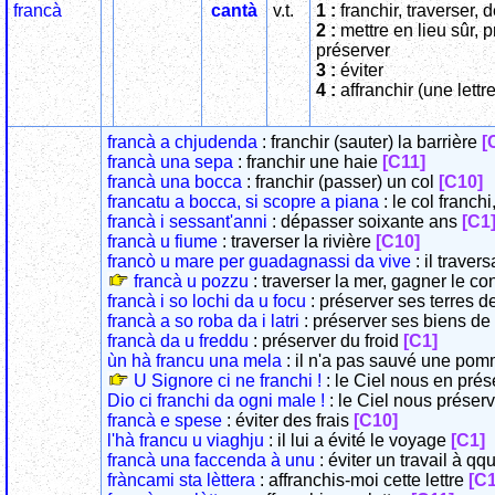
francà
cantà
v.t.
1 :
franchir, traverser,
2 :
mettre en lieu sûr, p
préserver
3 :
éviter
4 :
affranchir (une lettre
francà a chjudenda
: franchir (sauter) la barrière
[
francà una sepa
: franchir une haie
[C11]
francà una bocca
: franchir (passer) un col
[C10]
francatu a bocca, si scopre a piana
: le col franch
francà i sessant'anni
: dépasser soixante ans
[C1
francà u fiume
: traverser la rivière
[C10]
francò u mare per guadagnassi da vive
: il traver
francà u pozzu
: traverser la mer, gagner le co
francà i so lochi da u focu
: préserver ses terres d
francà a so roba da i latri
: préserver ses biens de
francà da u freddu
: préserver du froid
[C1]
ùn hà francu una mela
: il n'a pas sauvé une po
U Signore ci ne franchi !
: le Ciel nous en prés
Dio ci franchi da ogni male !
: le Ciel nous préser
francà e spese
: éviter des frais
[C10]
l'hà francu u viaghju
: il lui a évité le voyage
[C1]
francà una faccenda à unu
: éviter un travail à q
fràncami sta lèttera
: affranchis-moi cette lettre
[C1