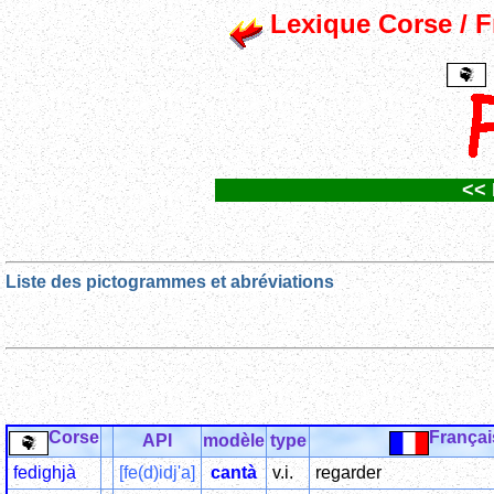
Lexique Corse / Fr
<< 
Liste des pictogrammes et abréviations
Corse
Françai
API
modèle
type
fedighjà
[fe(d)idj'a]
cantà
v.i.
regarder