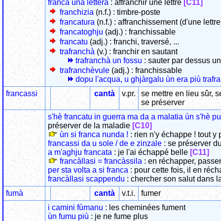
francà una lèttera
: affranchir une lettre
[C11]
franchizia
(n.f.) : timbre-poste
francatura
(n.f.) : affranchissement (d'une lettre
francatoghju
(adj.) : franchissable
francatu
(adj.) : franchi, traversé, ...
trafranchà
(v.) : franchir en sautant
trafranchà un fossu
: sauter par dessus u
trafranchèvule
(adj.) : franchissable
dopu l'acqua, u ghjàrgalu ùn era più traf
francassi
cantà
v.pr.
se mettre en lieu sûr, s
se préserver
s'hè francatu in guerra ma da a malatia ùn s'hè p
préserver de la maladie
[C10]
ùn si franca nunda !
: rien n'y échappe ! tout y
francassi da u sole / de e zinzale
: se préserver d
a m'aghju francata
: je l'ai échappé belle
[C11]
francàllasi = francàssila
: en réchapper, passer
per sta volta a si franca
: pour cette fois, il en ré
francàllasi scappendu
: chercher son salut dans la
fumà
cantà
v.t.i.
fumer
i camini fùmanu
: les cheminées fument
ùn fumu più
: je ne fume plus