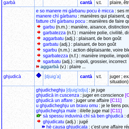
garbà
cantà
v.t.
plaire, êt
e so manere mi gàrbanu pocu è micca
: ses m
manere chì gàrbanu
: manières qui plaisent,
fatture chì gàrbanu pocu
: manières de faire q
garbu
(n.m.) : manière, aisance, distinction
garbatezza
(n.f.) : manière polie, civilité, d
aggarbatu
(adj.) : plaisant, de bon goût
garbatu
(adj.) : plaisant, de bon goût
sgarbu
(n.m.) : action déplaisante, voire b
sgarbatezza
(n.f.) : manière impolie, impol
sgarbatu
(adj.) : impoli, grossier, incorrect
aggarbà
(v.) : plaire ...
ghjudicà
[djuig'a]
cantà
v.t.
juger ; e
situation)
ghjudicheghju
[djuig'ɛdju]
: je juge
ghjudicà in cuscenza
: juger en conscience
[
ghjudicà un affare
: juger une affaire
[C11]
u ghjudicheghju un bravu omu
: je le tiens 
ghjudicheghja male
: il/elle juge mal
[C11]
sà spessu induvinà chì sà ben ghjudicà
: 
ghjudicatu
(adj.) : jugé
hè causa ghjudicata
: c'est une affaire r