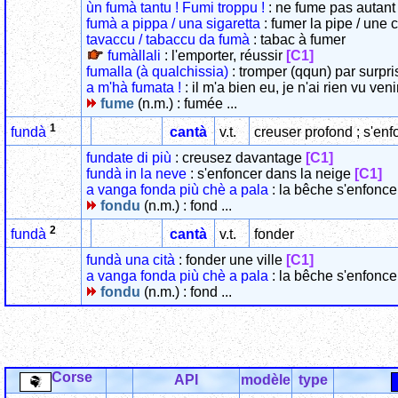
ùn fumà tantu ! Fumi troppu !
: ne fume pas autant 
fumà a pippa / una sigaretta
: fumer la pipe / une c
tavaccu / tabaccu da fumà
: tabac à fumer
fumàllali
: l'emporter, réussir
[C1]
fumalla (à qualchissia)
: tromper (qqun) par surpr
a m'hà fumata !
: il m'a bien eu, je n'ai rien vu veni
fume
(n.m.) : fumée ...
1
cantà
v.t.
creuser profond ; s'enf
fundà
fundate di più
: creusez davantage
[C1]
fundà in la neve
: s'enfoncer dans la neige
[C1]
a vanga fonda più chè a pala
: la bêche s'enfonce
fondu
(n.m.) : fond ...
2
cantà
v.t.
fonder
fundà
fundà una cità
: fonder une ville
[C1]
a vanga fonda più chè a pala
: la bêche s'enfonce
fondu
(n.m.) : fond ...
Corse
API
modèle
type