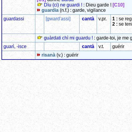
Dìu (ci) ne guardi !
: Dieu garde !
[C10]
guardia
(n.f.) : garde, vigilance
guardassi
[gward'assi]
cantà
v.pr.
1 :
se reg
2 :
se ten
guàrdati chì mi guardu !
: garde-toi, je me
guarì, -isce
cantà
v.t.
guérir
risanà
(v.) : guérir