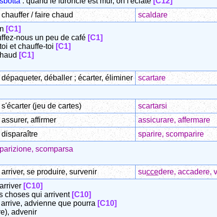
sbotta
: quand le furoncle est mûr, on l'éclate
[C12]
chauffer / faire chaud
scaldare
on
[C1]
uffez-nous un peu de café
[C1]
toi et chauffe-toi
[C1]
 chaud
[C1]
dépaqueter, déballer ; écarter, éliminer
scartare
s'écarter (jeu de cartes)
scartarsi
assurer, affirmer
assicurare, affermare
disparaître
sparire, scomparire
parizione, scomparsa
arriver, se produire, survenir
su
cce
dere, accadere, v
 arriver
[C10]
s choses qui arrivent
[C10]
l arrive, advienne que pourra
[C10]
re), advenir