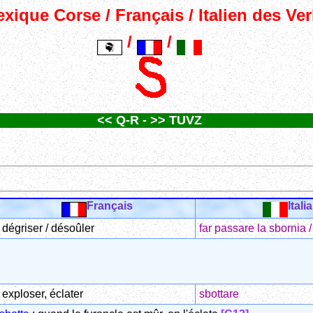
xique Corse / Français / Italien des Ve
/
/
<< Q-R
-
>> TUVZ
Français
Itali
dégriser / désoûler
far passare la sbornia /
exploser, éclater
sbottare