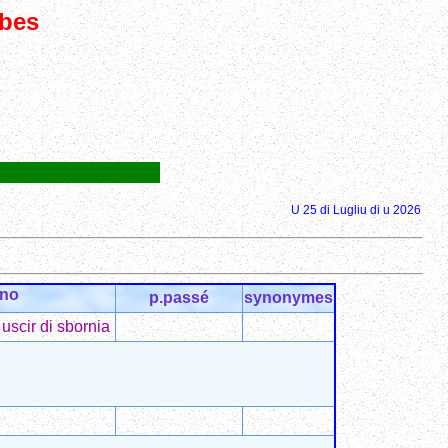
rbes
U 25 di Lugliu di u 2026
ano
p.passé
synonymes
 uscir di sbornia