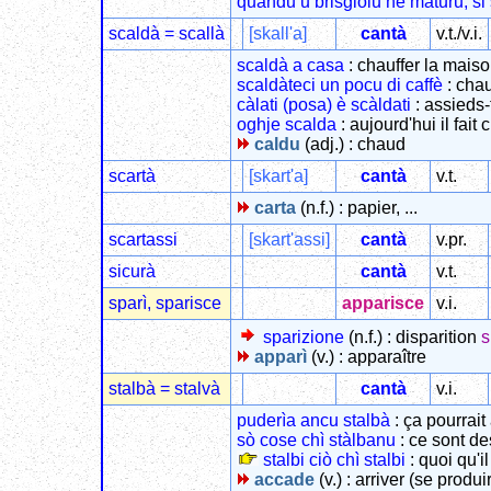
quandu u brisgiolu hè maturu, si 
scaldà = scallà
[skall'a]
cantà
v.t./v.i.
scaldà a casa
: chauffer la mais
scaldàteci un pocu di caffè
: cha
càlati (posa) è scàldati
: assieds-
oghje scalda
: aujourd'hui il fait
caldu
(adj.) : chaud
scartà
[skart'a]
cantà
v.t.
carta
(n.f.) : papier, ...
scartassi
[skart'assi]
cantà
v.pr.
sicurà
cantà
v.t.
sparì, sparisce
apparisce
v.i.
sparizione
(n.f.) : disparition
s
apparì
(v.) : apparaître
stalbà = stalvà
cantà
v.i.
puderìa ancu stalbà
: ça pourrait
sò cose chì stàlbanu
: ce sont de
stalbi ciò chì stalbi
: quoi qu'i
accade
(v.) : arriver (se produi