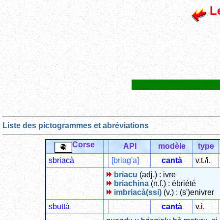
Le
Liste des pictogrammes et abréviations
Corse
API
modèle
type
sbriacà
[briag'a]
cantà
v.t./i.
briacu
(adj.) : ivre
briachina
(n.f.) : ébriété
imbriacà(ssi)
(v.) : (s')enivrer
sbuttà
cantà
v.i.