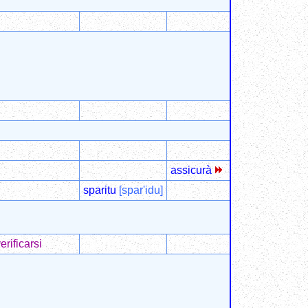
assicurà
sparitu
[spar'idu]
erificarsi