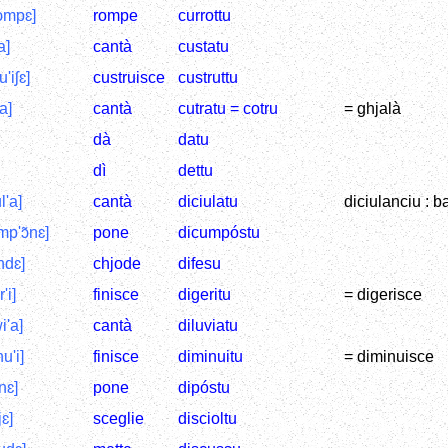
'ɔmpɛ]
rompe
currottu
a]
cantà
custatu
u'iʃɛ]
custruisce
custruttu
a]
cantà
cutratu = cotru
= ghjalà
dà
datu
dì
dettu
l'a]
cantà
diciulatu
diciulanciu : b
mp'ɔ̃nɛ]
pone
dicumpóstu
̃ndɛ]
chjode
difesu
'i]
finisce
digeritu
= digerisce
i'a]
cantà
diluviatu
u'i]
finisce
diminuitu
= diminuisce
nɛ]
pone
dipóstu
jɛ]
sceglie
discioltu