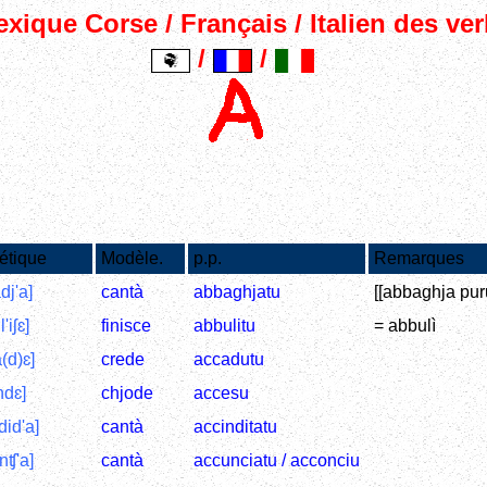
xique Corse / Français / Italien des ve
/
/
étique
Modèle.
p.p.
Remarques
dj'a]
cantà
abbaghjatu
[[abbaghja puru
'iʃɛ]
finisce
abbulitu
= abbulì
(d)ɛ]
crede
accadutu
ndɛ]
chjode
accesu
did'a]
cantà
accinditatu
nʧ'a]
cantà
accunciatu / acconciu