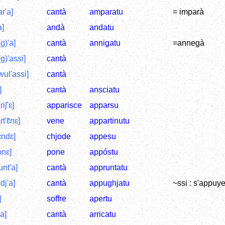
r'a]
cantà
amparatu
= imparà
a]
andà
andatu
g)'a]
cantà
annigatu
=annegà
g)'assi]
cantà
wul'assi]
cantà
]
cantà
ansciatu
iʃ'ɛ]
apparisce
apparsu
t'ɛ̃nɛ]
vene
appartinutu
ɛndɛ]
chjode
appesu
ɔnɛ]
pone
appóstu
unt'a]
cantà
appruntatu
dj'a]
cantà
appughjatu
~ssi : s'appuye
]
soffre
apertu
'a]
cantà
arricatu