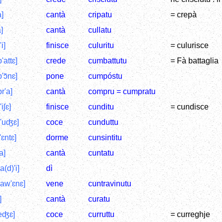
a]
cantà
cripatu
= crepà
a]
cantà
cullatu
i]
finisce
culuritu
= culurisce
'attɛ]
crede
cumbattutu
= Fà battaglia
'ɔ̃nɛ]
pone
cumpóstu
r'a]
cantà
compru = cumpratu
iʃɛ]
finisce
cunditu
= cundisce
'uʤɛ]
coce
cunduttu
'ɛntɛ]
dorme
cunsintitu
a]
cantà
cuntatu
a(d)'i]
dì
raw'ɛnɛ]
vene
cuntravinutu
]
cantà
curatu
'eʤɛ]
coce
curruttu
= curreghje