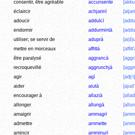
consentir, être agréable
accunsente
[akku
éclaircir
achjarinì
[atjari
adoucir
addulcì
[addul
endormir
addurmintà
[addu
utiliser; se servir de
aduprà
[a(d)u
mettre en morceaux
affittà
[affitt
être paralysé
aggrancà
[aggr
recroquevillé
aggrunchjà
[aggru
agir
agì
[aʤ'i]
aider
aiutà
[ajud'
encourager à
allazià
[allad
allonger
allungà
[allun
amaigrir
ammagrì
[amma
admettre
ammette
[amm'
amincir
amminurì
[ammi