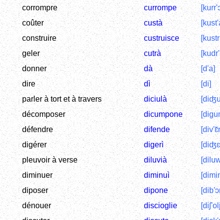
corrompre
currompe
[kurr
coûter
custà
[kust'
construire
custruisce
[kustr
geler
cutrà
[kudr'
donner
dà
[d'a]
dire
dì
[di]
parler à tort et à travers
diciulà
[diʤu
décomposer
dicumpone
[digu
défendre
difende
[div'ɛ
digérer
digerì
[diʤɛr
pleuvoir à verse
diluvià
[diluw
diminuer
diminuì
[dimin
diposer
dipone
[dib'ɔ
dénouer
discioglie
[diʃ'ol