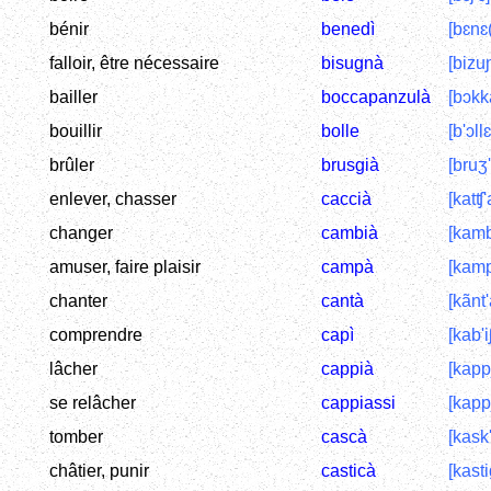
bénir
benedì
[bɛnɛ(
falloir, être nécessaire
bisugnà
[bizu
bailler
boccapanzulà
[bɔkk
bouillir
bolle
[b'ɔllɛ
brûler
brusgià
[bruʒ'
enlever, chasser
caccià
[katʧ'
changer
cambià
[kamb
amuser, faire plaisir
campà
[kamp
chanter
cantà
[kãnt'
comprendre
capì
[kab'i
lâcher
cappià
[kapp
se relâcher
cappiassi
[kapp
tomber
cascà
[kask
châtier, punir
casticà
[kasti