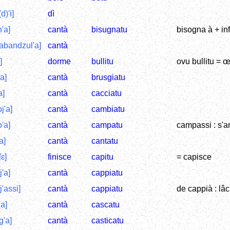
d)'i]
dì
ɲ'a]
cantà
bisugnatu
bisogna à + inf. 
abandzul'a]
cantà
]
dorme
bullitu
ovu bullitu = œ
a]
cantà
brusgiatu
a]
cantà
cacciatu
j'a]
cantà
cambiatu
'a]
cantà
campatu
campassi : s'a
a]
cantà
cantatu
ʃɛ]
finisce
capitu
= capisce
j'a]
cantà
cappiatu
j'assi]
cantà
cappiatu
de cappià : lâ
'a]
cantà
cascatu
g'a]
cantà
casticatu