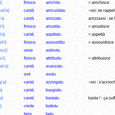
i]
finisce
arrichitu
= arrichisce
urd'a]
cantà
arricurdatu
~ssi: se rappel
'a]
cantà
arrizzatu
arrizzassi : se 
'i]
finisce
arrustitu
= arrustisce
t'a]
cantà
aspittatu
= aspettà
d'i]
finisce
assourditu
= assourdisce
nɛzi]
vene
astinutu
u'i]
finisce
attribuitu
= attribuisce
ts'a]
cantà
avanzatu
avè
avutu
g'a]
cantà
azzingatu
~ssi : s'accroc
a]
cantà
basgiatu
a]
cantà
bastatu
basta ! : ça suffi
]
crede
battutu
beie
betu