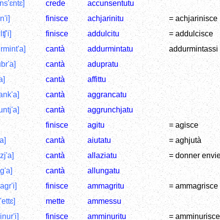
ns'ɛntɛ]
crede
accunsentutu
n'i]
finisce
achjarinitu
= achjarinisce
ʧ'i]
finisce
addulcitu
= addulcisce
rmint'a]
cantà
addurmintatu
addurmintassi 
br'a]
cantà
adupratu
'a]
cantà
affittu
ank'a]
cantà
aggrancatu
ntj'a]
cantà
aggrunchjatu
finisce
agitu
= agisce
a]
cantà
aiutatu
= aghjutà
zj'a]
cantà
allaziatu
= donner envie 
g'a]
cantà
allungatu
gr'i]
finisce
ammagritu
= ammagrisce
ettɛ]
mette
ammessu
nur'i]
finisce
amminuritu
= amminurisce