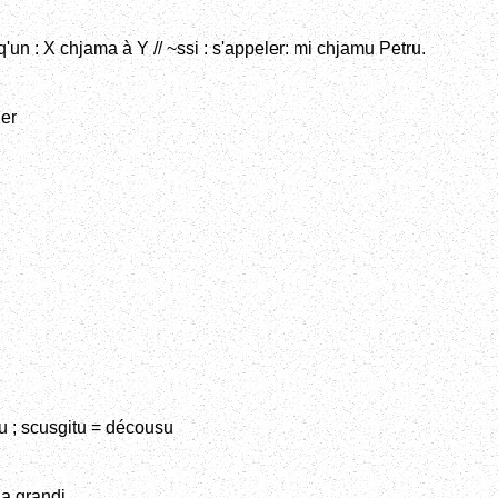
'un : X chjama à Y // ~ssi : s'appeler: mi chjamu Petru.
her
u ; scusgitu = décousu
l a grandi