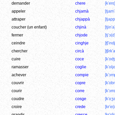
demander
chere
[k'erɛ
appeler
chjamà
[tjam'
attraper
chjappà
[tjapp
coucher (un enfant)
chjinà
[tjin'a
fermer
chjode
[tj'ɔ(d
ceindre
cinghje
[ʧ'ind
chercher
circà
[ʧirk'a
cuire
coce
[k'oʤ
ramasser
coglie
[k'oljɛ
achever
compie
[k'ɔm
couvrir
copre
[k'obr
courir
corre
[k'ɔrrɛ
coudre
cosge
[k'oʒɛ
croire
crede
[kr'e(
grandir
cresce
[kr'ɛʃɛ