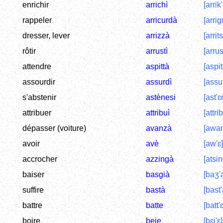
enrichir
arrichì
[arrik'
rappeler
arricurdà
[arrig
dresser, lever
arrizzà
[arrits
rôtir
arrustì
[arrust
attendre
aspittà
[aspit
assourdir
assurdì
[assur
s'abstenir
astènesi
[ast'ɛ
attribuer
attribuì
[attrib
dépasser (voiture)
avanzà
[awan
avoir
avè
[aw'ɛ]
accrocher
azzingà
[atsin
baiser
basgià
[baʒ'
suffire
bastà
[bast'
battre
batte
[batt'ɛ
boire
beie
[bɛj'ɛ]