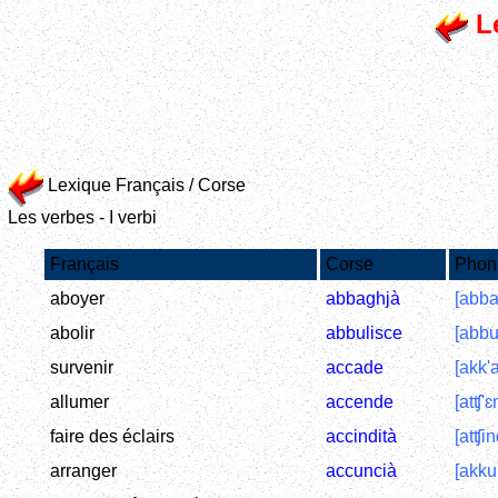
Le
Lexique Français / Corse
Les verbes - I verbi
Français
Corse
Phon
aboyer
abbaghjà
[abba
abolir
abbulisce
[abbul
survenir
accade
[akk'a
allumer
accende
[atʧ'ɛ
faire des éclairs
accindità
[atʧin
arranger
accuncià
[akku