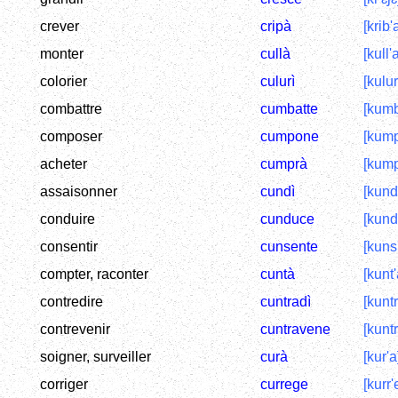
crever
cripà
[krib'
monter
cullà
[kull'
colorier
culurì
[kulur'
combattre
cumbatte
[kumb
composer
cumpone
[kump
acheter
cumprà
[kump
assaisonner
cundì
[kund'
conduire
cunduce
[kund
consentir
cunsente
[kuns
compter, raconter
cuntà
[kunt'
contredire
cuntradì
[kuntr
contrevenir
cuntravene
[kunt
soigner, surveiller
curà
[kur'a
corriger
currege
[kurr