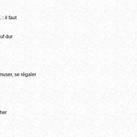
: il faut
uf dur
muser, se régaler
cher