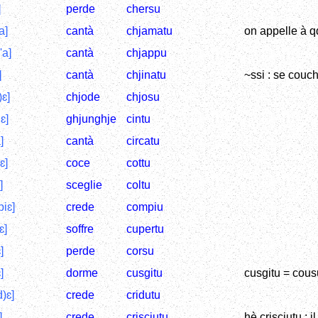
]
perde
chersu
a]
cantà
chjamatu
on appelle à qq
'a]
cantà
chjappu
]
cantà
chjinatu
~ssi : se couc
)ɛ]
chjode
chjosu
jɛ]
ghjunghje
cintu
]
cantà
circatu
ɛ]
coce
cottu
]
sceglie
coltu
piɛ]
crede
compiu
ɛ]
soffre
cupertu
]
perde
corsu
]
dorme
cusgitu
cusgitu = cous
d)ɛ]
crede
cridutu
]
crede
crisciutu
hè crisciutu : i