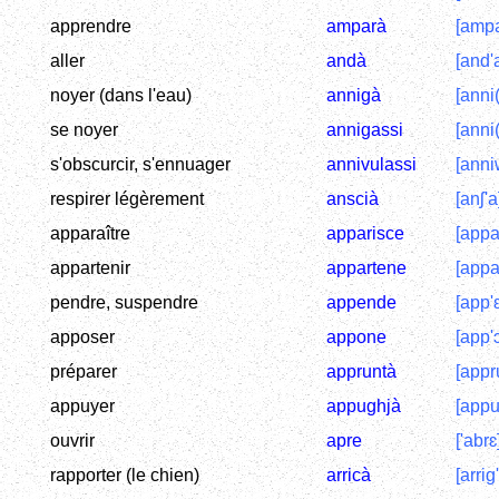
apprendre
amparà
[ampa
aller
andà
[and'
noyer (dans l'eau)
annigà
[anni(
se noyer
annigassi
[anni(
s'obscurcir, s'ennuager
annivulassi
[anni
respirer légèrement
anscià
[anʃ'a
apparaître
apparisce
[appar
appartenir
appartene
[appar
pendre, suspendre
appende
[app'
apposer
appone
[app'
préparer
appruntà
[appr
appuyer
appughjà
[appu
ouvrir
apre
['abrɛ
rapporter (le chien)
arricà
[arrig