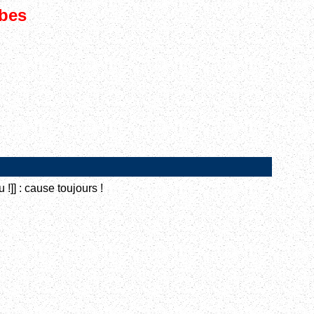
rbes
 !]] : cause toujours !