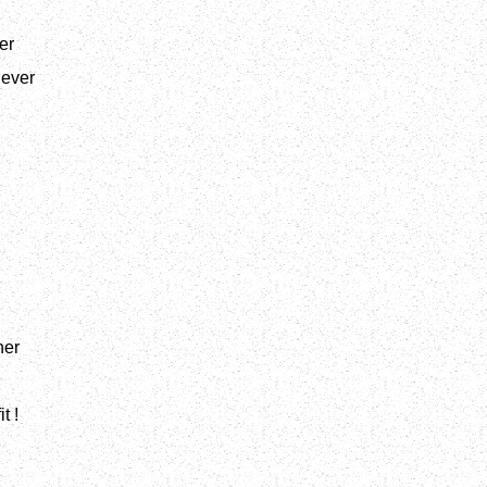
er
lever
her
t !