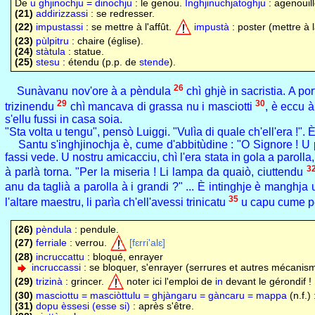
De
u ghjinochju = dinochju
: le genou.
Inghjinuchjatoghju
: agenouillo
(21)
addirizzassi
: se redresser.
(22)
impustassi
: se mettre à l'affût.
impustà
: poster (mettre à l
(23)
pùlpitru
: chaire (église).
(24)
stàtula
: statue.
(25)
stesu
: étendu (p.p. de
stende
).
26
Sunàvanu nov'ore à a pèndula
chì ghjè in sacristia. A po
29
30
trizinendu
chì mancava di grassa nu i masciotti
, è eccu 
s'ellu fussi in casa soia.
"Sta volta u tengu", pensò Luiggi. "Vulìa di quale ch'ell'era !". È
Santu s'inghjinochja è, cume d'abbitùdine : "O Signore ! U p
fassi vede. U nostru amicacciu, chì l'era stata in gola a parolla
3
à parlà torna. "Per la miseria ! Li lampa da quaiò, ciuttendu
anu da taglià a parolla à i grandi ?" ... È intinghje è manghj
35
l'altare maestru, li parìa ch'ell'avessi trinicatu
u capu cume p
(26)
pèndula
: pendule.
(27)
ferriale
: verrou.
[fɛrri'alɛ]
(28)
incruccattu
: bloqué, enrayer
incruccassi
: se bloquer, s'enrayer (serrures et autres mécanis
(29)
trizinà
: grincer.
noter ici l'emploi de
in
devant le gérondif !
(30)
masciottu = masciòttulu = ghjàngaru = gàncaru = mappa
(n.f.)
(31)
dopu èssesi (esse si)
: après s'être.