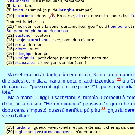
S'hè avvistu
: il s'est souvenu, remémoré
(8)
tardi
: tard.
(9)
intintu
: trempé (p.p. de
intinghje
tremper).
(10)
nu = innu
: dans.
En corse,
oliu
est masculin : pour dire
"l'
"l'air est fraîche". :-)
(11)
"meilleur" dans le sens "qui a meilleur goût" se dit
più bonu
et 
Stu pane hè più bonu cà quessu.
(12)
sustene
= soutenir.
(13)
schjettu = schiettu
: sec, sans rien d'autre.
(14)
serrà
: fermer.
(15)
altare
: autel.
(16)
intinghje
: tremper.
(17)
lumìgnulu
: petit cierge pour procession nocturne.
(18)
sciaccassi
: s'envoyer, s'enfiler (fam.).
Ma s'ell'era circandaghju, ùn era micca, Santu, un furdano
21
di e balustre, mittìa a manu in pettu è, addirizzendusi
à u Cr
dumandava, "possu intinghje u me pane ?" È poi si rispundìa da
toia."
Ma a mane, Luiggi u sacristanu si rumpìa u cerbellu à cercà
d'oliu nu a nuttata. "Hè un miràculu" pensava, "o quì ci hè qu
23
dopu cena s'impustò, quassù nant'à u pùlpitru
, ghjustu dare
versu l'altare.
(19)
furdanu
: gueux, va-nu-pieds, et par extension, chenapan, cana
(20)
inghjinuchjassi = indinuchjassi
: s'agenouiller.