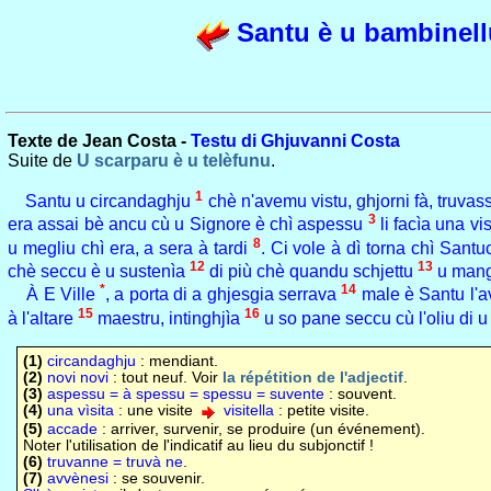
Santu è u bambinell
Texte de Jean Costa -
Testu di Ghjuvanni Costa
Suite de
U scarparu è u telèfunu
.
1
Santu u circandaghju
chè n'avemu vistu, ghjorni fà, truvas
3
era assai bè ancu cù u Signore è chì aspessu
li facìa una vis
8
u megliu chì era, a sera à tardi
. Ci vole à dì torna chì Santu
12
13
chè seccu è u sustenìa
di più chè quandu schjettu
u mang
*
14
À E Ville
, a porta di a ghjesgia serrava
male è Santu l'av
15
16
à l'altare
maestru, intinghjìa
u so pane seccu cù l'oliu di 
(1)
circandaghju
: mendiant.
(2)
novi novi
: tout neuf. Voir
la répétition de l'adjectif
.
(3)
aspessu = à spessu = spessu = suvente
: souvent.
(4)
una vìsita
: une visite
visitella
: petite visite.
(5)
accade
: arriver, survenir, se produire (un événement).
Noter l'utilisation de l'indicatif au lieu du subjonctif !
(6)
truvanne = truvà ne
.
(7)
avvènesi
: se souvenir.