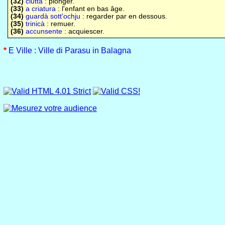
(32)
ciuttà
: plonger.
(33)
a criatura
: l'enfant en bas âge.
(34)
guardà sott'ochju
: regarder par en dessous.
(35)
trinicà
: remuer.
(36)
accunsente
: acquiescer.
*
E Ville : Ville di Parasu in Balagna