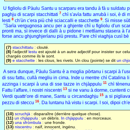
U figliolu di Pàulu Santu u scarparu era tandu à fà u suldatu p
7
paghju di scarpi stacchittati
chì s'avìa fattu arrubà i soi, è di
8
9
lesti
ch'ùn c'era più chè sciaccalli e stacchette
. Si misse sùb
"Sarìa vergugnosa ancu per a ghjente chì u figliolu d'un scarp
pronti ma, sì invece di dalli à u pidone i mettìamu stasera à l'at
forse ancu ghjunghjerìanu più prestu. Pare chì viaghja cusì bè è
(7)
stacchittatu
: clouté.
(8)
l'adjectif
lestu
est ajouté à un autre adjectif pour insister sur celui
chargés comme ils le sont.
(9)
e stacchette
: les clous, les rivets. Un clou (pointe) se dit
un chj
A sera dunque, Pàulu Santu è a moglia pòrtanu i scarpi à l'usci
di ssu fattu, cullà megliu in cima. Inde u mentre chì Catalina
11
azzinga i scarpi à una di sse tazze in chjàppulu
chì tènenu 
13
Fattu l'affare, i nostri niscentri
si ne vanu à dorme, cuntenti 
15
Verdi quattr'ore di mane, Santu u circandaghju
a si pigliav
16
pezzu di steccu
. Da luntanu hà vistu i scarpi. I soi, dipoi ch'e
(10)
scruchjà
: disparaître (derrière quelque chose).
(11)
un chjàppulu
: un débris.
In chjàppulu
: en morceaux.
(12)
una sfròmbula
: une fronde.
(13)
niscentru
: naïf, innocent, ingénu.