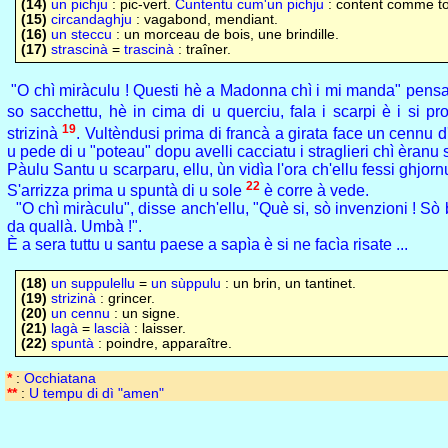
(14)
un pichju
: pic-vert.
Cuntentu cum'un pichju
: content comme to
(15)
circandaghju
: vagabond, mendiant.
(16)
un steccu
: un morceau de bois, une brindille.
(17)
strascinà
=
trascinà
: traîner.
"O chì miràculu ! Questi hè a Madonna chì i mi manda" pensa
so sacchettu, hè in cima di u querciu, fala i scarpi è i si p
19
strizinà
. Vultèndusi prima di francà a girata face un cennu 
u pede di u "poteau" dopu avelli cacciatu i straglieri chì èranu
Pàulu Santu u scarparu, ellu, ùn vidìa l'ora ch'ellu fessi ghjorn
22
S'arrizza prima u spuntà di u sole
è corre à vede.
"O chì miràculu", disse anch'ellu, "Què si, sò invenzioni ! Sò be
da quallà. Umbà !".
È a sera tuttu u santu paese a sapìa è si ne facìa risate ...
(18)
un suppulellu
=
un sùppulu
: un brin, un tantinet.
(19)
strizinà
: grincer.
(20)
un cennu
: un signe.
(21)
lagà
=
lascià
: laisser.
(22)
spuntà
: poindre, apparaître.
*
:
Occhiatana
**
:
U tempu di dì "amen"