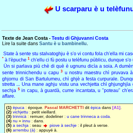
U scarparu è u telèfun
Texte de Jean Costa -
Testu di Ghjuvanni Costa
Lire la suite dans
Santu è u bambinellu
.
State à sente stu stalvatoghju è s'o vi contu fola ch'ella mi c
*
1
à l'èpuche
ch'ellu ci fù postu u telèfunu pùblicu, dunque s'o ù
Ùn si parlava più chè di què è ugnunu dicìa a soia. A dumènic
3
sente trinnichendu u capu
u nostru maestru chì pruvava à 
ghjornu di San Bartulumeu, chì ghjè a festa curpurale. Dunque
stretta ... Una mane aghju vistu una vechjetta chì ghjunghjìa 
5
sechja
in capu, à guardà, cume incantata, u "poteau" ch'er
affare.
(1)
èpuca
: époque.
Pascal MARCHETTI
dit
èpica
dans
[A1]
.
(2)
vichjettu
: petit vieillard.
(3)
trinnicà
: remuer, dodeliner :
u cane trinneca a coda
.
(4)
nu
=
innu
: dans.
(5)
a sechja
: seau
piove à sechje
: il pleut à verse.
(6)
arrembu (à)
: appuyé à.