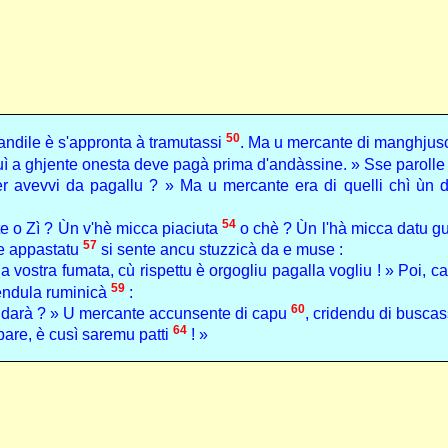
50
ndile è s'appronta à tramutassi
. Ma u mercante di manghjusca
 quì a ghjente onesta deve pagà prima d'andàssine. » Sse paroll
er avevvi da pagallu ? » Ma u mercante era di quelli chì ùn 
54
te o Zì ? Ùn v'hè micca piaciuta
o chè ? Ùn l'hà micca datu gu
57
e appastatu
si sente ancu stuzzicà da e muse :
ostra fumata, cù rispettu è orgogliu pagalla vogliu ! » Poi, ca
59
fèndula ruminicà
:
60
andarà ? » U mercante accunsente di capu
, cridendu di buscas
64
pare, è cusì saremu patti
! »