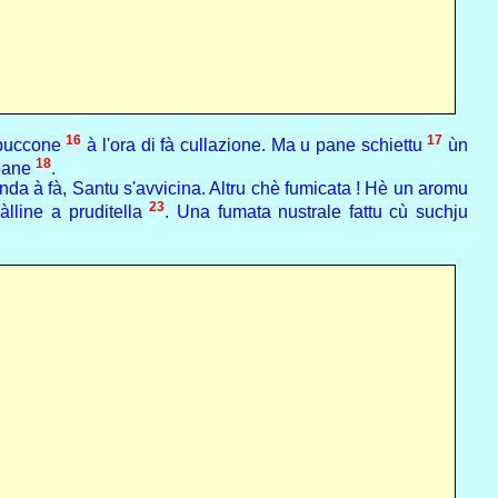
16
17
 buccone
à l'ora di fà cullazione. Ma u pane schiettu
ùn
18
mpane
.
da à fà, Santu s'avvicina. Altru chè fumicata ! Hè un aromu
23
lline a pruditella
. Una fumata nustrale fattu cù suchju