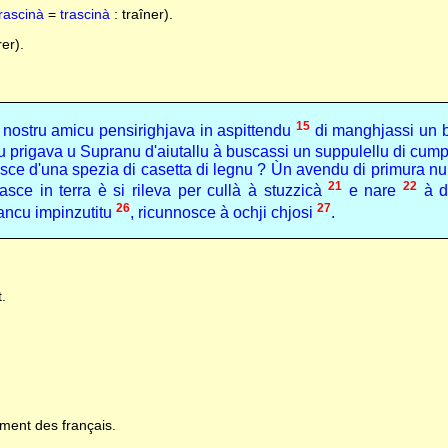
rascinà
=
trascinà
: traîner).
er).
15
u nostru amicu pensirighjava in aspittendu
di manghjassi un
ntu prigava u Supranu d'aiutallu à buscassi un suppulellu di cu
ce d'una spezia di casetta di legnu ? Ùn avendu di primura nun
21
22
pasce in terra è si rileva per cullà à stuzzicà
e nare
à dà
26
27
ancu impinzutitu
, ricunnosce à ochji chjosi
.
.
ement des français.