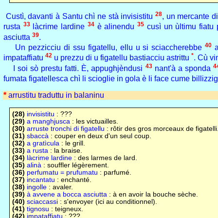
28
Custì, davanti à Santu chì ne stà invisistitu
, un mercante 
33
34
35
rusta
làcrime lardine
è alinendu
cusì un ùltimu fiatu
39
asciutta
.
40
Un pezzicciu di ssu figatellu, ellu u si sciaccherebbe
a
42
*
impataffiatu
u prezzu di u figatellu bastiacciu astrittu
. Cù vin
43
4
I soi sò prestu fatti. È, appughjèndusi
nant'à a sponda
fumata figatellesca chì li scioglie in gola è li face cume billizzi
*
arrustitu traduttu in balaninu
(28)
invisistitu
: ???
(29)
a manghjusca
: les victuailles.
(30)
arruste tronchi di figatellu
: rôtir des gros morceaux de figatelli
(31)
sbaccà
: couper en deux d'un seul coup.
(32)
a gratìcula
: le grill.
(33)
a rusta
: la braise.
(34)
làcrime lardine
: des larmes de lard.
(35)
alinà
: souffler légèrement.
(36)
perfumatu = prufumatu
: parfumé.
(37)
incantatu
: enchanté.
(38)
ingolle
: avaler.
(39)
à avvene a bocca asciutta
: à en avoir la bouche sèche.
(40)
sciaccassi
: s'envoyer (ici au conditionnel).
(41)
tignosu
: teigneux.
(42)
impataffiatu
: ???.