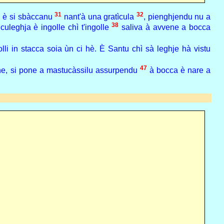
31
32
u è si sbàccanu
nant'à una gratìcula
, pienghjendu nu a
38
iculeghja è ingolle chì t'ingolle
saliva à avvene a bocca
lli in stacca soia ùn ci hè. È Santu chì sà leghje hà vistu
47
ne, si pone a mastucàssilu assurpendu
à bocca è nare a