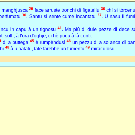
29
30
di manghjusca
face arruste tronchi di figatellu
chì si tòrcen
36
37
 perfumatu
. Santu si sente cume incantatu
. U nasu li fum
41
ncu in capu à un tignosu
. Ma più di duie pezze di dece so
ti solli, à l'ora d'oghje, ci hè pocu à fà conti.
4
45
46
di a buttega
è rumpèndusi
un pezzu di a so anca di pa
48
49
ghi
à u palatu, tale farebbe un fumentu
miraculosu.
.