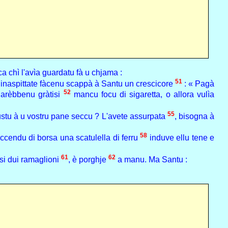
 chì l'avìa guardatu fà u chjama :
51
e inaspittate fàcenu scappà à Santu un crescicore
: « Pagà
52
darèbbenu gràtisi
mancu focu di sigaretta, o allora vulìa
55
stu à u vostru pane seccu ? L'avete assurpata
, bisogna à
58
ccendu di borsa una scatulella di ferru
induve ellu tene e
61
62
si dui ramaglioni
, è porghje
a manu. Ma Santu :