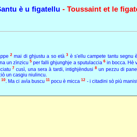
antu è u figatellu
- Toussaint et le figate
2
3
sappe
mai di ghjustu a so età
è s'ellu campete tantu segnu è
5
6
ena un zìnzicu
per falli ghjunghje a sputulaccia
in bocca. Hè ver
7
8
cciatu
cusì, una sera à tardi, intighjèndusi
un pezzu di pane n
iò un casgiu niulincu.
10
11
12
a
. Ma ci avìa buscu
pocu è micca
- i citadini sò più manist