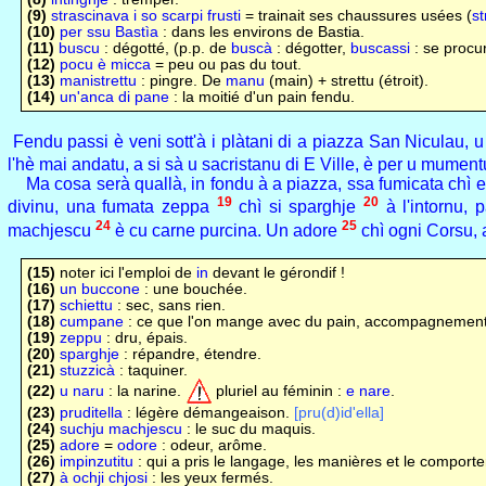
(9)
strascinava i so scarpi frusti
= trainait ses chaussures usées (
st
(10)
per ssu Bastìa
: dans les environs de Bastia.
(11)
buscu
: dégotté, (p.p. de
buscà
: dégotter,
buscassi
: se procur
(12)
pocu è micca
= peu ou pas du tout.
(13)
manistrettu
: pingre. De
manu
(main) + strettu (étroit).
(14)
un'anca di pane
: la moitié d'un pain fendu.
Fendu passi è veni sott'à i plàtani di a piazza San Niculau, 
l'hè mai andatu, a si sà u sacristanu di E Ville, è per u mume
Ma cosa serà quallà, in fondu à a piazza, ssa fumicata chì es
19
20
divinu, una fumata zeppa
chì si sparghje
à l'intornu, 
24
25
machjescu
è cu carne purcina. Un adore
chì ogni Corsu, 
(15)
noter ici l'emploi de
in
devant le gérondif !
(16)
un buccone
: une bouchée.
(17)
schiettu
: sec, sans rien.
(18)
cumpane
: ce que l'on mange avec du pain, accompagnement
(19)
zeppu
: dru, épais.
(20)
sparghje
: répandre, étendre.
(21)
stuzzicà
: taquiner.
(22)
u naru
: la narine.
pluriel au féminin :
e nare
.
(23)
pruditella
: légère démangeaison.
[pru(d)id'ella]
(24)
suchju machjescu
: le suc du maquis.
(25)
adore
=
odore
: odeur, arôme.
(26)
impinzutitu
: qui a pris le langage, les manières et le comport
(27)
à ochji chjosi
: les yeux fermés.