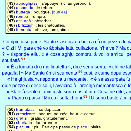
(43)
appughjassi
: s'appuyer (ici au gérondif).
(44)
a sponda
: le rebord.
(45)
buttega
: boutique.
[butt'ea]
(46)
rompe
: rompre.
(47)
assurpà
: absorber.
(48)
i billizzighi
: les chatouilles.
(49)
fumentu
: effluve, fumigation.
Compiu u so pane, Santu s'asciuva a bocca cù un pezzu di ma
« O zì ! Mi pare chè vo àbbiate fattu cullazione, n'hè vé ? Ma
? » risponde ellu, « è cosa aghju compru, à voi o amicu, p
53
sburlattà
:
« È a fumata di u me figatellu », dice seriu seriu, « chì ne fa
56
pagalla ! » Ma Santu ùn si scumenta
cusì, è cume dopu ess
« Hè ghjusta », risponde à u mercante, « è se assurpata fù a v
duie pezze di dece solli, l'avvicina à l'arechja mercantesca è 
« State à sente o amicu stu sonu cristallinu. Cosa ne dite, 
63
« Pianu o paisà ! Micca i sullachjoni
! U sonu basterà mi 
(50)
tramutassi
: se déplacer.
(51)
crescicore
: hoquet, nausée, haut-le-coeur.
(52)
gràtisi
: gratis, gratuitement.
(53)
sburlattà
: fanfaronner.
(54)
piaciutu
: plu. Participe passe de
piace
: plaire.