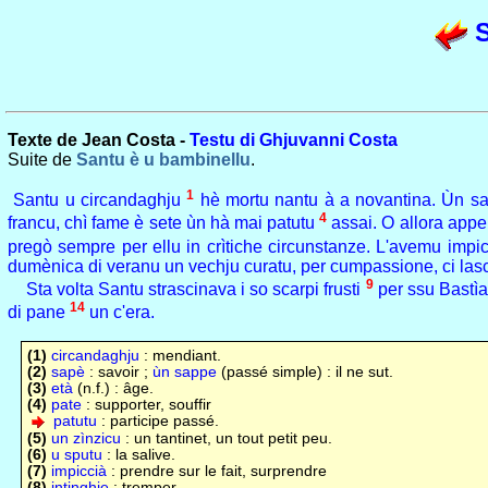
S
Texte de Jean Costa -
Testu di Ghjuvanni Costa
Suite de
Santu è u bambinellu
.
1
Santu u circandaghju
hè mortu nantu à a novantina. Ùn 
4
francu, chì fame è sete ùn hà mai patutu
assai. O allora app
pregò sempre per ellu in crìtiche circunstanze. L'avemu impi
dumènica di veranu un vechju curatu, per cumpassione, ci lasc
9
Sta volta Santu strascinava i so scarpi frusti
per ssu Bastì
14
di pane
un c'era.
(1)
circandaghju
: mendiant.
(2)
sapè
: savoir ;
ùn sappe
(passé simple) : il ne sut.
(3)
età
(n.f.) : âge.
(4)
pate
: supporter, souffir
patutu
: participe passé.
(5)
un zìnzicu
: un tantinet, un tout petit peu.
(6)
u sputu
: la salive.
(7)
impiccià
: prendre sur le fait, surprendre
(8)
intinghje
: tremper.