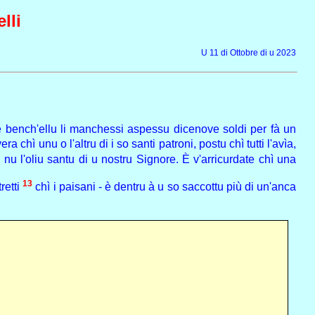
lli
U 11 di Ottobre di u 2023
 bench'ellu li manchessi aspessu dicenove soldi per fà un
a chì unu o l'altru di i so santi patroni, postu chì tutti l'avìa,
u l'oliu santu di u nostru Signore. È v'arricurdate chì una
13
retti
chì i paisani - è dentru à u so saccottu più di un'anca