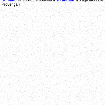
Sò statu
se substitue souvent à
sò andatu
. Il s'agit alors b
Provençal).