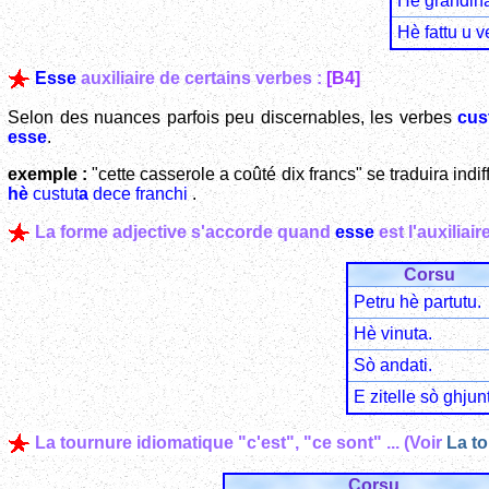
Hè grandina
Hè fattu u v
Esse
auxiliaire de certains verbes :
[B4]
Selon des nuances parfois peu discernables, les verbes
cus
esse
.
exemple :
"cette casserole a coûté dix francs" se traduira ind
hè
custut
a
dece franchi
.
La forme adjective s'accorde quand
esse
est l'auxiliaire
Corsu
Petru hè partutu.
Hè vinuta.
Sò andati.
E zitelle sò ghjun
La tournure idiomatique "c'est", "ce sont" ... (Voir
La to
Corsu