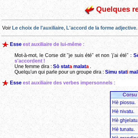
Quelques r
Voir
Le choix de l'auxiliaire
,
L'accord de la forme adjective
.
Esse
est auxiliaire de lui-même :
Mot-à-mot, le Corse dit "je suis été" et non 'j'ai été" :
S
s'accordent !
Une femme dira :
Sò stat
a
malat
a
.
Quelqu'un qui parle pour un groupe dira :
Simu stat
i
mal
Esse
est auxiliaire des verbes impersonnels :
Corsu
Hè piossu.
Hè nivatu.
Hè ghjelatu
Hè tunatu.