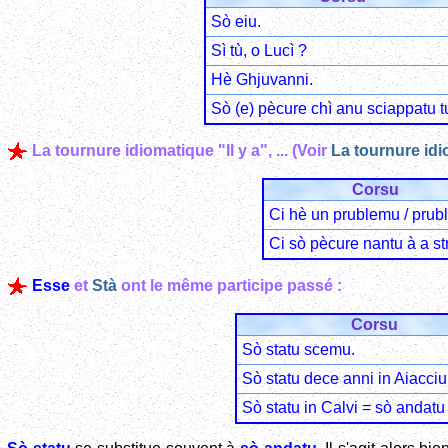
Sò eiu.
Sì tù, o Lucì ?
Hè Ghjuvanni.
Sò (e) pècure chì anu sciappatu tu
La tournure idiomatique "Il y a", ... (Voir
La tournure idio
Corsu
Ci hè un prublemu / prub
Ci sò pècure nantu à a st
Esse
et
Stà
ont le même participe passé :
Corsu
Sò statu scemu.
Sò statu dece anni in Aiacciu
Sò statu in Calvi = sò andatu 