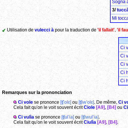
Sogna à
3/
tuccà
Mi tocca
Utilisation de
vulecci à
pour la traduction de
'il fallait'
,
'il fa
Ci v
Ci 
Ci v
Ci 
Ci 
Remarques sur la prononciation
Ci vole
se prononce
[ʧ'olɛ]
ou
[ʧiw'olɛ]
. De même,
Ci v
Cela fait qu'on le voit souvent écrit
Ciole
[A9]
,
[B4]
ou
Ci
Ci vulìa
se prononce
[ʧul'ia]
ou
[ʧiwul'ia]
.
Cela fait qu'on le voit souvent écrit
Ciulìa
[A9]
,
[B4]
.