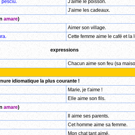
 pesciu.
J'aime le poisson.
J'aime les cadeaux.
en
amare
)
Aimer son village.
ra.
Cette femme aime le café et la l
expressions
Chacun aime son feu (sa maiso
urnure idiomatique la plus courante !
Marie, je t'aime !
Elle aime son fils.
en
amare
)
Il aime ses parents.
Cet homme aime sa femme.
Mon chat tant aimé.