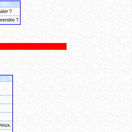
aler ?
prendre ?
vieux.