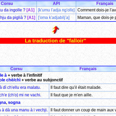
Corsu
API
Français
u da ingolle ?
[A1]
[k'umu l'adja ng'ollɛ]
Comment dois-je l'av
hju da piglià ?
[A1]
['oma k'adjabilj'a]
Maman, que dois-je 
La traduction de "falloir"
Corsu
Français
le à
+ verbe à l'infinitif
ole chè/chì
+ verbe au subjonctif
à dì ch'ellu era malatu.
Il faut dire qu'il était malade.
ch'e (ch'o) mi ne vachi.
Il faut que je m'en aille.
gna
,
sogna
 à dà una manu à i vechji.
Il faut donner un coup de main aux 