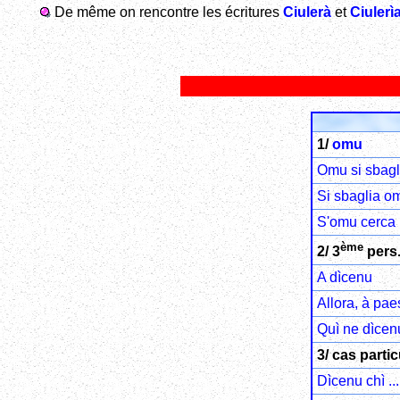
De même on rencontre les écritures
Ciulerà
et
Ciulerì
1/
omu
Omu si sbagl
Si sbaglia o
S'omu cerca .
ème
2/ 3
pers.
A dìcenu
Allora, à pae
Quì ne dìcenu
3/ cas partic
Dìcenu chì ...