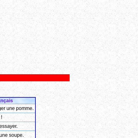
ançais
ger une pomme.
 !
essayer.
 une soupe.