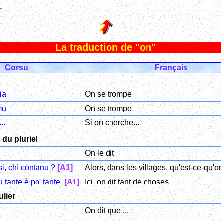
a
.
La traduction de "on"
Corsu
Français
ia
On se trompe
mu
On se trompe
..
Si on cherche...
 du pluriel
On le dit
si, chì còntanu ?
[A1]
Alors, dans les villages, qu'est-ce-qu'o
 tante è po' tante.
[A1]
Ici, on dit tant de choses.
ulier
On dit que ...