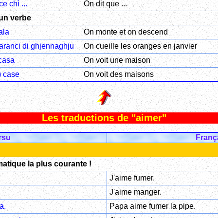
ce chì ...
On dit que ...
un verbe
ala
On monte et on descend
'aranci di ghjennaghju
On cueille les oranges en janvier
casa
On voit une maison
) case
On voit des maisons
Les traductions de "aimer"
rsu
Franç
matique la plus courante !
J'aime fumer.
J'aime manger.
a.
Papa aime fumer la pipe.