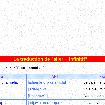
La traduction de "aller + infinitif"
appelle le "
futur immédiat
".
su
API
Fr
 una mela.
[adjamãndj'a unam'ɛla]
Je vais man
['adabj'owɛ]
Il va pleuvoir
[ɛmabruw'a]
Nous allons 
uppa.
[adjav'a unaz'uppa]
Je vais faire