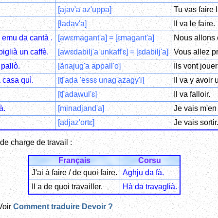
.
[ajav'a az'uppa]
Tu vas faire 
[ladav'a]
Il va le faire.
 emu da cantà .
[awɛmagant'a] = [ɛmagant'a]
Nous allons 
iglià un caffè.
[awɛdabilj'a unkaff'ɛ] = [ɛdabilj'a]
Vous allez p
pallò.
[ãnajug'a appall'o]
Ils vont joue
 casa quì.
[ʧ'ada 'essɛ unag'azagy'i]
Il va y avoir
[ʧ'adawul'ɛ]
Il va falloir.
à.
[minadjand'a]
Je vais m'en 
[adjaz'ortɛ]
Je vais sortir
de charge de travail :
Français
Corsu
J'ai à faire / de quoi faire.
Aghju da fà.
Il a de quoi travailler.
Hà da travaglià.
Voir
Comment traduire Devoir ?