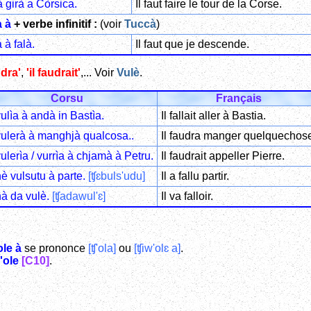
 girà a Còrsica.
Il faut faire le tour de la Corse.
 à
+ verbe infinitif :
(voir
Tuccà
)
 à falà.
Il faut que je descende.
udra'
,
'il faudrait'
,... Voir
Vulè
.
Corsu
Français
ulìa à andà in Bastìa.
Il fallait aller à Bastia.
vulerà à manghjà qualcosa..
Il faudra manger quelquechos
ulerìa / vurrìa à chjamà à Petru.
Il faudrait appeller Pierre.
hè vulsutu à parte.
[ʧɛbuls'udu]
Il a fallu partir.
hà da vulè.
[ʧadawul'ɛ]
Il va falloir.
ole à
se prononce
[ʧ'ola]
ou
[ʧiw'olɛ a]
.
'ole
[C10]
.