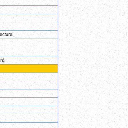
ecture.
n).