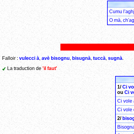
Cumu l'aghj
O mà, ch'ag
Falloir :
vulecci à
,
avè bisognu
,
bisugnà
,
tuccà
,
sugnà
.
La traduction de
'il faut'
1/
Ci vo
ou
Ci v
Ci vole 
Ci vole 
2/
biso
Bisogna