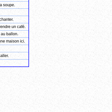
la soupe.
chanter.
rendre un café.
r au ballon.
 une maison ici.
aller.
.