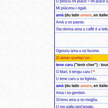
U pesciu mi piace = mi piace u
Mi piàcenu i rigali.
amà
(du latin
amare
, en itali
Amà u so paese.
Sta donna ama u caffè è a lettu
Ognunu ama u so fucone.
2/ aimer quelqu'un :
tene caru
("tenir cher") : to
O Marì, ti tengu caru !
*
U tene caru u so figliolu.
amà
(du latin
amare
, en itali
Ama i so genitori.
St'omu ama a so moglia.
U mo gattu tant'amatu.