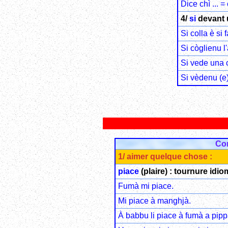
Dice chì ... = 
4/
si
devant 
Si colla è si f
Si còglienu l
Si vede una 
Si vèdenu (e
Co
1/ aimer quelque chose :
piace
(plaire) : tournure idio
Fumà mi piace.
Mi piace à manghjà.
À babbu li piace à fumà a pipp