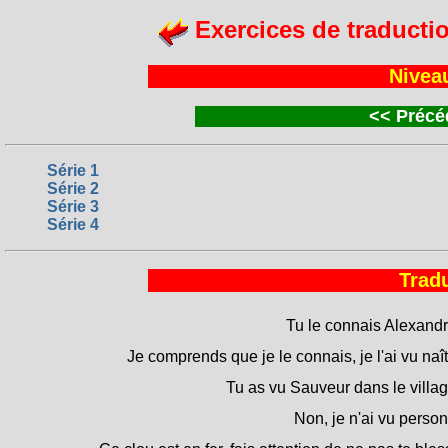
Exercices de traducti
Nivea
<<
Précéd
Série 1
Série 2
Série 3
Série 4
Tradu
Tu le connais Alexandr
Je comprends que je le connais, je l'ai vu naît
Tu as vu Sauveur dans le villa
Non, je n'ai vu perso