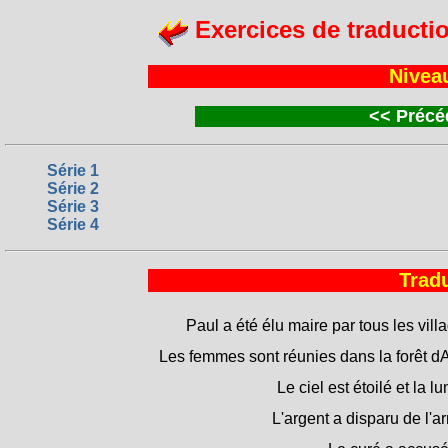
Exercices de traducti
Nivea
<<
Précéd
Série 1
Série 2
Série 3
Série 4
Tradu
Paul a été élu maire par tous les vill
Les femmes sont réunies dans la forêt dA
Le ciel est étoilé et la lun
L'argent a disparu de l'a