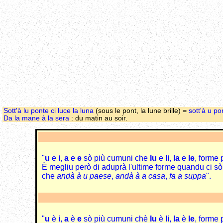
Sott'à lu ponte ci luce la luna
(sous le pont, la lune brille) =
sott'à u po
Da la mane à la sera
: du matin au soir.
"
u
e
i
,
a
e
e
sò più cumuni che
lu
e
li
,
la
e
le
, forme p
È megliu però di aduprà l'ultime forme quandu ci sò
che
andà à u paese
,
andà à a casa
,
fa a suppa
".
"
u
è
i
,
a
è
e
sò più cumuni chè
lu
è
li
,
la
è
le
, forme p