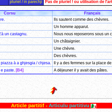
pluriel / in parechji
Pas de pluriel ! ou utilisation de l'art
Corsu
Français
re.
Ils sautent comme des chèvres.
Un homme apparut.
t'à un castagnu.
Nous nous reposerons sous un ch
Un châtaignier.
Une chèvre.
Des chèvres.
 piazza à a ghjesgia / chjesa.
Il y a des femmes sur la place de 
 e paste.
[B4]
A déjeuner il y avait des pâtes.
Article partitif -
Artìculu partitivu