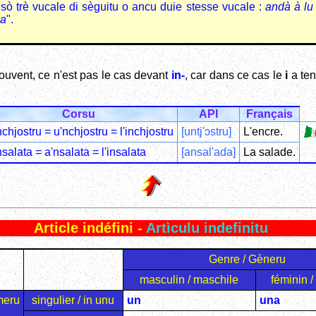
sò trè vucale di sèguitu o ancu duie stesse vucale :
andà à lu
pa
".
ouvent, ce n'est pas le cas devant
in-
, car dans ce cas le
i
a ten
Corsu
API
Français
nchjostru = u'nchjostru = l'inchjostru
[untj'ɔstru]
L'encre.
nsalata = a'nsalata = l'insalata
[ansal'ada]
La salade.
Article indéfini -
Artìculu indefinitu
Genre / Gèneru
masculin / maschile
féminin /
meru
singulier / in unu
un
una