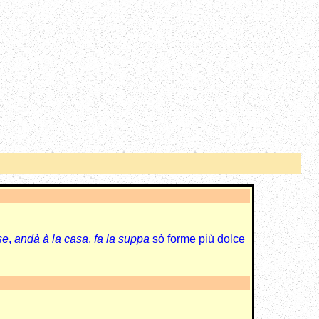
se
,
andà à la casa
,
fa la suppa
sò forme più dolce