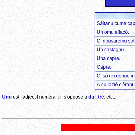
Sàltanu cume cap
Un omu affacò.
Ci ripusaremu sot
Un castagnu.
Una capra.
Capre.
Ci sò (e) donne in
À cullaziò c'èranu
Unu
est l'adjectif numéral : il s'oppose à
dui
,
trè
, etc...