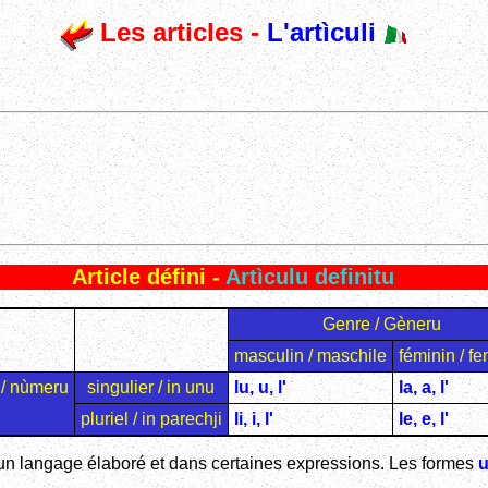
Les articles -
L'artìculi
Article défini -
Artìculu definitu
Genre / Gèneru
masculin / maschile
féminin / fe
/ nùmeru
singulier / in unu
lu, u, l'
la, a, l'
pluriel / in parechji
li, i, l'
le, e, l'
 un langage élaboré et dans certaines expressions. Les formes