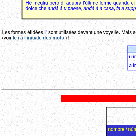
Hè megliu però di aduprà l'ùltime forme quandu ci 
dolce chè
andà à u paese
,
andà à a casa
,
fa a sup
Les formes élidées
l'
sont utilisées devant une voyelle. Mais s
(voir
le i à l'initiale des mots
) !
u i
a i
nombre / nù