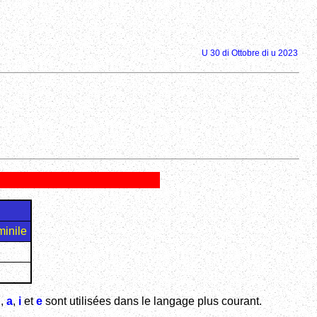
U 30 di Ottobre di u 2023
minile
u
,
a
,
i
et
e
sont utilisées dans le langage plus courant.