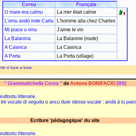
Corsu
Français
U mare era calmu
La mer était calme
L'omu andò inde Carlu
L'homme alla chez Charles
Mi piace u vinu
J'aime le vin
La Balanina
La Balanine (route)
A Casinca
La Casinca
A Porta
La Porta (village)
nte ci luce a luna
.
" Grammatichella Corsa "
de
Antone BONIFACIO
[B9]
iuttostu litterarie.
 tre vucale di seguitu o ancu duie stesse vucale :
andà à lu pae
Ecriture 'pédagogique' du site
iuttostu litterarie.