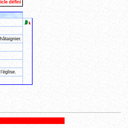
icle défini
âtaignier.
l'église.