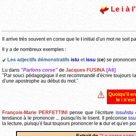
Le i à l
Il arrive très souvent en corse que le
i
initial d'un mot ne soit 
Il y a de nombreux exemples :
Les adjectifs démonstratifs
istu
et
issu
(
ce
) se prononce
Lu dans
"Parlons corse"
de
Jacques FUSINA
[A6]
"Par souci pédagogique il est recommandé d'écrire toujours l
d'une apostrophe au début du mot."
Quoiqu'il en
le i n'es
François-Marie PERFETTINI
pense que l'écriture
issu
/
istu
e
tendance à le prononcer ... puisqu'ils le lisent. Il préconise
ssu
la lecture, puisqu'il faut toujours prononcer le
s
dur et qu'en po
Extrait de
"Le corse sans