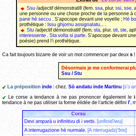
Ssu
/adjectif démonstratif/ (fem.
ssa
, plur.
ssi
,
sse
,
une personne ou une chose proche de la personne à qui l'
pane hè seccu
. S'apocope devant une voyelle ;
Hè bo
prothétique :
Issu ghjornu assignalatu...
.
Stu
/adjectif démonstratif/ (fem.
sta
, plur.
sti
,
ste
, ap
interessente
.
Sta volta si parte
. S'apocope devant une
poésie) prend l'i prothétique.
Ca fait toujours bizarre de voir un mot commencer par deux
s
!
Désormais je me conformerai plut
Ssu / Stu
La préposition
inde
: chez.
Sò andatu inde Martinu
[s'ɔ a
Le corse a tendance à ne pas prononcer également le
i
tendance à ne pas utiliser la forme élidée de l'article défini
l'
, 
Corsu
Devi amparà u infinitivu di i verbi.
[unfinid'iwu]
A interrugazione hè nurmale.
[A nterrugadzj'ɔ̃nɛ]