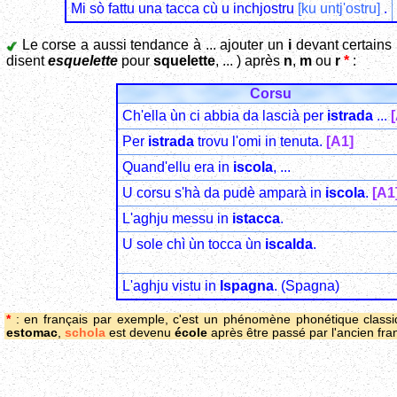
Mi sò fattu una tacca cù u inchjostru
[ku untj'ostru]
.
Le corse a aussi tendance à ... ajouter un
i
devant certain
disent
esquelette
pour
squelette
, ... ) après
n
,
m
ou
r
*
:
Corsu
Ch'ella ùn ci abbia da lascià per
istrada
...
Per
istrada
trovu l'omi in tenuta.
[A1]
Quand'ellu era in
iscola
, ...
U corsu s'hà da pudè amparà in
iscola
.
[A1
L'aghju messu in
istacca
.
U sole chì ùn tocca ùn
iscalda
.
L'aghju vistu in
Ispagna
. (Spagna)
*
: en français par exemple, c'est un phénomène phonétique classiq
estomac
,
schola
est devenu
école
après être passé par l'ancien fra