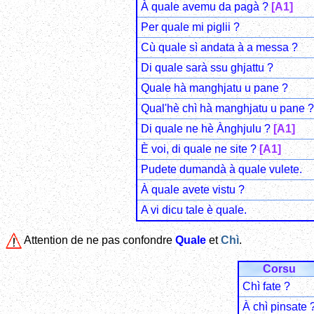
À quale avemu da pagà ?
[A1]
Per quale mi piglii ?
Cù quale sì andata à a messa ?
Di quale sarà ssu ghjattu ?
Quale hà manghjatu u pane ?
Qual'hè chì hà manghjatu u pane ?
Di quale ne hè Ànghjulu ?
[A1]
È voi, di quale ne site ?
[A1]
Pudete dumandà à quale vulete.
À quale avete vistu ?
A vi dicu tale è quale.
Attention de ne pas confondre
Quale
et
Chì
.
Corsu
Chì fate ?
À chì pinsate 