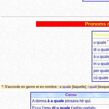
Pronoms r
Pronoms 
*
u quale
di u qual
à u qual
in u qual
per qual
cù quale
*
: S'accorde en genre et en nombre :
a quale
[laquelle],
i quali
[lesque
Corsu
A donna
à a quale
pinsava hè quì.
Eccu l'omu
di u quale
t'aghju parlatu.