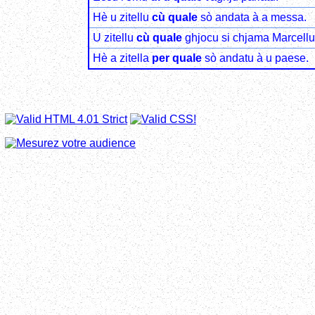
Hè u zitellu
cù quale
sò andata à a messa.
U zitellu
cù quale
ghjocu si chjama Marcellu
Hè a zitella
per quale
sò andatu à u paese.