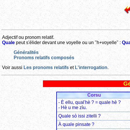
Adjectif ou pronom relatif.
Quale
peut s'élider devant une voyelle ou un "h+voyelle" :
Qua
Généralités
Pronoms relatifs composés
Voir aussi
Les pronoms relatifs
et
L'interrogation
.
Gé
Corsu
- È ellu, qual'hè ? = quale hè ?
- Hè u me zìu.
Quale sò issi zitelli ?
À quale pinsate ?