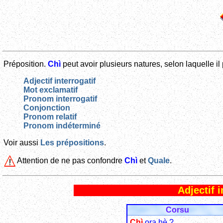
Préposition.
Chì
peut avoir plusieurs natures, selon laquelle il
Adjectif interrogatif
Mot exclamatif
Pronom interrogatif
Conjonction
Pronom relatif
Pronom indéterminé
Voir aussi
Les prépositions
.
Attention de ne pas confondre
Chì
et
Quale
.
Adjectif i
Corsu
Chì
ora hè ?