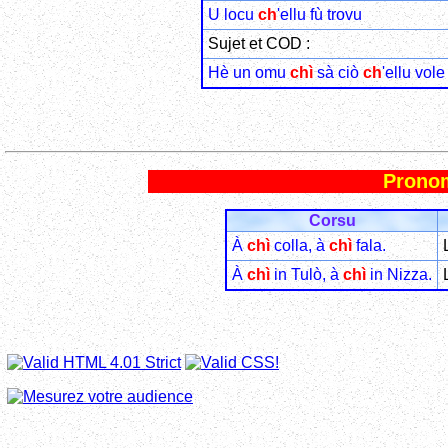
U locu
ch
'ellu fù trovu
Sujet et COD :
Hè un omu
chì
sà ciò
ch
'ellu vol
Pronom
Corsu
À
chì
colla, à
chì
fala.
À
chì
in Tulò, à
chì
in Nizza.