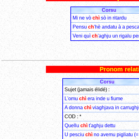
Corsu
Mi ne vò
chì
sò in ritardu
Pensu
ch
'hè andatu à a pesc
Veni quì
ch
'aghju un rigalu pe
Pronom relati
Corsu
Sujet (jamais élidé) :
L'omu
chì
era inde u fiume
A donna
chì
viaghjava in carrughj
COD : *
Quellu
chì
t'aghju dettu
U pesciu
chì
no avemu pigliatu (=