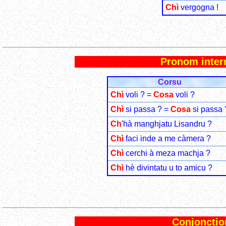
Chì
vergogna !
Pronom interr
Corsu
Chì
voli ? =
Cosa
voli ?
Chì
si passa ? =
Cosa
si passa 
Ch
'hà manghjatu Lisandru ?
Chì
faci inde a me càmera ?
Chì
cerchi à meza machja ?
Chì
hè divintatu u to amicu ?
Conjonction