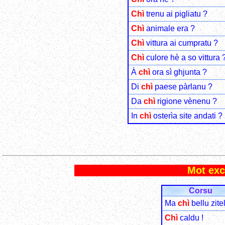
Chì
trenu ai pigliatu ?
Chì
animale era ?
Chì
vittura ai cumpratu ?
Chì
culore hè a so vittura 
À
chì
ora sì ghjunta ?
Di
chì
paese pàrlanu ?
Da
chì
rigione vènenu ?
In
chì
osterìa site andati ?
Mot excl
Corsu
Ma
chì
bellu zitel
Chì
caldu !