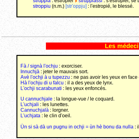
struppià
: estropier
struppiassi
: s'estropier, se 
stroppiu
(n.m.)
[str'oppju]
: l'estropié, le blessé.
Les médecin
Fà / signà l'ochju
: exorciser.
Innuchjà
: jeter le mauvais sort.
Avè l'ochji à u tupezzu
: ne pas avoir les yeux en face 
Hà l'ochju di u falcu
: il a des yeux de lynx.
L'ochji scarabunati
: les yeux enfoncés.
U cannuchjale
: la longue-vue / le coquard.
L'uchjali
: les lunettes.
Cannuchjalà
: lorgner.
L'uchjata
: le clin d'oeil.
Ùn si sà dà un pugnu in ochji = ùn hè bonu da nulla
: 