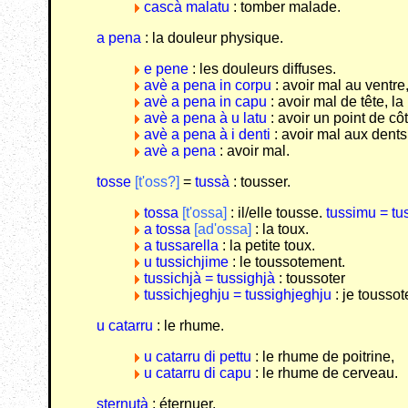
cascà malatu
: tomber malade.
a pena
: la douleur physique.
e pene
: les douleurs diffuses.
avè a pena in corpu
: avoir mal au ventre
avè a pena in capu
: avoir mal de tête, la
avè a pena à u latu
: avoir un point de côt
avè a pena à i denti
: avoir mal aux dents
avè a pena
: avoir mal.
tosse
[t'oss?]
=
tussà
: tousser.
tossa
[t'ossa]
: il/elle tousse.
tussimu = t
a tossa
[ad'ossa]
: la toux.
a tussarella
: la petite toux.
u tussichjime
: le toussotement.
tussichjà = tussighjà
: toussoter
tussichjeghju = tussighjeghju
: je toussot
u catarru
: le rhume.
u catarru di pettu
: le rhume de poitrine,
u catarru di capu
: le rhume de cerveau.
sternutà
: éternuer.