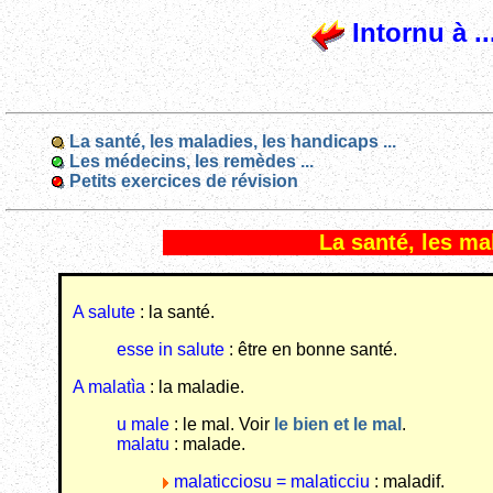
Intornu à ..
La santé, les maladies, les handicaps ...
Les médecins, les remèdes ...
Petits exercices de révision
La santé, les mal
A salute
: la santé.
esse in salute
: être en bonne santé.
A malatìa
: la maladie
.
u male
: le mal. Voir
le bien et le mal
.
malatu
: malade.
malaticciosu = malaticciu
: maladif.