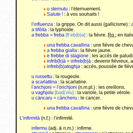
u sternutu
: l'éternuement.
Salute !
: à vos souhaits !
l'influenza
: la grippe. On dit aussi (gallicisme) :
a tifòita
: la typhoïde.
a frebba = freba
[fr'eb(b)a]
: la fièvre.
Rq :
en ital
una frebba cavallina
: une fièvre de cheva
a frebba gialla
: la fièvre jaune.
e frebbe di stagione
: les accès de palud
infrib(b)à = infreb(b)à
: devenir fiévreux, a
infreb(b)atoghja
: accès, poussée de fièvr
u russettu
: la rougeole.
a scarlattina
: la scarlatine.
l'arichjoni = l'orichjoni
(n.m.pl.) : les oreillons.
u vaghjolu
[badj'olu]
: la variole, la petite vérole.
u càncaru = càncheru
: le cancer.
una frebba cavallina
: une fièvre de cheva
L'infirmità
(n.f.) : l'infirmité.
infermu
(adj. & n.m.) : infirme.