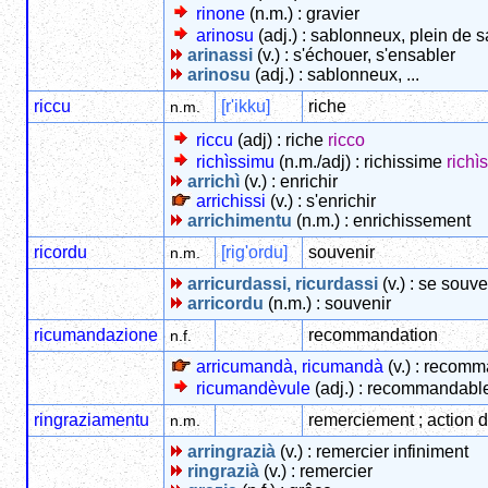
rinone
(n.m.) : gravier
arinosu
(adj.) : sablonneux, plein de 
arinassi
(v.) : s'échouer, s'ensabler
arinosu
(adj.) : sablonneux, ...
riccu
[r'ikku]
riche
n.m.
riccu
(adj) : riche
ricco
richìssimu
(n.m./adj) : richissime
richì
arrichì
(v.) : enrichir
arrichissi
(v.) : s'enrichir
arrichimentu
(n.m.) : enrichissement
ricordu
[rig'ordu]
souvenir
n.m.
arricurdassi, ricurdassi
(v.) : se souve
arricordu
(n.m.) : souvenir
ricumandazione
recommandation
n.f.
arricumandà, ricumandà
(v.) : recom
ricumandèvule
(adj.) : recommandabl
ringraziamentu
remerciement ; action 
n.m.
arringrazià
(v.) : remercier infiniment
ringrazià
(v.) : remercier