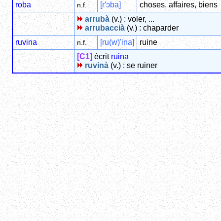
roba
[r'ɔba]
choses, affaires, biens
n.f.
arrubà
(v.) : voler, ...
arrubaccià
(v.) : chaparder
ruvina
[ru(w)'ina]
ruine
n.f.
[C1]
écrit
ruina
ruvinà
(v.) : se ruiner