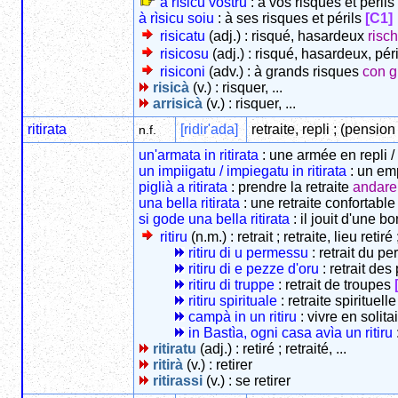
à rìsicu vostru
: à vos risques et périls
à rìsicu soiu
: à ses risques et périls
[C1]
risicatu
(adj.) : risqué, hasardeux
risch
risicosu
(adj.) : risqué, hasardeux, pér
risiconi
(adv.) : à grands risques
con g
risicà
(v.) : risquer, ...
arrisicà
(v.) : risquer, ...
ritirata
[ridir'ada]
retraite, repli ; (pensio
n.f.
un'armata in ritirata
: une armée en repli / 
un impiigatu / impiegatu in ritirata
: un emp
piglià a ritirata
: prendre la retraite
andare
una bella ritirata
: une retraite confortab
si gode una bella ritirata
: il jouit d'une 
ritiru
(n.m.) : retrait ; retraite, lieu reti
ritiru di u permessu
: retrait du p
ritiru di e pezze d'oru
: retrait des
ritiru di truppe
: retrait de troupes
ritiru spirituale
: retraite spirituell
campà in un ritiru
: vivre en solita
in Bastìa, ogni casa avìa un ritiru
ritiratu
(adj.) : retiré ; retraité, ...
ritirà
(v.) : retirer
ritirassi
(v.) : se retirer