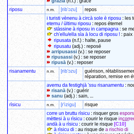
grazia
(n.f.) : grâce
riposu
[rib'ɔzu]
repos
n.m.
i turisti vènenu à circà sole è riposu
: les 
eternu / ùltimu riposu
: repos éternel
stàssine à riposu in campagna
: se me
ch'ellu/ella sìa à locu di riposu !
: paix
ripusata
(n.f.) : halte, pause
ripusatu
(adj.) : reposé
arripusassi
(v.) : se reposer
ripusassi
(v.) : se reposer
ripusà
(v.) : reposer
risanamentu
[rib'ɔzu]
guérison, rétablisseme
n.m.
réparation, remise en é
avemu da festighjà 'ssu risanamentu
: no
risanà
(v.) : guérir
sanu
(adj.) : sain, ...
rìsicu
[r'izigu]
risque
n.m.
corre un bruttu rìsicu
: risquer gros
espors
mèttesi à u rìsicu
: courir le risque
in
cor
re
andà à u rìsicu
: courir le risque
[C10]
à rìsicu di
: au risque de
a rischio di