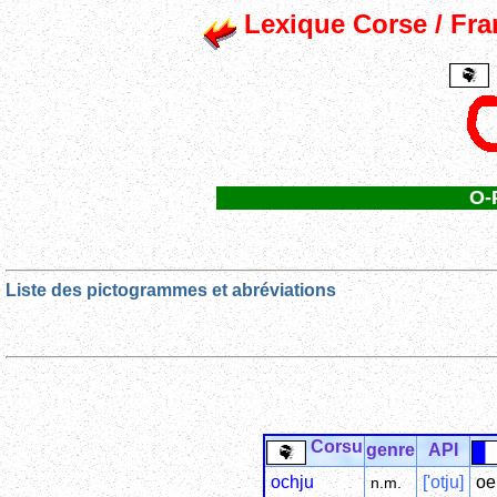
Lexique Corse / Fran
O-
Liste des pictogrammes et abréviations
Corsu
genre
API
ochju
['otju]
oe
n.m.