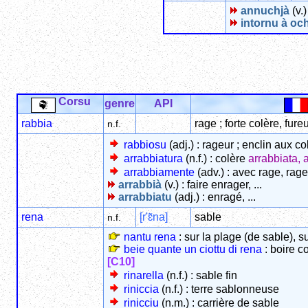
annuchjà
(v.)
intornu à ochj
Corsu
genre
API
rabbia
rage ; forte colère, fure
n.f.
rabbiosu
(adj.) : rageur ; enclin aux c
arrabbiatura
(n.f.) : colère
arrabbiata, 
arrabbiamente
(adv.) : avec rage, ra
arrabbià
(v.) : faire enrager, ...
arrabbiatu
(adj.) : enragé, ...
rena
[r'ɛ̃na]
sable
n.f.
nantu rena
: sur la plage (de sable), s
beie quante un ciottu di rena
: boire 
[C10]
rinarella
(n.f.) : sable fin
riniccia
(n.f.) : terre sablonneuse
rinicciu
(n.m.) : carrière de sable