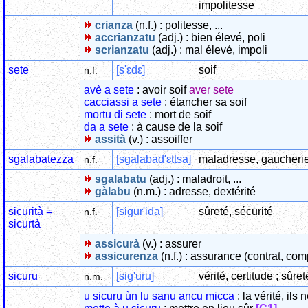
impolitesse
crianza
(n.f.) : politesse, ...
accrianzatu
(adj.) : bien élevé, poli
scrianzatu
(adj.) : mal élevé, impoli
sete
[s'ɛdɛ]
soif
n.f.
avè a sete
: avoir soif
aver sete
cacciassi a sete
: étancher sa soif
mortu di sete
: mort de soif
da a sete
: à cause de la soif
assità
(v.) : assoiffer
sgalabatezza
[sgalabad'ɛttsa]
maladresse, gaucheri
n.f.
sgalabatu
(adj.) : maladroit, ...
gàlabu
(n.m.) : adresse, dextérité
sicurità =
[sigur'ida]
sûreté, sécurité
n.f.
sicurtà
assicurà
(v.) : assurer
assicurenza
(n.f.) : assurance (contrat, co
sicuru
[sig'uru]
vérité, certitude ; sûret
n.m.
u sicuru ùn lu sanu ancu micca
: la vérité, il