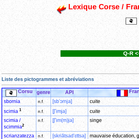
Lexique Corse / Fran
Q-R <
Liste des pictogrammes et abréviations
Corsu
Fran
genre
API
sbornia
[sb'ɔrnja]
cuite
n.f.
1
[ʃ'imja]
cuite
scimia
n.f.
scimia /
[ʃ'im(m)ja]
singe
n.f.
2
scimmia
scrianzatezza
[skriãtsad'ɛttsa]
mauvaise éducation, g
n.f.