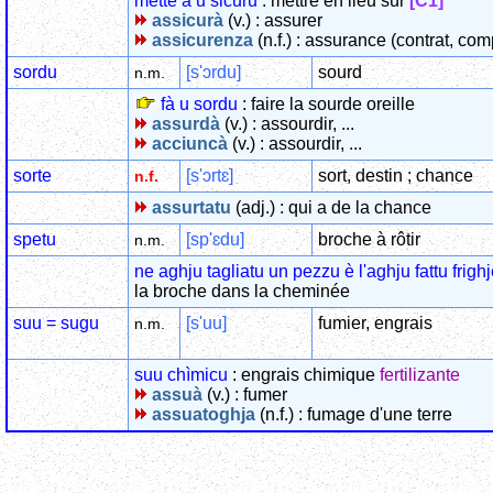
mette à u sicuru
: mettre en lieu sûr
[C1]
assicurà
(v.) : assurer
assicurenza
(n.f.) : assurance (contrat, co
sordu
[s'ɔrdu]
sourd
n.m.
fà u sordu
: faire la sourde oreille
assurdà
(v.) : assourdir, ...
acciuncà
(v.) : assourdir, ...
sorte
[s'ɔrtɛ]
sort, destin ; chance
n.f.
assurtatu
(adj.) : qui a de la chance
spetu
[sp'ɛdu]
broche à rôtir
n.m.
ne aghju tagliatu un pezzu è l'aghju fattu frig
la broche dans la cheminée
suu = sugu
[s'uu]
fumier, engrais
n.m.
suu chìmicu
: engrais chimique
fertilizante
assuà
(v.) : fumer
assuatoghja
(n.f.) : fumage d'une terre