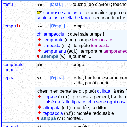
tastu
[tast'u]
touche (de clavier) ; touche
n.m.
cunnosce à u tastu
: reconnaître (qqun ou
sente à tastu s'ella hè lana
: sentir au toucher
tempu
[t'ɛ̃mpu]
temps
n.m.
chì tempacciu !
: quel sale temps !
tempurale
(n.m.) : orage
temporale
timpesta
(n.f.) : tempête
tempesta
tempurianu
(adj.) : temporaire
tempo
ra
ne
attempà
(v.) : ajourner, ...
tempurale =
orage
n.m.
timpurale
teppa
[t'ɛppa]
tertre, hauteur, escarpemen
n.f.
raide, plutôt courte
'chemin en pente' se dit plutôt
cullata
, 'à très
tippale
(n.m.) : gros escarpement, haute ro
è da l'altu tippale, ellu vede ogni cosa
attippata
(n.f.) : montée, raidillon
teppaccia
(n.f.) : montée redoutable
attippà
(v.) : monter, ...
timpesta
tempête
n.f.