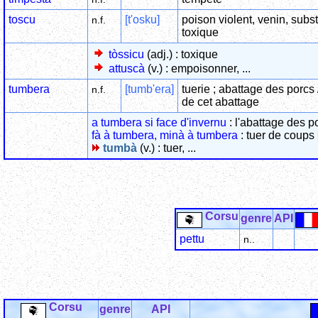
toscu
[t'osku]
poison violent, venin, subs
n.f.
toxique
tòssicu
(adj.) : toxique
attuscà
(v.) : empoisonner, ...
tumbera
[tumb'era]
tuerie ; abattage des porcs 
n.f.
de cet abattage
a tumbera si face d'invernu
: l'abattage des po
fà à tumbera, minà à tumbera
: tuer de coups
tumbà
(v.) : tuer, ...
Corsu
genre
API
pettu
n..
Corsu
genre
API