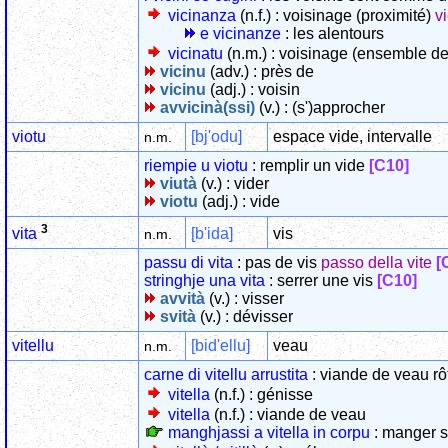
vicinanza
(n.f.) : voisinage (proximité)
v
e vicinanze
: les alentours
vicinatu
(n.m.) : voisinage (ensemble de
vicinu
(adv.) : près de
vicinu
(adj.) : voisin
avvicinà(ssi)
(v.) : (s')approcher
viotu
[bj'odu]
espace vide, intervalle
n.m.
riempie u viotu
: remplir un vide
[C10]
viutà
(v.) : vider
viotu
(adj.) : vide
3
[b'ida]
vis
vita
n.m.
passu di vita
: pas de vis
passo della vite
[
stringhje una vita
: serrer une vis
[C10]
avvità
(v.) : visser
svità
(v.) : dévisser
vitellu
[bid'ellu]
veau
n.m.
carne di vitellu arrustita
: viande de veau rô
vitella
(n.f.) : génisse
vitella
(n.f.) : viande de veau
manghjassi a vitella in corpu
: manger s