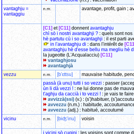
vantaghju =
avantage, profit, gain ; 
n.m.
vantaggiu
[C1]
et
[C11]
donnent
avantaghju
chì sò i nostri avantaghji ?
: quels sont nos
hè partutu cù i so avantaghji
: il est parti a
in l'avantaghju di
: dans l'intérêt de
[C11
avantaghju hè d'esse bellu ma megliu hè d
la jugeotte (L'Acqualacciu)
[C11]
vantaghjosu
avantaghjà
vezzu
[b'ɛttsu]
mauvaise habitude, pench
n.m.
passà (à unu) tutti i so vezzi
: passer (accep
ùn li dà vezzi !
: ne lui donne pas de mauva
t'aghju da caccià i to vezzi !
: je vais te fai
avvizzà(ssi)
(v.) : (s')habituer, (s')accoutu
avvezzu
(n.m.) : habitude, accoutumanc
avvezzu
(adj.) : habitué, accoutumé
vicinu
[biʤ'inu]
voisin
n.m.
i vicini sò cugini
: les voisins sont comme 