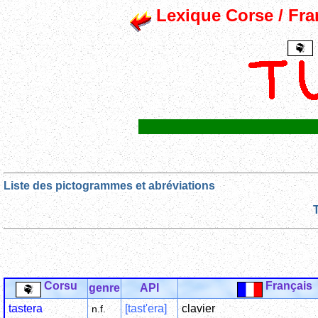
Lexique Corse / Fran
Liste des pictogrammes et abréviations
Corsu
Français
genre
API
tastera
[tast'era]
clavier
n.f.