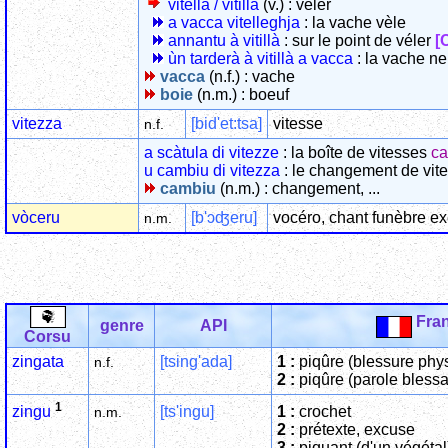
vitellà / vitillà
(v.) : véler
a vacca vitelleghja
: la vache vèle
annantu à vitillà
: sur le point de véler
[
ùn tarderà à vitillà a vacca
: la vache ne
vacca
(n.f.) : vache
boie
(n.m.) : boeuf
vitezza
[bid'et:tsa]
vitesse
n.f.
a scàtula di vitezze
: la boîte de vitesses
ca
u cambiu di vitezza
: le changement de vit
cambiu
(n.m.) : changement, ...
vòceru
[b'ɔʤeru]
vocéro, chant funèbre e
n.m.
Fran
genre
API
Corsu
zingata
[tsing'ada]
1 :
piqûre (blessure phy
n.f.
2 :
piqûre (parole blessa
1
[ts'ingu]
1 :
crochet
zingu
n.m.
2 :
prétexte, excuse
3 :
piquant (d'un végétal