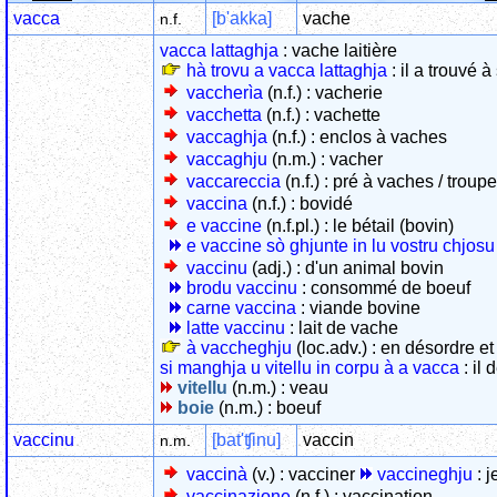
vacca
[b'akka]
vache
n.f.
vacca lattaghja
: vache laitière
hà trovu a vacca lattaghja
: il a trouvé à
vaccherìa
(n.f.) : vacherie
vacchetta
(n.f.) : vachette
vaccaghja
(n.f.) : enclos à vaches
vaccaghju
(n.m.) : vacher
vaccareccia
(n.f.) : pré à vaches / trou
vaccina
(n.f.) : bovidé
e vaccine
(n.f.pl.) : le bétail (bovin)
e vaccine sò ghjunte in lu vostru chjosu
vaccinu
(adj.) : d'un animal bovin
brodu vaccinu
: consommé de boeuf
carne vaccina
: viande bovine
latte vaccinu
: lait de vache
à vaccheghju
(loc.adv.) : en désordre 
si manghja u vitellu in corpu à a vacca
: il
vitellu
(n.m.) : veau
boie
(n.m.) : boeuf
vaccinu
[bat'ʧinu]
vaccin
n.m.
vaccinà
(v.) : vacciner
vaccineghju
: j
vaccinazione
(n.f.) : vaccination