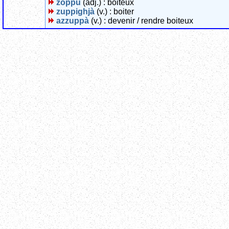
zoppu
(adj.) : boiteux
zuppighjà
(v.) : boiter
azzuppà
(v.) : devenir / rendre boiteux