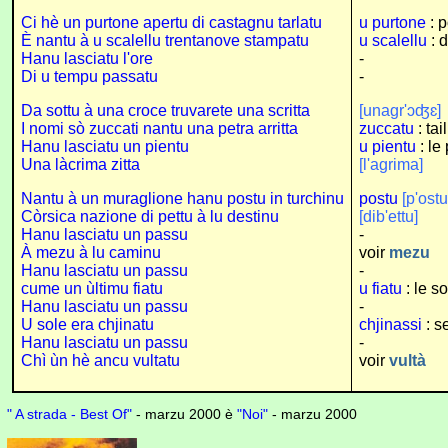
Ci hè un purtone apertu di castagnu tarlatu
u purtone
: p
È nantu à u scalellu trentanove stampatu
u scalellu
: 
Hanu lasciatu l'ore
-
Di u tempu passatu
-
Da sottu à una croce truvarete una scritta
[unagr'ɔʤɛ]
I nomi sò zuccati nantu una petra arritta
zuccatu
: tai
Hanu lasciatu un pientu
u pientu
: le 
Una làcrima zitta
[l'agrima]
Nantu à un muraglione hanu postu in turchinu
postu
[p'ostu
Còrsica nazione di pettu à lu destinu
[dib'ettu]
Hanu lasciatu un passu
-
À mezu à lu caminu
voir
mezu
Hanu lasciatu un passu
-
cume un ùltimu fiatu
u fiatu
: le so
Hanu lasciatu un passu
-
U sole era chjinatu
chjinassi
: s
Hanu lasciatu un passu
-
Chì ùn hè ancu vultatu
voir
vultà
" A strada - Best Of"
- marzu 2000 è
"Noi"
- marzu 2000