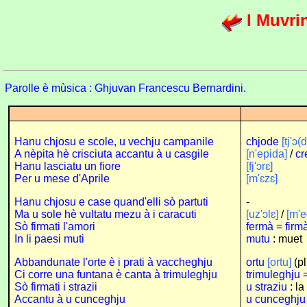
I Muvrin
Parolle è mùsica : Ghjuvan Francescu Bernardini.
Hanu chjosu e scole, u vechju campanile
chjode
[tj'ɔ(d
A nèpita hè crisciuta accantu à u casgile
[n'epida]
/
cr
Hanu lasciatu un fiore
[fj'ɔr
ɛ
]
Per u mese d'Aprile
[m'ɛz
ɛ
]
Hanu chjosu e case quand'elli sò partuti
-
Ma u sole hè vultatu mezu à i caracuti
[uz'ɔlɛ]
/
[m'e
Sò firmati l'amori
fermà = firm
In li paesi muti
mutu
: muet
Abbandunate l'orte è i prati à vaccheghju
ortu
[ortu]
(pl
Ci corre una funtana è canta à trimuleghju
trimuleghju 
Sò firmati i strazii
u straziu
: la
Accantu à u cunceghju
u cunceghju