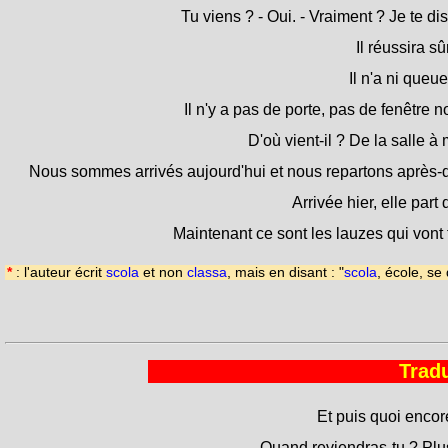
Tu viens ? - Oui. - Vraiment ? Je te dis
Il réussira s
Il n'a ni queue
Il n'y a pas de porte, pas de fenêtre n
D'où vient-il ? De la salle à
Nous sommes arrivés aujourd'hui et nous repartons après-
Arrivée hier, elle part
Maintenant ce sont les lauzes qui vont
*
: l'auteur écrit
scola
et non
classa
, mais en disant : "
scola
, école, se
Tradu
Et puis quoi encor
Quand reviendras-tu ? Plu