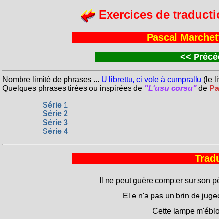
Exercices de traducti
Pascal Marchett
<<
Précéd
Nombre limité de phrases ...
U librettu, ci vole à cumprallu
(le li
Quelques phrases tirées ou inspirées de
"L'usu corsu"
de
Pa
Série 1
Série 2
Série 3
Série 4
Tradu
Il ne peut guère compter sur son p
Elle n'a pas un brin de juge
Cette lampe m'éblou