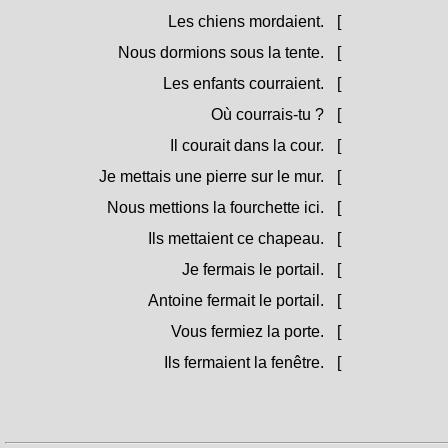
Les chiens mordaient.
[
I cani murdìa
Nous dormions sous la tente.
[
Durmìamu sott
Les enfants courraient.
[
I zitelli currìa
Où courrais-tu ?
[
Induve currìi 
Il courait dans la cour.
[
Currìa ind'a c
Je mettais une pierre sur le mur.
[
Mittìa una pet
Nous mettions la fourchette ici.
[
Mittìamu a fur
Ils mettaient ce chapeau.
[
Mittìanu issu 
Je fermais le portail.
[
Chjudìa u càt
Antoine fermait le portail.
[
Antone chjudì
Vous fermiez la porte.
[
Chjudìate a p
Ils fermaient la fenêtre.
[
Chjudìanu u p