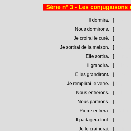
Série n° 3 - Les conjugaisons à
Il dormira.
[
Durme
Nous dormirons.
[
Durme
Je croirai le curé.
[
Cridera
Je sortirai de la maison.
[
Iscerag
Elle sortira.
[
Surter
Il grandira.
[
Criscer
Elles grandiront.
[
Crisce
Je remplirai le verre.
[
Impiera
Nous entrerons.
[
Intrer
Nous partirons.
[
Parter
Pierre entrera.
[
Petru i
Il partagera tout.
[
Sparter
Je le craindrai.
[
U time