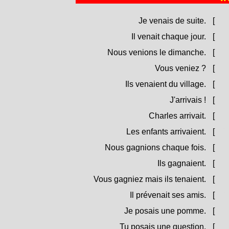
Je venais de suite.
[
Vin
Il venait chaque jour.
[
Vin
Nous venions le dimanche.
[
Vin
Vous veniez ?
[
Vin
Ils venaient du village.
[
Vin
J'arrivais !
[
Ghj
Charles arrivait.
[
Ghj
Les enfants arrivaient.
[
Ghj
Nous gagnions chaque fois.
[
Vin
Ils gagnaient.
[
Vin
Vous gagniez mais ils tenaient.
[
Vin
Il prévenait ses amis.
[
Pri
Je posais une pomme.
[
Pun
Tu posais une question.
[
Pun