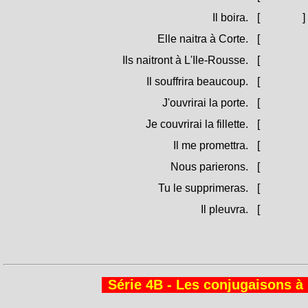
Il boira.
[
Biierà.
]
Elle naitra à Corte.
[
Nascerà 
Ils naitront à L'Ile-Rousse.
[
Nasceranu
Il souffrira beaucoup.
[
Suffrerà 
J'ouvrirai la porte.
[
Apreragh
Je couvrirai la fillette.
[
Cupreragh
Il me promettra.
[
Mi prumi
Nous parierons.
[
Scumitt
Tu le supprimeras.
[
U suppri
Il pleuvra.
[
Piuverà
Série 4B - Les conjugaisons à l