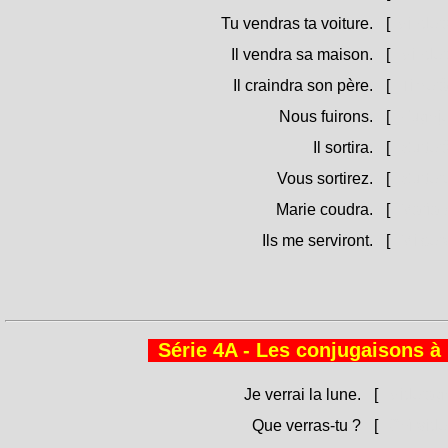
Tu vendras ta voiture.
[
Vinderai
Il vendra sa maison.
[
Vinderà
Il craindra son père.
[
Timerà
Nous fuirons.
[
Fughje
Il sortira.
[
Surter
Vous sortirez.
[
Surter
Marie coudra.
[
Marìa 
Ils me serviront.
[
Mi ser
Série 4A - Les conjugaisons à l
Je verrai la lune.
[
Videragh
Que verras-tu ?
[
Chì vide