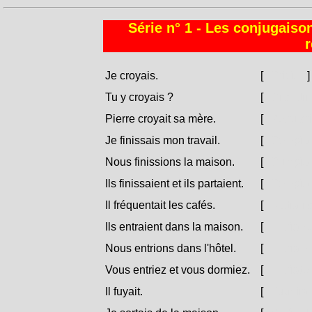
Série n° 1 - Les conjugaison
r
Je croyais.
[
Cridìa.
]
Tu y croyais ?
[
Ci cridìi
Pierre croyait sa mère.
[
Petru cr
Je finissais mon travail.
[
Compìa u
Nous finissions la maison.
[
Cumpìam
Ils finissaient et ils partaient.
[
Compìanu
Il fréquentait les cafés.
[
Battìa i 
Ils entraient dans la maison.
[
Entrìanu
Nous entrions dans l'hôtel.
[
Entrìamu 
Vous entriez et vous dormiez.
[
Entrìate 
Il fuyait.
[
Fughjìa