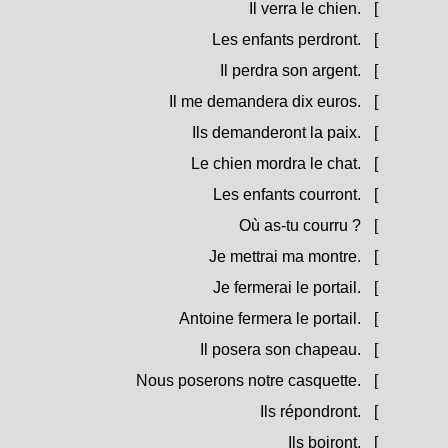
Il verra le chien.
[
Viderà u
Les enfants perdront.
[
I zitelli 
Il perdra son argent.
[
Pirderà i
Il me demandera dix euros.
[
Mi chere
Ils demanderont la paix.
[
Chereran
Le chien mordra le chat.
[
U cane m
Les enfants courront.
[
I zitelli 
Où as-tu courru ?
[
Induve s
Je mettrai ma montre.
[
Mitteragh
Je fermerai le portail.
[
Chjudera
Antoine fermera le portail.
[
Antone c
Il posera son chapeau.
[
Punerà u
Nous poserons notre casquette.
[
Puneremu
Ils répondront.
[
Rispund
Ils boiront.
[
Biieranu