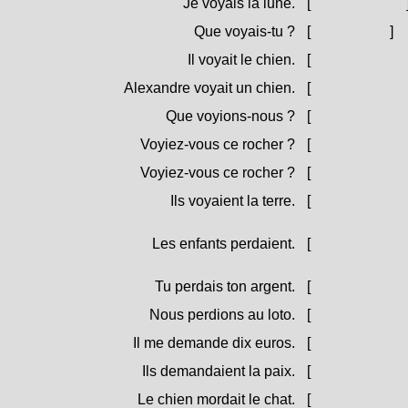
Je voyais la lune.
[
Vidìa a luna.
Que voyais-tu ?
[
Chì vidìi ?
]
Il voyait le chien.
[
Vidìa u cane.
Alexandre voyait un chien.
[
Lisandru vidì
Que voyions-nous ?
[
Chì vidìamu 
Voyiez-vous ce rocher ?
[
Vidìate issu s
Voyiez-vous ce rocher ?
[
U vidìate issu
Ils voyaient la terre.
[
Vidìanu a terr
Les enfants perdaient.
[
Pirdìanu i zitel
Tu perdais ton argent.
[
Pirdìa i to sol
Nous perdions au loto.
[
Pirdìamu à a 
Il me demande dix euros.
[
Mi chirìa dec
Ils demandaient la paix.
[
Chirìanu a pa
Le chien mordait le chat.
[
U cane murdìa