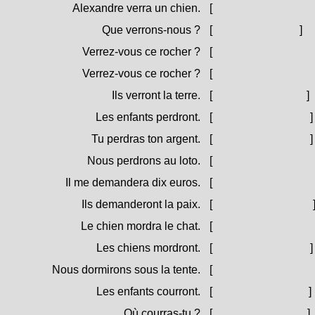
Alexandre verra un chien.
[
Lisandru videra un
Que verrons-nous ?
[
Chì videremu ?
]
Verrez-vous ce rocher ?
[
Viderete issu scogl
Verrez-vous ce rocher ?
[
U viderete issu sco
Ils verront la terre.
[
Videranu a terra.
]
Les enfants perdront.
[
Pirderanu i zitelli.
]
Tu perdras ton argent.
[
Pirderai i to soldi.
]
Nous perdrons au loto.
[
Pirderemu à a tùm
Il me demandera dix euros.
[
Mi chirerà dece eu
Ils demanderont la paix.
[
Chireranu a pace.
Le chien mordra le chat.
[
U cane murderà u g
Les chiens mordront.
[
I cani murderanu.
]
Nous dormirons sous la tente.
[
Durmeremu sott'à a
Les enfants courront.
[
I zitelli curreranu.
]
Où courras-tu ?
[
Induve currerai ?
]