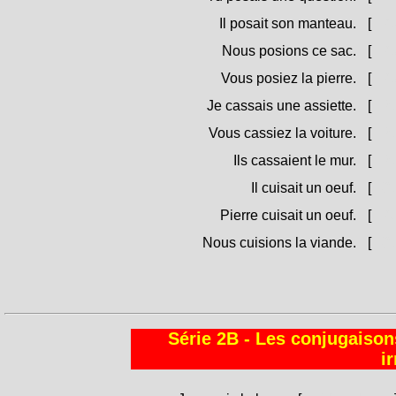
Il posait son manteau.
[
Pun
Nous posions ce sac.
[
Pun
Vous posiez la pierre.
[
Pun
Je cassais une assiette.
[
Rum
Vous cassiez la voiture.
[
Rum
Ils cassaient le mur.
[
Ru
Il cuisait un oeuf.
[
Cuc
Pierre cuisait un oeuf.
[
Pet
Nous cuisions la viande.
[
Cuc
Série 2B - Les conjugaisons
i