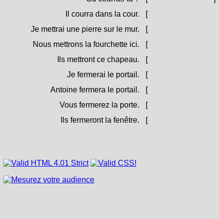
Il courra dans la cour.
[
Currerà ind'a corte
Je mettrai une pierre sur le mur.
[
Mitteraghju una pet
Nous mettrons la fourchette ici.
[
Mitteremu a furcina
Ils mettront ce chapeau.
[
Mitteranu issu capp
Je fermerai le portail.
[
Chjuderaghju u càt
Antoine fermera le portail.
[
Antone chjuderà u 
Vous fermerez la porte.
[
Chjuderete a porta
Ils fermeront la fenêtre.
[
Chjuderanu u purte