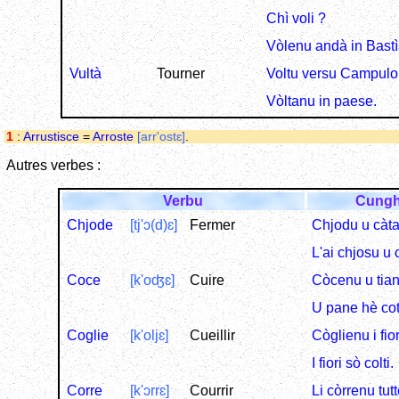
Chì voli ?
Vòlenu andà in Bastì
Vultà
Tourner
Voltu versu Campulo
Vòltanu in paese.
1
:
Arrustisce
=
Arroste
[arr'ostɛ]
.
Autres verbes :
Verbu
Cungh
Chjode
[tj'ɔ(d)ɛ]
Fermer
Chjodu u càta
L'ai chjosu u 
Coce
[k'oʤɛ]
Cuire
Còcenu u tian
U pane hè cot
Coglie
[k'oljɛ]
Cueillir
Còglienu i fior
I fiori sò colti.
Corre
[k'ɔrrɛ]
Courrir
Li còrrenu tutt