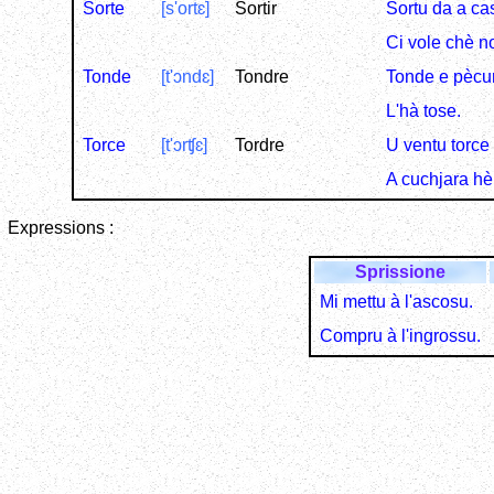
Sorte
[s'ortɛ]
Sortir
Sortu da a ca
Ci vole chè n
Tonde
[t'ɔndɛ]
Tondre
Tonde e pècu
L'hà tose.
Torce
[t'ɔrʧɛ]
Tordre
U ventu torce l
A cuchjara hè 
Expressions
:
Sprissione
Mi mettu à l'ascosu.
Compru à l'ingrossu.