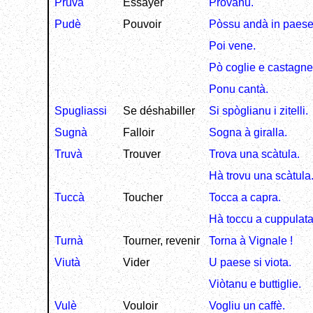
Pruvà
Essayer
Pròvanu.
Pudè
Pouvoir
Pòssu andà in paese
Poi vene.
Pò coglie e castagne
Ponu cantà.
Spugliassi
Se déshabiller
Si spòglianu i zitelli.
Sugnà
Falloir
Sogna à giralla.
Truvà
Trouver
Trova una scàtula.
Hà trovu una scàtula
Tuccà
Toucher
Tocca a capra.
Hà toccu a cuppulata
Turnà
Tourner, revenir
Torna à Vignale !
Viutà
Vider
U paese si viota.
Viòtanu e buttiglie.
Vulè
Vouloir
Vogliu un caffè.