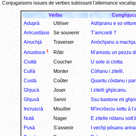
Conjugaisons issues de verbes subissant l'alternance vocali
Verbu
Cunghjuc
Aduprà
Utiliser
Adòpranu e so vitture
Arricurdàssi
Se souvenir
T'arricordi ?
Arruchjà
Traverser
Arròchjanu a machja
1
Rôtir
M'arrostu un pezzu di 
Arrustisce
Ciuttà
Coucher
U sole si ciotta.
Cullà
Monter
Còllanu i zitelli.
Custà
Coûter
Quantu còstanu i pan
Ghjucà
Jouer
I zitelli ghjòcanu.
Ghjuvà
Servir
Ssu bastone mi ghjo
Incruscià
Mouiller
M'incròsciu sottu à l
Nutà
Nager
E zitelle nòtanu sott'
Pusà
S'asseoir
I vechji pòsanu anna