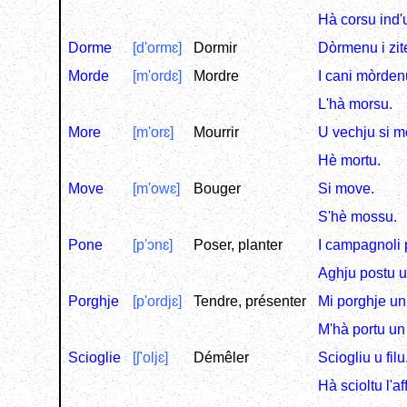
Hà corsu ind'u
Dorme
[d'ormɛ]
Dormir
Dòrmenu i zite
Morde
[m'ordɛ]
Mordre
I cani mòrden
L'hà morsu.
More
[m'orɛ]
Mourrir
U vechju si m
Hè mortu.
Move
[m'owɛ]
Bouger
Si move.
S'hè mossu.
Pone
[p'ɔnɛ]
Poser, planter
I campagnoli p
Aghju postu u 
Porghje
[p'ordjɛ]
Tendre, présenter
Mi porghje un 
M'hà portu un 
Scioglie
[ʃ'oljɛ]
Démêler
Sciogliu u filu
Hà scioltu l'af