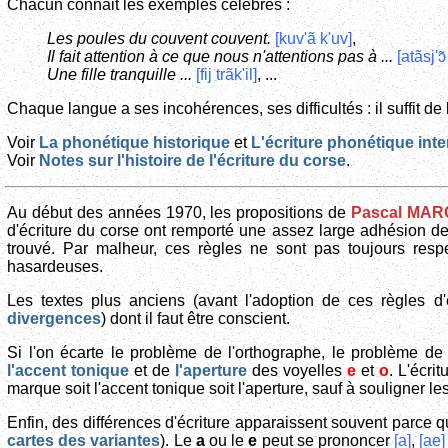
Chacun connait les exemples célèbres :
Les poules du couvent couvent.
[kuv'ã k'uv]
,
Il fait attention à ce que nous n'attentions pas à ...
[atãsj'ɔ̃
Une fille tranquille ...
[fij trãk'il]
, ...
Chaque langue a ses incohérences, ses difficultés : il suffit de 
Voir
La phonétique historique
et
L'écriture phonétique inte
Voir
Notes sur l'histoire de l'écriture du corse
.
Au début des années 1970, les propositions de
Pascal MAR
d'écriture du corse ont remporté une assez large adhésion de
trouvé. Par malheur, ces règles ne sont pas toujours resp
hasardeuses.
Les textes plus anciens (avant l'adoption de ces règles d'é
divergences
) dont il faut être conscient.
Si l'on écarte le problème de l'orthographe, le problème de l
l'accent tonique
et de
l'aperture
des voyelles
e
et
o
. L'écr
marque soit l'accent tonique soit l'aperture, sauf à souligner l
Enfin, des différences d'écriture apparaissent souvent parce 
cartes des variantes
). Le
a
ou le
e
peut se prononcer
[a]
,
[ae]