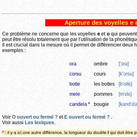
Aperture des voyelles e 
Ce problème ne concerne que les voyelles
e
et
o
qui peuvent 
peut être résolu totalement que par l'utilisation de la phonétiqu
Il est crucial dans la mesure où il permet de différencier deu
exemples :
ora
ombre
['ɔra]
corsu
cours
[k'ɔrsu]
botte
les bottes
[b'ottɛ]
mele
pommes
[m'ɛlɛ]
candela
*
bougie
[kand'ɛla
Voir
O ouvert ou fermé ?
et
E ouvert ou fermé ?
.
Voir aussi
Les lexiques
.
*
: il y a ici une autre différence, la longueur du double
l
qui doit être 