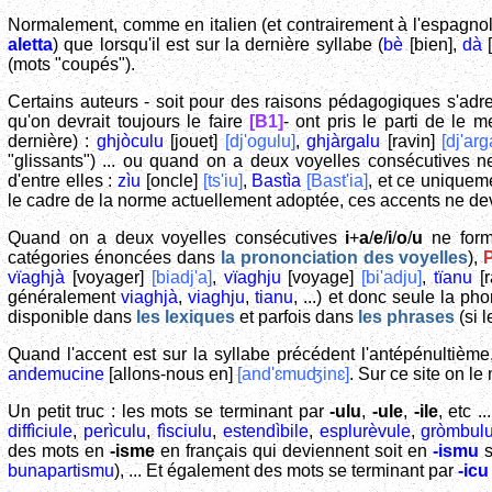
Normalement, comme en italien (et contrairement à l'espagnol)
aletta
) que lorsqu'il est sur la dernière syllabe (
bè
[bien],
dà
[
(mots "coupés").
Certains auteurs - soit pour des raisons pédagogiques s'adr
qu'on devrait toujours le faire
[B1]
- ont pris le parti de le 
dernière) :
ghjòculu
[jouet]
[dj'ogulu]
,
ghjàrgalu
[ravin]
[dj'arg
"glissants") ... ou quand on a deux voyelles consécutives 
d'entre elles :
zìu
[oncle]
[ts'iu]
,
Bastìa
[Bast'ia]
, et ce uniquem
le cadre de la norme actuellement adoptée, ces accents ne dev
Quand on a deux voyelles consécutives
i
+
a
/
e
/
i
/
o
/
u
ne forma
catégories énoncées dans
la prononciation des voyelles
),
vïaghjà
[voyager]
[biadj'a]
,
vïaghju
[voyage]
[bi'adju]
,
tïanu
[r
généralement
viaghjà
,
viaghju
,
tianu
, ...) et donc seule la p
disponible dans
les lexiques
et parfois dans
les phrases
(si l
Quand l'accent est sur la syllabe précédent l'antépénultième,
andemucine
[allons-nous en]
[and'ɛmuʤinɛ]
. Sur ce site on le 
Un petit truc : les mots se terminant par
-ulu
,
-ule
,
-ile
, etc 
diffìciule
,
perìculu
,
fìsciulu
,
estendìbile
,
esplurèvule
,
gròmbul
des mots en
-isme
en français qui deviennent soit en
-ismu
s
bunapartismu
), ... Et également des mots se terminant par
-icu