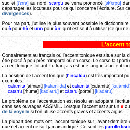
sud et
[t'ɛrra]
au nord,
scarpu
se verra prononcé
[sk'ɛrpu]
dan
départager les locuteurs pour ce qui concerne l'écriture. Sur ce 
divergences
).
Pour ma part, j'utilise le plus souvent possible le dictionnair
du
è
pour
hè
et
unn
pour
ùn
, qu'il est seul à utiliser (ce qui ne s
L'accent t
Contrairement au français où l'accent tonique est situé sur la 
être placé à peu près n'importe où en corse. Le corse fait parti
accent tonique flottant. Le français est une langue à accent ton
La position de l'accent tonique (
l'incalcu
) est très important pu
exemples :
calamita
[aimant]
[kalam'ida]
et
calamità
[calamité]
[kalamid'
catarru
[rhume]
[kad'arru]
et
càtaru
[portail]
[k'adaru]
.
Le problème de l'accentuation est résolu en adoptant l'écriture
dans ses ouvrages ASSIMIL. Lorsque l'accent est sur un
e
ou
de la voyelle
si l'on utilise accents graves et accents aigus.
La plupart des mots ont l'accent tonique sur l'avant-dernière 
que cet accent ne soit jamais indiqué. Ce sont les
parolle lisc