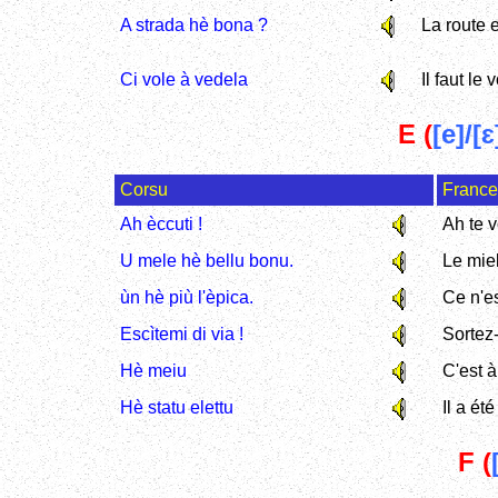
A strada hè bona ?
La route 
Ci vole à vedela
Il faut le v
E (
[e]/[ɛ
Corsu
Franc
Ah èccuti !
Ah te v
U mele hè bellu bonu.
Le miel
ùn hè più l'èpica.
Ce n'es
Escìtemi di via !
Sortez-
Hè meiu
C'est 
Hè statu elettu
Il a été
F (