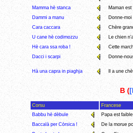
Mamma hè stanca
Maman est 
Dammi a manu
Donne-moi 
Cara caccara
Chère gran
U cane hè codimozzu
Le chien n'
Hè cara ssa roba !
Cette march
Dacci i scarpi
Donne-nous
Hà una capra in piaghja
Il a une ch
B (
[
Corsu
Francese
Babbu hè dèbule
Papa est faible
Baccalà per Còrsica !
De la morue po