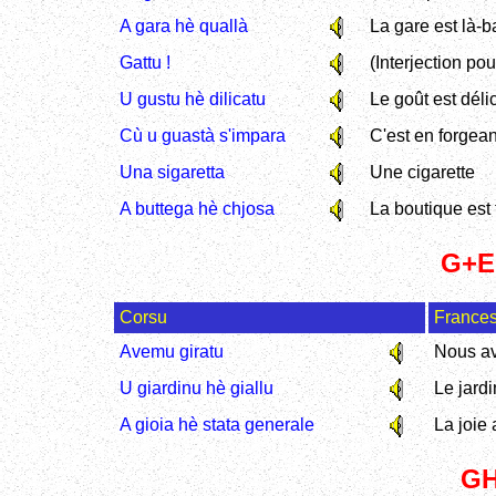
A gara hè quallà
La gare est là-b
Gattu !
(Interjection pou
U gustu hè dilicatu
Le goût est déli
Cù u guastà s'impara
C'est en forgean
Una sigaretta
Une cigarette
A buttega hè chjosa
La boutique est
G+E,
Corsu
France
Avemu giratu
Nous av
U giardinu hè giallu
Le jardi
A gioia hè stata generale
La joie 
GH