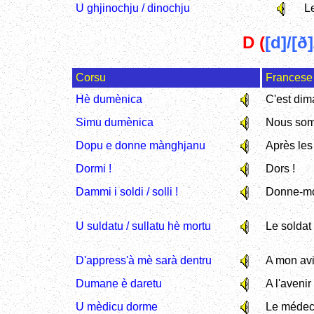
U ghjinochju / dinochju
L
D (
[d]/[ð]
Corsu
Francese
Hè dumènica
C'est di
Simu dumènica
Nous so
Dopu e donne mànghjanu
Après le
Dormi !
Dors !
Dammi i soldi / solli !
Donne-moi
U suldatu / sullatu hè mortu
Le soldat
D'appress'à mè sarà dentru
A mon avi
Dumane è daretu
A l'avenir
U mèdicu dorme
Le médeci