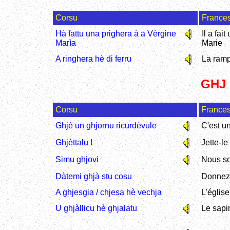
Corsu
France
Hà fattu una prighera à a Vèrgine
Il a fai
Marìa
Marie
A ringhera hè di ferru
La ramp
GHJ 
Corsu
France
Ghjè un ghjornu ricurdèvule
C'est u
Ghjèttalu !
Jette-le 
Simu ghjovi
Nous s
Dàtemi ghjà stu cosu
Donnez
A ghjesgia / chjesa hè vechja
L'église
U ghjàllicu hè ghjalatu
Le sapi