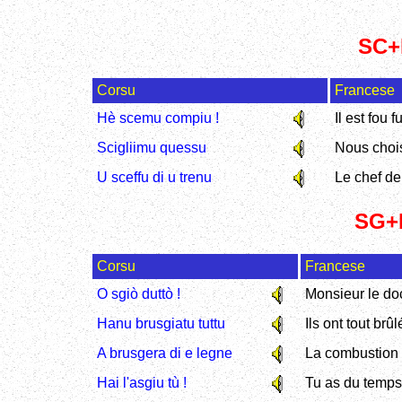
SC+E
Corsu
Francese
Hè scemu compiu !
Il est fou f
Scigliimu quessu
Nous chois
U sceffu di u trenu
Le chef de
SG+E
Corsu
Francese
O sgiò duttò !
Monsieur le doct
Hanu brusgiatu tuttu
Ils ont tout brûl
A brusgera di e legne
La combustion 
Hai l'asgiu tù !
Tu as du temps 