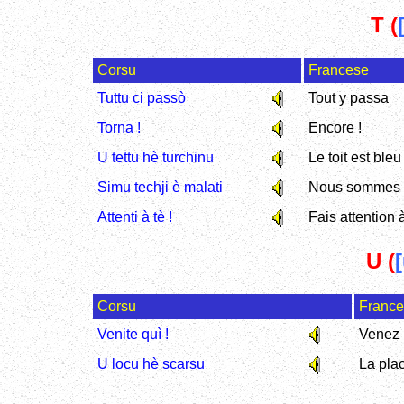
T (
Corsu
Francese
Tuttu ci passò
Tout y passa
Torna !
Encore !
U tettu hè turchinu
Le toit est bleu
Simu techji è malati
Nous sommes r
Attenti à tè !
Fais attention 
U (
[
Corsu
Franc
Venite quì !
Venez i
U locu hè scarsu
La plac