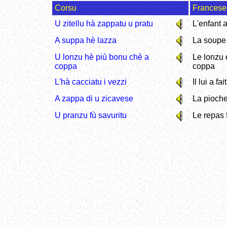
Corsu
Francese
U zitellu hà zappatu u pratu
L'enfant 
A suppa hè lazza
La soupe 
U lonzu hè più bonu chè a
Le lonzu 
coppa
coppa
L'hà cacciatu i vezzi
Il lui a f
A zappa di u zicavese
La pioche
U pranzu fù savuritu
Le repas 