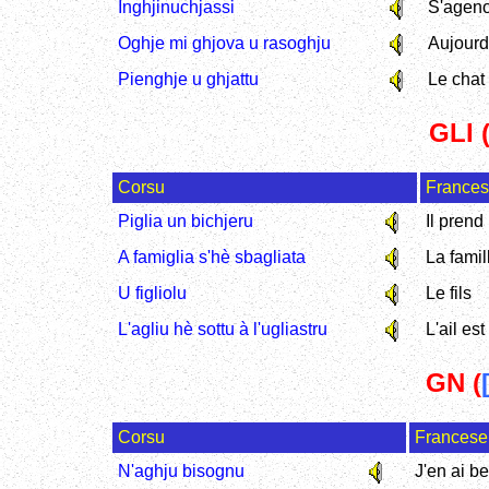
Inghjinuchjassi
S'ageno
Oghje mi ghjova u rasoghju
Aujourd'
Pienghje u ghjattu
Le chat
GLI 
Corsu
France
Piglia un bichjeru
Il prend
A famiglia s'hè sbagliata
La famil
U figliolu
Le fils
L'agliu hè sottu à l'ugliastru
L'ail es
GN (
Corsu
Francese
N'aghju bisognu
J'en ai b