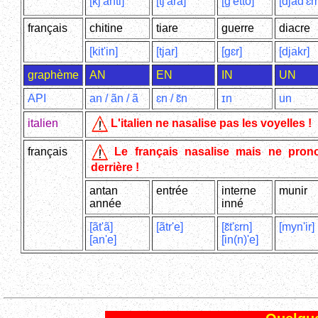
[kj'anti]
[tj'ara]
[g'etto]
[djad'ɛ
français
chitine
tiare
guerre
diacre
[kit'in]
[tjar]
[gɛr]
[djakr]
graphème
AN
EN
IN
UN
API
an / ãn / ã
ɛn / ɛ̃n
ɪn
un
italien
L'italien ne nasalise pas les voyelles !
français
Le français nasalise mais ne pron
derrière !
antan
entrée
interne
munir
année
inné
[ãt'ã]
[ãtr'e]
[ɛ̃t'ɛrn]
[myn'ir]
[an'e]
[in(n)'e]