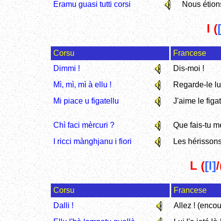
Eramu guasi tutti corsi
Nous étion
I (
Corsu
Francese
Dimmi !
Dis-moi !
Mì, mì, mì à ellu !
Regarde-le lui
Mi piace u figatellu
J'aime le figat
Chì faci mèrcuri ?
Que fais-tu m
I ricci mànghjanu i fiori
Les hérissons
L (
[l]
/
Corsu
Francese
Dalli !
Allez ! (enco