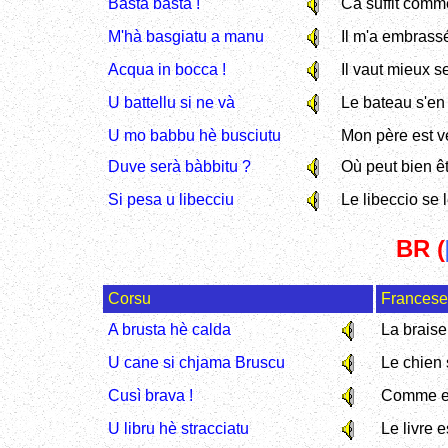
Basta basta !
Ca suffit comm
M'hà basgiatu a manu
Il m'a embrass
Acqua in bocca !
Il vaut mieux se
U battellu si ne và
Le bateau s'en
U mo babbu hè busciutu
Mon père est v
Duve serà bàbbitu ?
Où peut bien êt
Si pesa u libecciu
Le libeccio se 
BR (
Corsu
Francese
A brusta hè calda
La braise
U cane si chjama Bruscu
Le chien 
Cusì brava !
Comme ell
U libru hè stracciatu
Le livre e