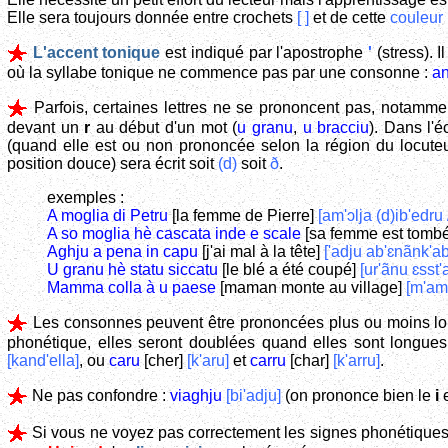
Elle sera toujours donnée entre crochets
[ ]
et de cette
couleur
L'accent tonique
est indiqué par l'apostrophe
ʹ
(stress). I
où la syllabe tonique ne commence pas par une consonne :
a
Parfois, certaines lettres ne se prononcent pas, notamme
devant un
r
au début d'un mot (
u granu
,
u bracciu
). Dans l'é
(quand elle est ou non prononcée selon la région du locuteur), 
position douce) sera écrit soit
(d)
soit
ð
.
exemples :
A moglia di Petru
[la femme de Pierre]
[am'ɔlja (d)ib'edru 
A so moglia hè cascata inde e scale
[sa femme est tombé
Aghju a pena in capu
[j'ai mal à la tête]
['adju ab'ɛnãnk'a
U granu hè statu siccatu
[le blé a été coupé]
[ur'ãnu ɛsst'
Mamma colla à u paese
[maman monte au village]
[m'am
Les consonnes peuvent être prononcées plus ou moins long
phonétique, elles seront doublées quand elles sont longues
[kand'ella]
, ou
caru
[cher]
[k'aru]
et
carru
[char]
[k'arru]
.
Ne pas confondre :
viaghju
[bi'adju]
(on prononce bien le
i
e
Si vous ne voyez pas correctement les signes phonétiques 