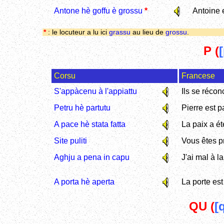
Antone hè goffu è grossu
*
Antoine e
*
: le locuteur a lu ici
grassu
au lieu de
grossu
.
P (
[
Corsu
Francese
S'appàcenu à l'appiattu
Ils se récon
Petru hè partutu
Pierre est pa
A pace hè stata fatta
La paix a ét
Site puliti
Vous êtes p
Aghju a pena in capu
J'ai mal à la
A porta hè aperta
La porte est
QU (
[