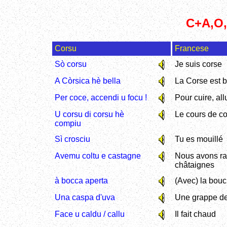
C+A,O,
Corsu
Francese
Sò corsu
Je suis corse
A Còrsica hè bella
La Corse est b
Per coce, accendi u focu !
Pour cuire, all
U corsu di corsu hè
Le cours de cor
compiu
Sì crosciu
Tu es mouillé
Avemu coltu e castagne
Nous avons r
châtaignes
à bocca aperta
(Avec) la bou
Una caspa d'uva
Une grappe de
Face u caldu / callu
Il fait chaud