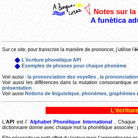
Notes sur la 
A funètica ad
Sur ce site, pour transcrire la manière de prononcer, j'utilise l'
é
L'écriture phonétique API
Exemples de phrases pour chaque phonème
Voir aussi :
la prononciation des voyelles
,
la prononciati
Voir aussi les différences dans la mutation consonantique en
présentation
.
Voir aussi
Notions de linguistique, phonèmes, graphèmes
L'écritur
L'
API
est l'
Alphabet Phonétique International
. Chaque 
dictionnaire donne avec chaque mot la phonétique associée : 
Elle nécessite un petit effort du lecteur mais l'apprentissage es