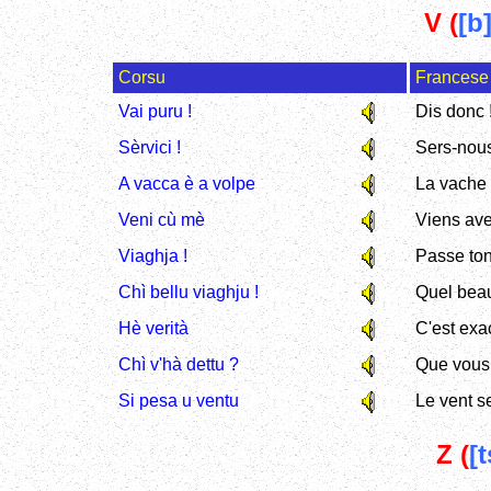
V (
[b]
Corsu
Francese
Vai puru !
Dis donc 
Sèrvici !
Sers-nous
A vacca è a volpe
La vache 
Veni cù mè
Viens av
Viaghja !
Passe ton
Chì bellu viaghju !
Quel beau
Hè verità
C'est exa
Chì v'hà dettu ?
Que vous a
Si pesa u ventu
Le vent s
Z (
[t