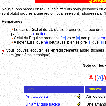
Quelque
Nous allons passer en revue les différents sons possibles en 
sont plutôt propres à une région localisée sont indiquées par (l
Remarques :
Le cas du
GLI
et du
LL
qui se prononcent à peu près
parfois
dd
,
dh
ou
ddr
.
Celui du
E
qui se prononce
[æ]
voire
[a]
non plus (
terra
A noter aussi que
hè
peut aussi bien se dire
[ɛ]
que
[e]
s
Vous pouvez écouter les enregistrements audio (fichiers
fichiers (problème technique).
Note sur les
A (
[a]
/
Corsu
Francese
Armata corsa
Armée cors
Un'amàndula fràcica
Une amande