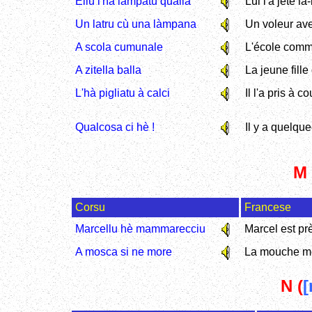
Ellu l'hà lampatu quallà
Lui l'a jeté là
Un latru cù una làmpana
Un voleur av
A scola cumunale
L'école com
A zitella balla
La jeune fill
L'hà pigliatu à calci
Il l'a pris à 
Qualcosa ci hè !
Il y a quelqu
M 
Corsu
Francese
Marcellu hè mammarecciu
Marcel est pr
A mosca si ne more
La mouche m
N (
[