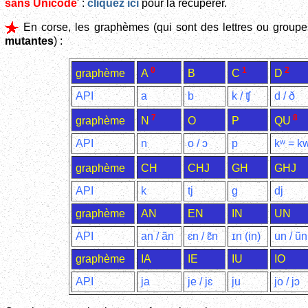
sans Unicode
' :
cliquez ici
pour la récupérer.
En corse, les graphèmes (qui sont des lettres ou groupes
mutantes
) :
0
1
2
graphème
B
A
C
D
API
a
b
k / ʧ
d / ð
7
8
graphème
O
P
N
QU
API
n
o / ɔ
p
kʷ = k
graphème
CH
CHJ
GH
GHJ
API
k
tj
g
dj
graphème
AN
EN
IN
UN
API
an / ãn
ɛn / ɛ̃n
ɪn (in)
un / ũn
graphème
IA
IE
IU
IO
API
ja
je / jɛ
ju
jo / jɔ