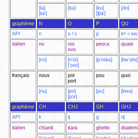
[ta]
[ba]
[ku]
[do]
[tɑr]
[ʧɛk]
graphème
N
O
P
QU
API
n
o / ɔ
p
kʷ = kw
italien
no
noi
pesca
quale
ovo
[nɔ]
[n'oi]
[p'ɛska]
[kw'ale]
['ɔvo]
français
nous
pot
pou
quoi
port
[nu]
[po]
[pu]
[kwa]
[pɔr]
graphème
CH
CHJ
GH
GHJ
API
k
tj
g
dj
italien
chianti
tiara
ghetto
diadem