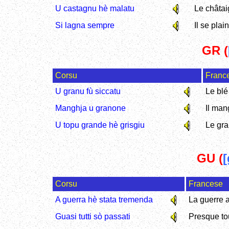
U castagnu hè malatu
Le châtai
Si lagna sempre
Il se plai
GR (
Corsu
Franc
U granu fù siccatu
Le blé
Manghja u granone
Il man
U topu grande hè grisgiu
Le gra
GU (
[
Corsu
Francese
A guerra hè stata tremenda
La guerre a
Guasi tutti sò passati
Presque to