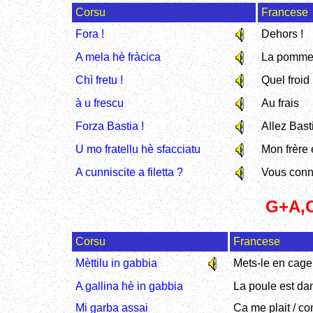
Corsu
Francese
Fora !
Dehors !
A mela hè fràcica
La pomme 
Chì fretu !
Quel froid 
à u frescu
Au frais
Forza Bastia !
Allez Basti
U mo fratellu hè sfacciatu
Mon frère 
A cunniscite a filetta ?
Vous conn
G+A,O
Corsu
Francese
Mèttilu in gabbia
Mets-le en cage
A gallina hè in gabbia
La poule est da
Mi garba assai
Ca me plait / c