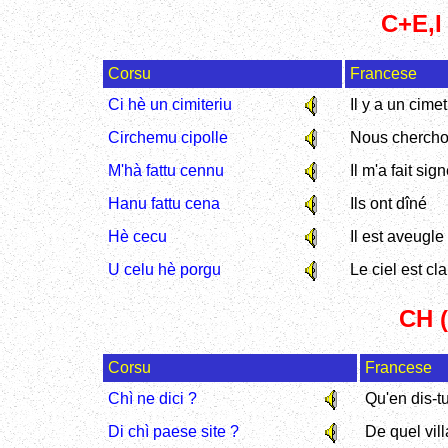
C+E,I 
Corsu
Francese
Ci hè un cimiteriu
Il y a un cimet
Circhemu cipolle
Nous chercho
M'hà fattu cennu
Il m'a fait sig
Hanu fattu cena
Ils ont dîné
Hè cecu
Il est aveugle
U celu hè porgu
Le ciel est cla
CH (
Corsu
Francese
Chì ne dici ?
Qu'en dis-t
Di chì paese site ?
De quel vil