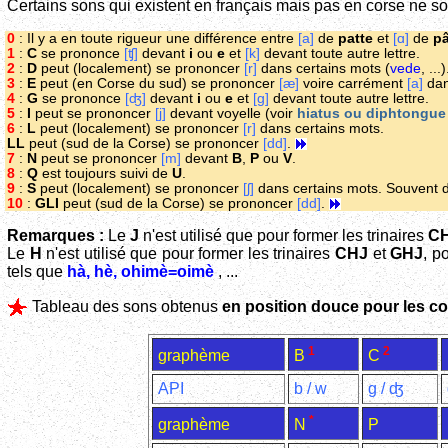
Certains sons qui existent en français mais pas en corse ne son
0
: Il y a en toute rigueur une différence entre
[a]
de
patte
et
[ɑ]
de
pâ
1
:
C
se prononce
[ʧ]
devant
i
ou
e
et
[k]
devant toute autre lettre.
2
:
D
peut (localement) se prononcer
[r]
dans certains mots (
vede
, ..
3
:
E
peut (en Corse du sud) se prononcer
[æ]
voire carrément
[a]
dan
4
:
G
se prononce
[ʤ]
devant
i
ou
e
et
[g]
devant toute autre lettre.
5
:
I
peut se prononcer
[j]
devant voyelle (voir
hiatus ou diphtongu
6
:
L
peut (localement) se prononcer
[r]
dans certains mots.
LL
peut (sud de la Corse) se prononcer
[dd]
.
7
:
N
peut se prononcer
[m]
devant
B
,
P
ou
V
.
8
:
Q
est toujours suivi de
U
.
9
:
S
peut (localement) se prononcer
[ʃ]
dans certains mots. Souvent 
10
:
GLI
peut (sud de la Corse) se prononcer
[dd]
.
Remarques :
Le
J
n'est utilisé que pour former les trinaires
C
Le
H
n'est utilisé que pour former les trinaires
CHJ
et
GHJ
, p
tels que
hà, hè, ohimè=oimè
, ...
Tableau des sons obtenus
en position douce pour les 
1
2
graphème
B
C
API
b / w
g / ʤ
*
graphème
P
N