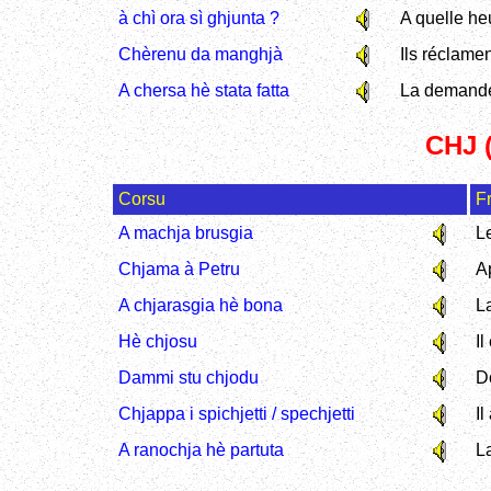
à chì ora sì ghjunta ?
A quelle he
Chèrenu da manghjà
Ils réclame
A chersa hè stata fatta
La demande 
CHJ 
Corsu
F
A machja brusgia
L
Chjama à Petru
A
A chjarasgia hè bona
L
Hè chjosu
Il
Dammi stu chjodu
D
Chjappa i spichjetti / spechjetti
Il
A ranochja hè partuta
La