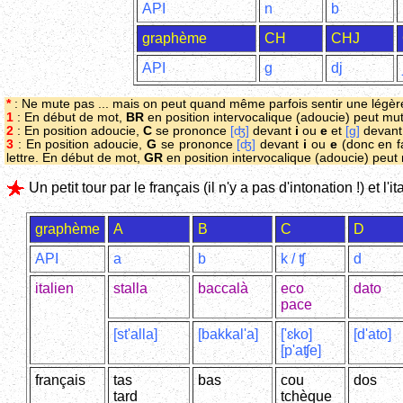
API
n
b
graphème
CH
CHJ
API
g
dj
*
: Ne mute pas ... mais on peut quand même parfois sentir une légère 
1
: En début de mot,
BR
en position intervocalique (adoucie) peut mu
2
: En position adoucie,
C
se prononce
[ʤ]
devant
i
ou
e
et
[g]
devant 
3
: En position adoucie,
G
se prononce
[ʤ]
devant
i
ou
e
(donc en f
lettre. En début de mot,
GR
en position intervocalique (adoucie) peu
Un petit tour par le français (il n'y a pas d'intonation !) et l'i
graphème
A
B
C
D
API
a
b
k / ʧ
d
italien
stalla
baccalà
eco
dato
pace
[st'alla]
[bakkal'a]
['ɛko]
[d'ato]
[p'aʧe]
français
tas
bas
cou
dos
tard
tchèque