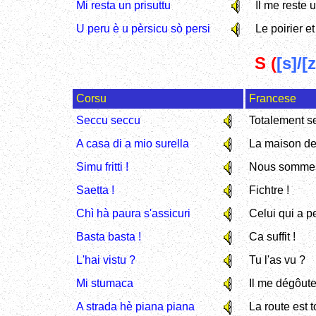
Mi resta un prisuttu
Il me reste
U peru è u pèrsicu sò persi
Le poirier e
S (
[s]/[z
Corsu
Francese
Seccu seccu
Totalement s
A casa di a mio surella
La maison de
Simu fritti !
Nous sommes 
Saetta !
Fichtre !
Chì hà paura s'assicuri
Celui qui a pe
Basta basta !
Ca suffit !
L'hai vistu ?
Tu l'as vu ?
Mi stumaca
Il me dégôut
A strada hè piana piana
La route est 