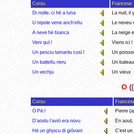
Corsu
Francese
Di notte, ci hè a luna
La nuit, il 
U nipote vene anch'ellu
Le neveu v
A neve hè bianca
La neige e
Veni quì !
Viens ici !
Un pesciu tamantu cusì !
Un poisso
Un battellu neru
Un bateau
Un vechju
Un vieux
O (
Corsu
Frances
O Pè !
Pierre (a
D'aostu l'aviò era novu
En aout, 
Hè un ghjocu di giòvani
C'est un