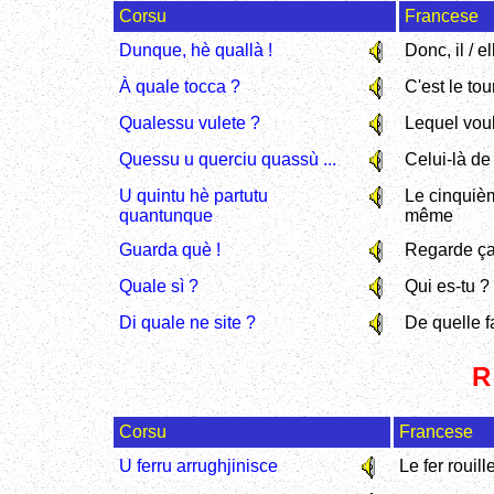
Corsu
Francese
Dunque, hè quallà !
Donc, il / el
À quale tocca ?
C'est le tou
Qualessu vulete ?
Lequel vou
Quessu u querciu quassù ...
Celui-là de 
U quintu hè partutu
Le cinquièm
quantunque
même
Guarda què !
Regarde ça
Quale sì ?
Qui es-tu ?
Di quale ne site ?
De quelle f
R
Corsu
Francese
U ferru arrughjinisce
Le fer rouill