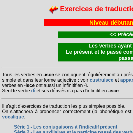
Exercices de traducti
Niveau débutan
<<
Précéd
Les verbes ayant l
Le présent et le passé com
passa
Tous les verbes en
-isce
se conjuguent régulièrement au prése
simple et dans leur forme adjective : voir
custruisce
et
appar
verbes en
-isce
ont aussi un infinitif en
-ì
.
Seul le verbe
dì
et ses dérivés n'a pas d'infinitif en
-isce
.
Il s'agit d'exercices de traduction les plus simples possible.
On s'attachera à prononcer correctement (la phonétique est 
vocalique
.
Série 1 - Les conjugaisons à l'indicatif présent
Série 2 - Les auxiliaires et le participe passé des ver