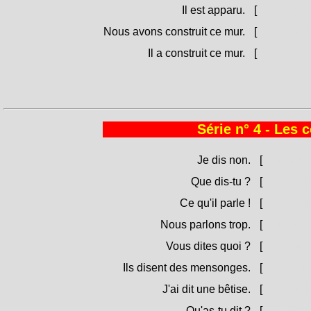
Il est apparu.
[
Hè appar
Nous avons construit ce mur.
[
Avemu cus
Il a construit ce mur.
[
Hà custrut
Série n° 4 - Les 
Je dis non.
[
Dicu di 
Que dis-tu ?
[
Chì dici
Ce qu'il parle !
[
Quant'ell
Nous parlons trop.
[
Dimu tr
Vous dites quoi ?
[
Chì dite
Ils disent des mensonges.
[
Dìcenu b
J'ai dit une bêtise.
[
Aghju de
Qu'as-tu dit ?
[
Ch'ai det