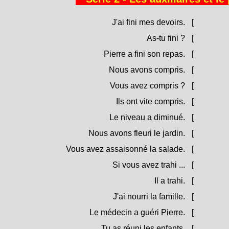
J'ai fini mes devoirs.
[
Aghju fin
As-tu fini ?
[
Ai finitu
Pierre a fini son repas.
[
Petru hà 
Nous avons compris.
[
Avemu c
Vous avez compris ?
[
Avete ca
Ils ont vite compris.
[
Anu capi
Le niveau a diminué.
[
U livellu
Nous avons fleuri le jardin.
[
Avemu fiu
Vous avez assaisonné la salade.
[
Avete cun
Si vous avez trahi ...
[
Sè vo ave
Il a trahi.
[
Hà tradi
J'ai nourri la famille.
[
Aghju nut
Le médecin a guéri Pierre.
[
U médicu
Tu as réuni les enfants.
[
Ai riunitu 