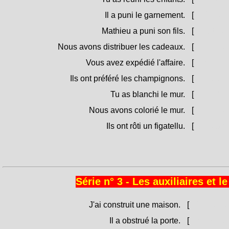
Il a puni le garnement.
[
Hà punit
Mathieu a puni son fils.
[
Matteu hà
Nous avons distribuer les cadeaux.
[
Avemu dis
Vous avez expédié l'affaire.
[
Avete spi
Ils ont préféré les champignons.
[
Anu prifir
Tu as blanchi le mur.
[
Ai imbia
Nous avons colorié le mur.
[
Avemu cu
Ils ont rôti un figatellu.
[
Anu arrus
Série n° 3 - Les auxiliaires et 
J'ai construit une maison.
[
Aghju cus
Il a obstrué la porte.
[
Hà ostrutt