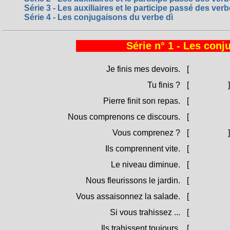
Série 3 - Les auxiliaires et le participe passé des verb
Série 4 - Les conjugaisons du verbe dì
Série n° 1 - Les conju
Je finis mes devoirs.
[
Finiscu i 
Tu finis ?
[
Finisci ?
]
Pierre finit son repas.
[
Petru fini
Nous comprenons ce discours.
[
Capimu is
Vous comprenez ?
[
Capite ?
]
Ils comprennent vite.
[
Capìscenu
Le niveau diminue.
[
U livellu 
Nous fleurissons le jardin.
[
Fiurimu u 
Vous assaisonnez la salade.
[
Cundite a/l
Si vous trahissez ...
[
Sè vo tradi
Ils trahissent toujours.
[
Tradìscen