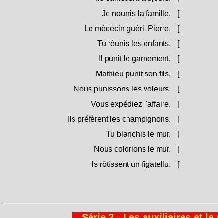
Je nourris la famille.
[
Nutriscu a
Le médecin guérit Pierre.
[
U médicu g
Tu réunis les enfants.
[
Riunisci i z
Il punit le garnement.
[
Punisce u 
Mathieu punit son fils.
[
Matteu pun
Nous punissons les voleurs.
[
Punimu i l
Vous expédiez l'affaire.
[
Spidite l'a
Ils préfèrent les champignons.
[
Prifirìscen
Tu blanchis le mur.
[
Imbianchi
Nous colorions le mur.
[
Culurimu 
Ils rôtissent un figatellu.
[
Arrustìsce
Série 2 - Les auxiliaires et l