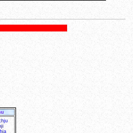
su
chju
ji
hja