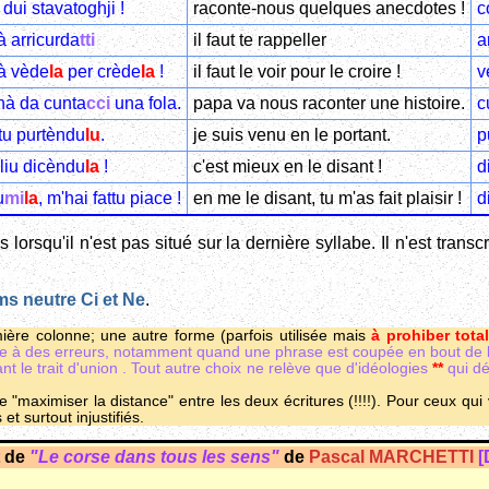
dui stavatoghji !
raconte-nous quelques anecdotes !
c
à arricurda
tti
il faut te rappeller
a
 à vède
la
per crède
la
!
il faut le voir pour le croire !
v
hà da cunta
cci
una fola.
papa va nous raconter une histoire.
c
tu purtèndu
lu
.
je suis venu en le portant.
p
liu dicèndu
la
!
c'est mieux en le disant !
d
u
mi
la
, m'hai fattu piace !
en me le disant, tu m'as fait plaisir !
d
s lorsqu'il n'est pas situé sur la dernière syllabe. Il n'est tran
s neutre Ci et Ne
.
ière colonne; une autre forme (parfois utilisée mais
à prohiber tot
ire à des erreurs, notamment quand une phrase est coupée en bout de li
nt le trait d'union
. Tout autre choix ne relève que d'idéologies
**
qui déf
aille "maximiser la distance" entre les deux écritures (!!!!). Pour ceux qui
 et surtout injustifiés.
t de
"Le corse dans tous les sens"
de
Pascal MARCHETTI
[