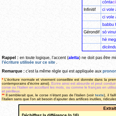
cònta
ci
Infinitif
ci vole 
ci vole
babbu 
Gérondif
sò vinu
hè meg
dicènd
Rappel :
en toute logique, l'accent (
aletta
) ne doit pas être mi
l'écriture utilisée sur ce site
.
Remarque :
c'est la même règle qui est appliquée aux
pronom
*
L'écriture normale et vivement conseillée est donnée dans la prem
contemporains d'écrire ainsi).
Ecrire ainsi est absurde et peut condu
corse ou l'italien en accollant les mots, ou comme le français en utilisa
et périlleux.
**
Il semblerait que, le corse n'étant pas de l'italien (voir
texte
), il f
l'italien sans que l'on ait besoin d'ajouter des artifices inutiles, ridicules
Extrai
Déchiffrez la différence (p.16)