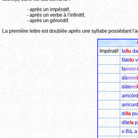
- après un impératif,
- après un verbe à l'infinitif,
- après un gérondif.
La première lettre est doublée après une syllabe possédant l'
Impératif
fa
llu
da 
fàte
lu
vo
fa
mmi
m
dà
mmi
dàte
mi
arricòr
arricur
di
lla
pur
dìte
la
p
o Bà, a 