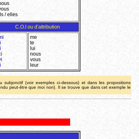
nous
vous
ils / elles
C.O.I ou d'attribution
mi
me
i
te
i
lui
ci
nous
vi
vous
i
leur
au subjonctif (voir exemples ci-dessous) et dans les propositions
endu peut-être que moi non). Il se trouve que dans cet exemple le