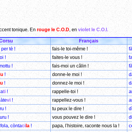
accent tonique. En
rouge le C.O.D
, en
violet le C.O.I.
Corsu
Français
per tè !
fais-le toi-même !
f
i !
faites-le vous !
f
ottu !
fais-moi un câlin !
f
lu
!
donne-le moi !
d
lu
!
donnez-le moi !
d
da
ti
!
rappelle-toi !
a
dàte
vi
!
rappellez-vous !
a
u !
tu peux le dire !
d
uru !
vous pouvez le dire !
d
fola, cònta
ci
la
!
papa, l'histoire, raconte nous la !
c