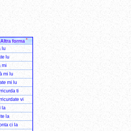
*
Altra forma
à lu
ate lu
à mi
à mi lu
ate mi lu
rricurda ti
rricurdate vi
ì la
ite la
onta ci la