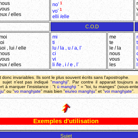
nous
1
no'
vous
1
vo'
eux / elles
elli /elle
C.O.D
moi
mi
me
toi
ti
te
t
soi , lui / elle
lu / la , u / a, l'
le / la
l
nous
ci
nous
vous
vi
vous
eux / elles
li /le , i / e , l'
les
l
nt donc invariables. Ils sont le plus souvent écrits sans l'apostrophe.
sujet n'est pas indiqué "
manghji
". Par contre il apparait toujours 
t à marquer l'insistance : "t
ù manghji
" = "toi, tu manges" (sous-ent
ju
" ou "
vo manghjate
" mais bien "
eiu/eo manghju
" et "
voi manghjate
".
Exemples d'utilisation
Sujet