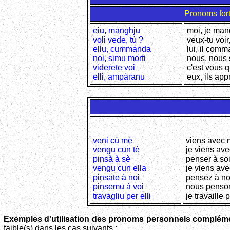
Pronoms for
eiu, manghju
moi, je ma
voli vede, tù ?
veux-tu voir,
ellu, cummanda
lui, il com
noi, simu morti
nous, nous
viderete voi
c'est vous q
elli, ampàranu
eux, ils ap
veni cù mè
viens avec 
vengu cun tè
je viens ave
pinsà à sè
penser à so
vengu cun ella
je viens ave
pinsate à noi
pensez à n
pinsemu à voi
nous penso
travagliu per elli
je travaille 
Exemples d'utilisation des pronoms personnels compléme
faible(s) dans les cas suivants :