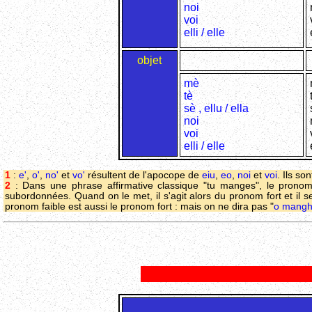
noi
voi
elli / elle
objet
mè
tè
sè , ellu / ella
noi
voi
elli / elle
1
:
e'
,
o'
,
no'
et
vo'
résultent de l'apocope de
eiu
,
eo
,
noi
et
voi
. Ils so
2
: Dans une phrase affirmative classique "tu manges", le pronom 
subordonnées. Quand on le met, il s'agit alors du pronom fort et il ser
pronom faible est aussi le pronom fort : mais on ne dira pas "
o mangh