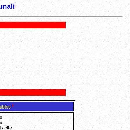
unali
1
aibles
je
tu
l / elle