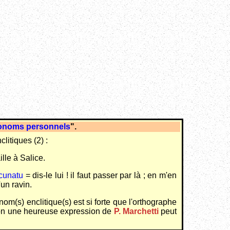
onoms personnels
".
litiques (2) :
aille à Salice.
racunatu
= dis-le lui ! il faut passer par là ; en m'en
'un ravin.
m(s) enclitique(s) est si forte que l'orthographe
elon une heureuse expression de
P. Marchetti
peut