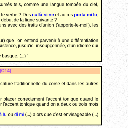
présumés tels, comme une langue tombée du ciel,
s le verbe ? Des
cullà si ne
et autres
porta mi lu
,
 début de la ligne suivante ?
ns avec des traits d'union ('apporte-le-moi'), les
ur) que l'on entend parvenir à une différentiation
existence, jusqu'ici insoupçonnée, d'un idiome qui
basque. (...) "
[C14]
:
riture traditionnelle du corse et dans les autres
ur placer correctement l'accent tonique quand le
cer l'accent tonique quand on a deux ou trois mots
à lu
ou
dì mi
(...) alors que c'est envisageable (...)