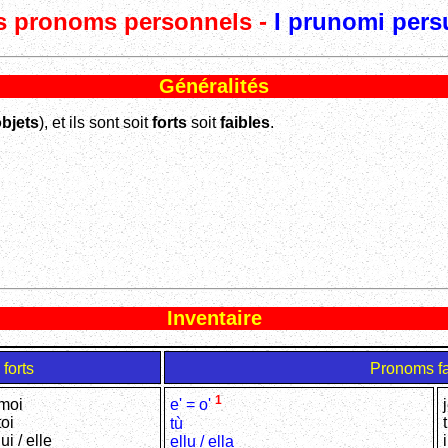
 pronoms personnels -
I prunomi pers
Généralités
bjets
), et ils sont soit
forts
soit
faibles
.
Inventaire
forts
Pronoms f
1
moi
e' = o'
toi
tù
lui / elle
i
ellu / ella