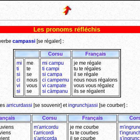
Les pronoms réfléchis
 verbe
campassi
[se régaler] :
Corsu
Français
mi
me
mi campu
je me régale
ti
te
ti campi
tu te régales
si
se
si campa
il se régale
ci
nous
ci campemu
nous nous régalons
vi
vous
vi campate
vous vous régalez
si
se
si càmpanu
ils se régalent
bes
arricurdassi
[se souvenir] et
ingrunchjassi
[se courber] :
ançais
Corsu
Français
Cor
uviens
m'arricordu
je me courbe
m'ingrun
viens
t'arricordi
tu te courbes
t'ingrunch
vient
s'arricorda
il se courbe
s'ingrunc