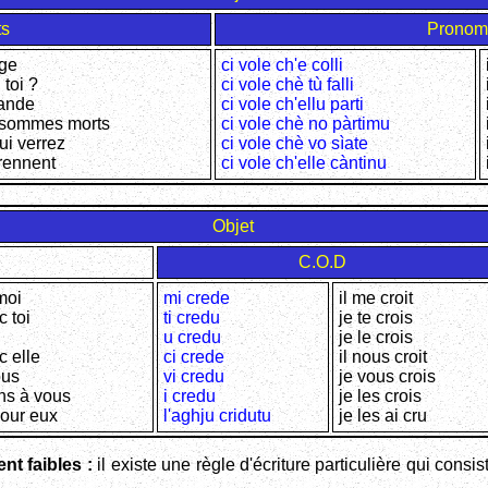
ts
Pronoms
nge
ci vole ch'e colli
 toi ?
ci vole chè tù falli
mande
ci vole ch'ellu parti
 sommes morts
ci vole chè no pàrtimu
ui verrez
ci vole chè vo sìate
prennent
ci vole ch'elle càntinu
Objet
C.O.D
moi
mi crede
il me croit
c toi
ti credu
je te crois
i
u credu
je le crois
c elle
ci crede
il nous croit
ous
vi credu
je vous crois
ns à vous
i credu
je les crois
pour eux
l'aghju cridutu
je les ai cru
nt faibles :
il existe une règle d'écriture particulière qui cons