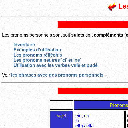
Les
Les pronoms personnels sont soit
sujets
soit
compléments
(
o
Inventaire
Exemples d'utilisation
Les pronoms réfléchis
Les pronoms neutres 'ci' et 'ne'
Utilisation avec les verbes vulè et pudè
Voir
les phrases avec des pronoms personnels
.
Pronoms 
sujet
eiu, eo
tù
ellu / ella