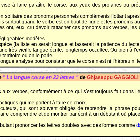
ui vise à faire paraître le corse, aux yeux des profanes ou 
re en solitaire des pronoms personnels compléments flottant aprè
is surtout quand le verbe est en bout de ligne et les pronoms au
nes ont, eux, cru devoir rattacher ces pronoms aux verbes, les u
négligeables modèles.
èce (la liste en serait longue et lasserait la patience du lecte
'une très vieille langue écrite, longtemps occultée. Ou bien à l'
erritoire où on le parle.
ngue analyse pour constater que le corse n'est ni l'hébreu ni le 
de
" La langue corse en 23 lettres "
de
Ghjaseppu GAGGIOLI
ux verbes, conformément à ce qui s'est toujours fait dans l'éc
ctiques qui me portent à faire ce choix.
 locuteurs, qui sont souvent obligés de reprendre la phrase po
de faire comprendre et de montrer par écrit à un débutant où pla
 débutant prononcer les lettres doubles avec des formes comme
d