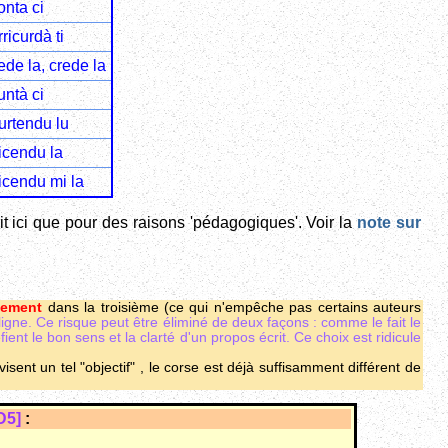
onta ci
rricurdà ti
ede la, crede la
untà ci
urtendu lu
icendu la
icendu mi la
scrit ici que pour des raisons 'pédagogiques'. Voir la
note sur
alement
dans la troisième (ce qui n'empêche pas certains auteurs
gne. Ce risque peut être éliminé de deux façons : comme le fait le
ient le bon sens et la clarté d'un propos écrit. Ce choix est ridicule
 visent un tel "objectif" , le corse est déjà suffisamment différent de
D5]
: