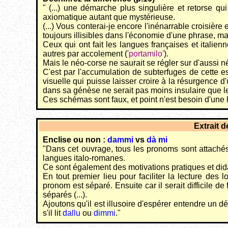
" (...) une démarche plus singulière et retorse q
axiomatique autant que mystérieuse.
(...) Vous conterai-je encore l'inénarrable croisiè
toujours illisibles dans l'économie d'une phrase, ma
Ceux qui ont fait les langues françaises et italien
autres par accolement (
'portamilo'
).
Mais le néo-corse ne saurait se régler sur d'aussi 
C'est par l'accumulation de subterfuges de cette esp
visuelle qui puisse laisser croire à la résurgence d
dans sa génèse ne serait pas moins insulaire que le t
Ces schémas sont faux, et point n'est besoin d'une lo
Extrait 
Enclise ou non :
dammi
vs
dà mi
"Dans cet ouvrage, tous les pronoms sont attachés a
langues italo-romanes.
Ce sont également des motivations pratiques et dida
En tout premier lieu pour faciliter la lecture des
pronom est séparé. Ensuite car il serait difficile 
séparés (...).
Ajoutons qu'il est illusoire d'espérer entendre un
s'il lit
dallu
ou
dimmi
."