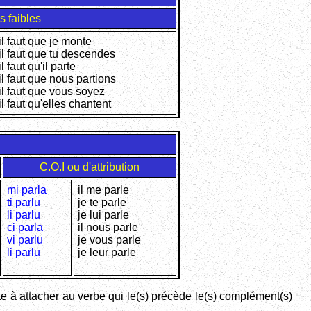
 faibles
il faut que je monte
il faut que tu descendes
il faut qu'il parte
il faut que nous partions
il faut que vous soyez
il faut qu'elles chantent
C.O.I ou d'attribution
mi parla
il me parle
ti parlu
je te parle
li parlu
je lui parle
ci parla
il nous parle
vi parlu
je vous parle
li parlu
je leur parle
iste à attacher au verbe qui le(s) précède le(s) complément(s)