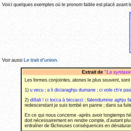
Voici quelques exemples où le pronom faible est placé avant l
Voir aussi
Le trait d'union
.
Extrait de
"La syntaxe
Les formes conjointes, atones le plus souvent, sont é
1)
u vecu ; a li diciaraghju dumane ; ci vole ch'e pas
2)
dillali ! ci tocca à biccacci ; falendumine aghju
redescendant je suis tombé en panne ; dans sa fuite 
En ce qui nous concerne -après avoir longtemps hési
doit nécessairement en rendre compte, d'autant pl
entraîner de fâcheuses conséquences en dénaturan