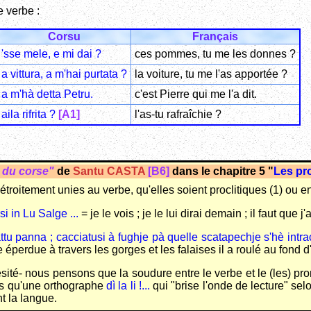
e verbe :
Corsu
Français
'sse mele, e mi dai ?
ces pommes, tu me les donnes ?
a vittura, a m'hai purtata ?
la voiture, tu me l'as apportée ?
a m'hà detta Petru.
c'est Pierre qui me l'a dit.
aila rifrita ?
[A1]
l'as-tu rafraîchie ?
 du corse"
de
Santu CASTA
[B6]
dans le chapitre 5 "
Les pr
troitement unies au verbe, qu'elles soient proclitiques (1) ou enc
si in Lu Salge ...
= je le vois ; je le lui dirai demain ; il faut que j'
 fattu panna ; cacciatusi à fughje pà quelle scatapechje s'hè int
éperdue à travers les gorges et les falaises il a roulé au fond d
té- nous pensons que la soudure entre le verbe et le (les) prono
us qu'une orthographe
dì la li !...
qui "brise l'onde de lecture" s
t la langue.