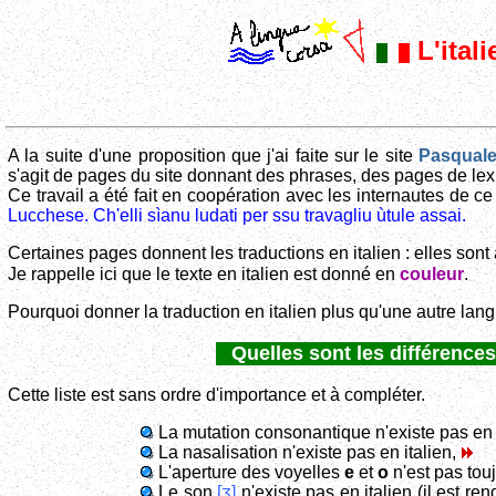
L'ital
A la suite d'une proposition que j'ai faite sur le site
Pasquale
s'agit de pages du site donnant des phrases, des pages de lex
Ce travail a été fait en coopération avec les internautes de ce
Lucchese. Ch'elli sìanu ludati per ssu travagliu ùtule assai.
Certaines pages donnent les traductions en italien : elles sont
Je rappelle ici que le texte en italien est donné en
couleur
.
Pourquoi donner la traduction en italien plus qu'une autre langu
Quelles sont les différences 
Cette liste est sans ordre d'importance et à compléter.
La mutation consonantique n'existe pas en 
La nasalisation n'existe pas en italien,
L'aperture des voyelles
e
et
o
n'est pas tou
Le son
[ʒ]
n'existe pas en italien (il est re