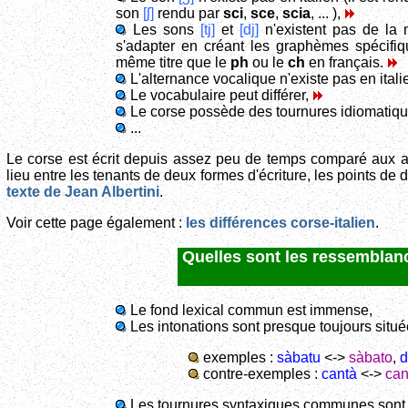
son
[ʃ]
rendu par
sci
,
sce
,
scia
, ... ),
Les sons
[tj]
et
[dj]
n'existent pas de la 
s'adapter en créant les graphèmes spécifi
même titre que le
ph
ou le
ch
en français.
L'alternance vocalique n'existe pas en itali
Le vocabulaire peut différer,
Le corse possède des tournures idiomatique
...
Le corse est écrit depuis assez peu de temps comparé aux aut
lieu entre les tenants de deux formes d'écriture, les points de d
texte de Jean Albertini
.
Voir cette page également :
les différences corse-italien
.
Quelles sont les ressemblance
Le fond lexical commun est immense,
Les intonations sont presque toujours situ
exemples :
sàbatu
<->
sàbato
,
d
contre-exemples :
cantà
<->
can
Les tournures syntaxiques communes sont l