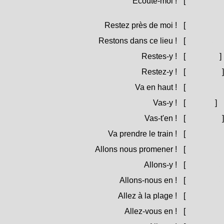
Ecoute-moi !
[
Stà mi à s
= Stà à se
Restez près de moi !
[
State vic
Restons dans ce lieu !
[
Stemu à u
Restes-y !
[
Stacci !
]
Restez-y !
[
Stàteci !
]
Va en haut !
[
Vai insù 
Vas-y !
[
Vaici !
]
Vas-t'en !
[
Vaitine !
]
Va prendre le train !
[
Vai à pigl
Allons nous promener !
[
Andemu à 
Allons-y !
[
Andèmuci
Allons-nous en !
[
Andèmuci
Allez à la plage !
[
Andate à 
Allez-vous en !
[
Andàtevi