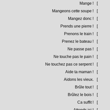
Mange !
[
Mangh
Mangeons cette soupe !
[
Mangh
Mangez donc !
[
Mangh
Prends une pierre !
[
Piglia
Prenons le train !
[
Piglie
Prenez le bateau !
[
Pigliat
Ne passe pas !
[
Ùn pa
Ne touche pas le pain !
[
Ùn tuc
Ne touchez pas ce serpent !
[
Ùn tuc
Aide ta maman !
[
Aiuta
Aidons les vieux.
[
Aiutem
Brûle tout !
[
Brusgi
Brûlez le bois !
[
Brusgi
Ca suffit !
[
Basta
Attends ici !
[
Aspett