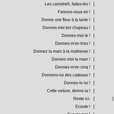
Les canistrelli, faites-les !
[
I canistrell
Faisons-nous en !
[
Fèmucine
Donne une fleur à ta tante !
[
Dà un fior
Donnes-moi ton chapeau !
[
Dammi u t
Donnes-moi le !
[
Dàmmilu 
Donnes-m'en trois !
[
Dàmmine 
Donnez la main à la maitresse !
[
Date a ma
Donnez-moi la main !
[
Dàtemi a
Donnez-m'en cinq !
[
Dàtemine 
Donnons-lui des cadeaux !
[
Dèmuli ri
Donnes-le lui !
[
Dàllilu ! =
Cette voiture, donne-la !
[
Ista vittur
Reste ici.
[
Stà quì.
]
Ecoute !
[
Stà à sen