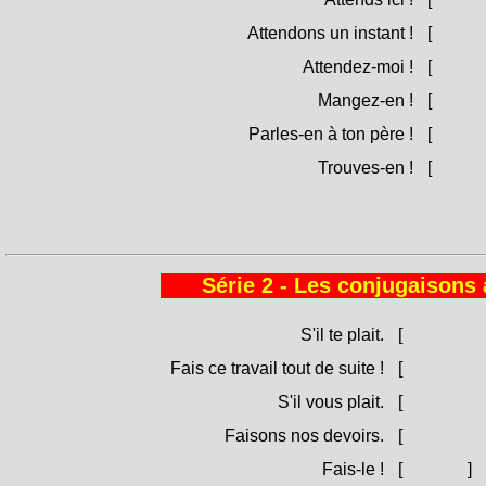
Attendons un instant !
[
Aspitt
Attendez-moi !
[
Aspitt
Mangez-en !
[
Mangh
Parles-en à ton père !
[
Pàrlan
Trouves-en !
[
Tròva
Série 2 - Les conjugaisons à
S'il te plait.
[
Fà u piac
Fais ce travail tout de suite !
[
Fà ssu tra
S'il vous plait.
[
Fate u pi
Faisons nos devoirs.
[
Femu i nos
Fais-le !
[
Fallu !
]