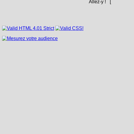
Allez-y !
[
Andàteci 