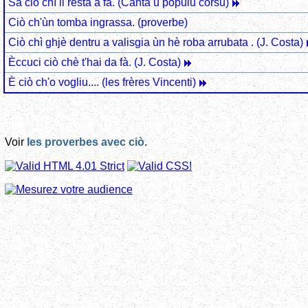
Sà ciò chì li resta à fà. (Canta u pòpulu corsu)
Ciò ch'ùn tomba ingrassa. (proverbe)
Ciò chì ghjè dentru a valisgia ùn hè roba arrubata . (J. Costa)
Èccuci ciò chè t'hai da fà. (J. Costa)
È ciò ch'o vogliu.... (les frères Vincenti)
Voir
les proverbes avec ciò
.