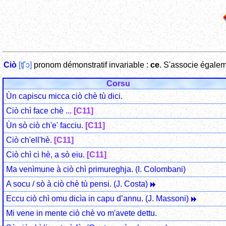
Ciò
[ʧ'ɔ]
pronom démonstratif invariable :
ce
. S'associe égale
Corsu
Ùn capiscu micca ciò chè tù dici.
Ciò chì face chè ...
[C11]
Ùn sò ciò ch'e' facciu.
[C11]
Ciò ch'ell'hè.
[C11]
Ciò chì ci hè, a sò eiu.
[C11]
Ma venìmune à ciò chì primureghja. (I. Colombani)
A socu / sò à ciò chè tù pensi. (J. Costa)
Eccu ciò chì omu dicìa in capu d’annu. (J. Massoni)
Mi vene in mente ciò chè vo m'avete dettu.