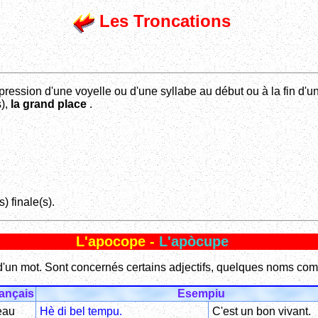
Les Troncations
ression d'une voyelle ou d'une syllabe au début ou à la fin d'u
s),
la grand place
.
) finale(s).
L'apocope -
L'apòcupe
ale d'un mot. Sont concernés certains adjectifs, quelques noms 
ançais
Esempiu
eau
Hè di bel tempu.
C'est un bon vivant.