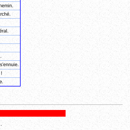
chemin.
rché.
éral.
.
s'ennuie.
!
e.
s
.