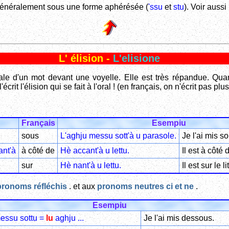
généralement sous une forme aphérésée (
'ssu
et
stu
). Voir aussi
L' élision -
L'elisione
nale d'un mot devant une voyelle. Elle est très répandue. Quand
rit l'élision qui se fait à l'oral ! (en français, on n'écrit pas plus :
Français
Esempiu
sous
L'aghju messu sott'à u parasole.
Je l'ai mis s
ant'à
à côté de
Hè accant'à u lettu.
Il est à côté d
sur
Hè nant'à u lettu.
Il est sur le lit
pronoms réfléchis
. et aux
pronoms neutres ci et ne
.
Esempiu
messu sottu =
lu
aghju ...
Je l'ai mis dessous.