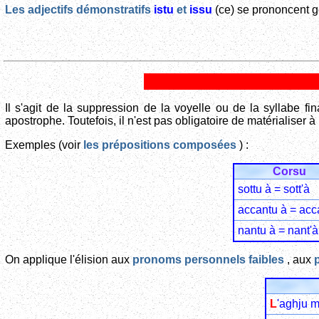
Les adjectifs démonstratifs
istu
et
issu
(ce) se prononcent 
Il s'agit de la suppression de la voyelle ou de la syllabe fi
apostrophe. Toutefois, il n'est pas obligatoire de matérialiser à l'éc
Exemples (voir
les prépositions composées
) :
Corsu
sottu à = sott'à
accantu à = acc
nantu à = nant'à
On applique l'élision aux
pronoms personnels faibles
, aux
L
'aghju 