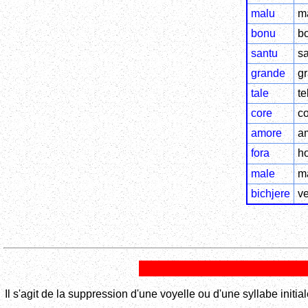
malu
m
bonu
b
santu
sa
grande
g
tale
te
core
c
amore
a
fora
ho
male
m
bichjere
ve
Il s'agit de la suppression d'une voyelle ou d'une syllabe init