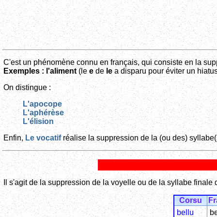
C'est un phénomène connu en français, qui consiste en la supp
Exemples :
l'aliment
(le
e
de
le
a disparu pour éviter un hiatu
On distingue :
L'apocope
L'aphérèse
L'élision
Enfin,
Le vocatif
réalise la suppression de la (ou des) syllabe(s
Il s'agit de la suppression de la voyelle ou de la syllabe fin
Corsu
Fr
bellu
b