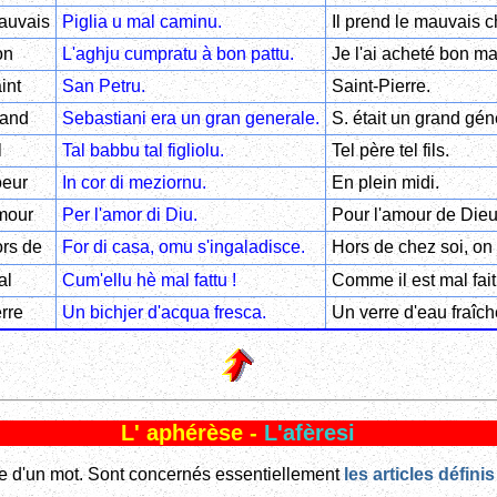
auvais
Piglia u mal caminu.
Il prend le mauvais 
on
L'aghju cumpratu à bon pattu.
Je l'ai acheté bon ma
int
San Petru.
Saint-Pierre.
rand
Sebastiani era un gran generale.
S. était un grand gén
l
Tal babbu tal figliolu.
Tel père tel fils.
oeur
In cor di meziornu.
En plein midi.
mour
Per l'amor di Diu.
Pour l'amour de Dieu
rs de
For di casa, omu s'ingaladisce.
Hors de chez soi, on 
al
Cum'ellu hè mal fattu !
Comme il est mal fait 
rre
Un bichjer d'acqua fresca.
Un verre d'eau fraîch
L' aphérèse -
L'afèresi
iale d'un mot. Sont concernés essentiellement
les articles défini